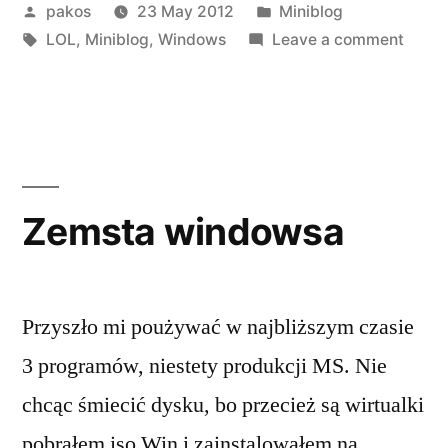
Posted
Posted
pakos
23 May 2012
Miniblog
by
Tags:
in
on
LOL
,
Miniblog
,
Windows
Leave a comment
hmm
Zemsta windowsa
Przyszło mi poużywać w najbliższym czasie
3 programów, niestety produkcji MS. Nie
chcąc śmiecić dysku, bo przecież są wirtualki
pobrałem iso Win i zainstalowałem na