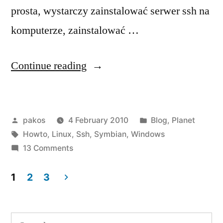
prosta, wystarczy zainstalować serwer ssh na
komputerze, zainstalować …
“Kontrola
Continue reading
linuxa
z
Posted
Posted
pakos
4 February 2010
Blog
,
Planet
wm
by
Tags:
in
Howto
,
Linux
,
Ssh
,
Symbian
,
Windows
;)”
on
13 Comments
Kontrola
linuxa
1
2
3
z
Posts
wm
pagination
;)
Search