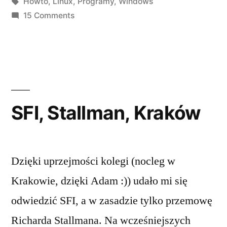
by
Tags:
in
Howto
,
Linux
,
Programy
,
Windows
on
15 Comments
Windows
po
Linuxie
SFI, Stallman, Kraków
Dzięki uprzejmości kolegi (nocleg w
Krakowie, dzięki Adam :)) udało mi się
odwiedzić SFI, a w zasadzie tylko przemowę
Richarda Stallmana. Na wcześniejszych