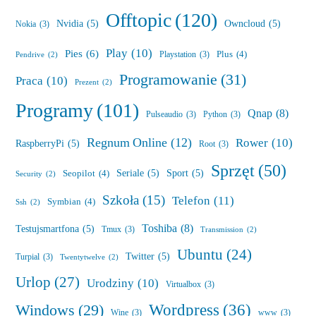
Offtopic
(120)
Nvidia
(5)
Owncloud
(5)
Nokia
(3)
Play
(10)
Pies
(6)
Plus
(4)
Playstation
(3)
Pendrive
(2)
Programowanie
(31)
Praca
(10)
Prezent
(2)
Programy
(101)
Qnap
(8)
Pulseaudio
(3)
Python
(3)
Regnum Online
(12)
Rower
(10)
RaspberryPi
(5)
Root
(3)
Sprzęt
(50)
Seriale
(5)
Sport
(5)
Seopilot
(4)
Security
(2)
Szkoła
(15)
Telefon
(11)
Symbian
(4)
Ssh
(2)
Toshiba
(8)
Testujsmartfona
(5)
Tmux
(3)
Transmission
(2)
Ubuntu
(24)
Twitter
(5)
Turpial
(3)
Twentytwelve
(2)
Urlop
(27)
Urodziny
(10)
Virtualbox
(3)
Wordpress
(36)
Windows
(29)
Wine
(3)
www
(3)