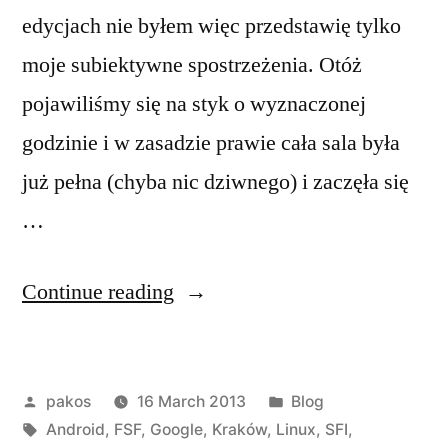
edycjach nie byłem więc przedstawię tylko
moje subiektywne spostrzeżenia. Otóż
pojawiliśmy się na styk o wyznaczonej
godzinie i w zasadzie prawie cała sala była
już pełna (chyba nic dziwnego) i zaczęła się
…
“SFI,
Continue reading
Stallman,
Kraków”
Posted
Posted
pakos
16 March 2013
Blog
by
Tags:
in
Android
,
FSF
,
Google
,
Kraków
,
Linux
,
SFI
,