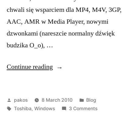
chwali się wsparciem dla MP4, M4V, 3GP,
AAC, AMR w Media Player, nowymi
dzwonkami (nareszcie normalny dźwięk
budzika O_o), …
“Toshiba:
Continue reading
nowy
rom”
Posted
Posted
pakos
8 March 2010
Blog
by
Tags:
in
on
Toshiba
,
Windows
3 Comments
Toshiba:
nowy
rom