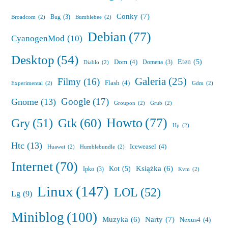
Conky
(7)
Bug
(3)
Broadcom
(2)
Bumblebee
(2)
Debian
(77)
CyanogenMod
(10)
Desktop
(54)
Eten
(5)
Dom
(4)
Domena
(3)
Diablo
(2)
Galeria
(25)
Filmy
(16)
Flash
(4)
Experimental
(2)
Gdm
(2)
Google
(17)
Gnome
(13)
Groupon
(2)
Grub
(2)
Howto
(77)
Gry
(51)
Gtk
(60)
Hp
(2)
Htc
(13)
Iceweasel
(4)
Huawei
(2)
Humblebundle
(2)
Internet
(70)
Książka
(6)
Kot
(5)
Ipko
(3)
Kvm
(2)
Linux
(147)
LOL
(52)
Lg
(9)
Miniblog
(100)
Muzyka
(6)
Narty
(7)
Nexus4
(4)