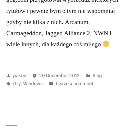
tytułów i pewnie bym o tym nie wspomniał
gdyby nie kilka z nich. Arcanum,
Carmageddon, Jagged Alliance 2, NWN i
wiele innych, dla każdego coś miłego
Posted
Posted
pakos
20 December 2012
Blog
by
Tags:
in
on
Gry
,
Windows
Leave a comment
gog.com
koniec
świata