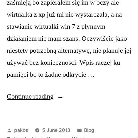
zaśmieją bo zapierałem się im w oczy ale
wirtualka z xp już mi nie wystarczała, a na
stawianie wirtualki win 7 z płynnym
działaniem nie mam szans. Oczywiście jako
niestety potrzebną alternatywę, nie planuje jej
używać bez konieczności. Wpis raczej ku
pamięci bo to żadne odkrycie …
“Windows
Continue reading
po
Linuxie”
Posted
Posted
pakos
5 June 2013
Blog