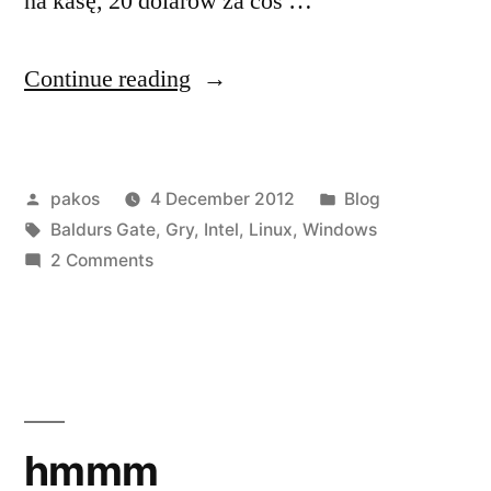
na kasę, 20 dolarów za coś …
“Baldurs
Continue reading
Gate
Enhanced
Posted
Posted
pakos
4 December 2012
Blog
Edition”
by
Tags:
in
Baldurs Gate
,
Gry
,
Intel
,
Linux
,
Windows
on
2 Comments
Baldurs
Gate
Enhanced
Edition
hmmm