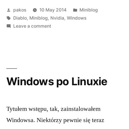
windowsa”
Posted
Posted
pakos
10 May 2014
Miniblog
by
Tags:
in
Diablo
,
Miniblog
,
Nvidia
,
Windows
on
Leave a comment
Pakos
psuje
windowsa
Windows po Linuxie
Tytułem wstępu, tak, zainstalowałem
Windowsa. Niektórzy pewnie się teraz