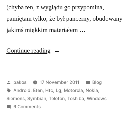
(chyba ten, z wyglądu go przypomina,
pamiętam tylko, że był pancerny, obudowany
jakimś miękkim materiałem …
“Moje
Continue reading
pierwsze
telefony”
Posted
Posted
pakos
17 November 2011
Blog
by
Tags:
in
Android
,
Eten
,
Htc
,
Lg
,
Motorola
,
Nokia
,
Siemens
,
Symbian
,
Telefon
,
Toshiba
,
Windows
on
6 Comments
Moje
pierwsze