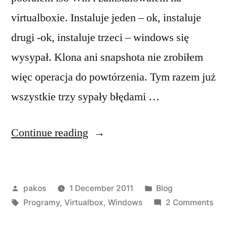
virtualboxie. Instaluje jeden – ok, instaluje
drugi -ok, instaluje trzeci – windows się
wysypał. Klona ani snapshota nie zrobiłem
więc operacja do powtórzenia. Tym razem już
wszystkie trzy sypały błędami …
“Zemsta
Continue reading
windowsa”
Posted
Posted
pakos
1 December 2011
Blog
by
Tags:
in
on
Programy
,
Virtualbox
,
Windows
2 Comments
Zem