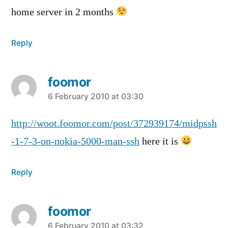
home server in 2 months
Reply
foomor
says:
6 February 2010 at 03:30
http://woot.foomor.com/post/372939174/midpssh
-1-7-3-on-nokia-5000-man-ssh
here it is
Reply
foomor
says:
6 February 2010 at 03:32