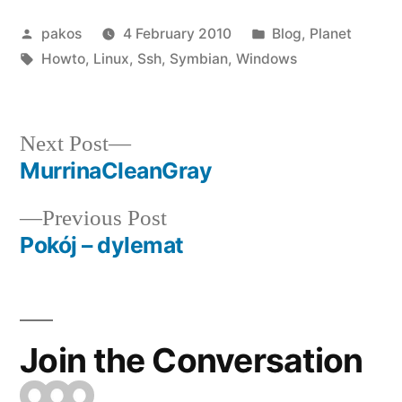
Posted
Posted
pakos
4 February 2010
Blog
,
Planet
by
Tags:
in
Howto
,
Linux
,
Ssh
,
Symbian
,
Windows
Next
Next Post
post:
MurrinaCleanGray
Post
Previous
Previous Post
navigation
post:
Pokój – dylemat
Join the Conversation