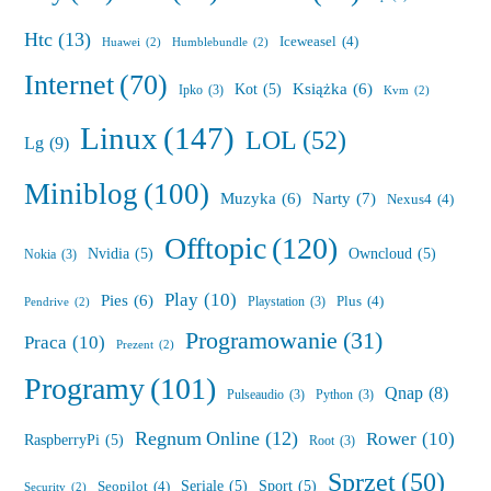
Htc
(13)
Iceweasel
(4)
Huawei
(2)
Humblebundle
(2)
Internet
(70)
Książka
(6)
Kot
(5)
Ipko
(3)
Kvm
(2)
Linux
(147)
LOL
(52)
Lg
(9)
Miniblog
(100)
Muzyka
(6)
Narty
(7)
Nexus4
(4)
Offtopic
(120)
Nvidia
(5)
Owncloud
(5)
Nokia
(3)
Play
(10)
Pies
(6)
Plus
(4)
Playstation
(3)
Pendrive
(2)
Programowanie
(31)
Praca
(10)
Prezent
(2)
Programy
(101)
Qnap
(8)
Pulseaudio
(3)
Python
(3)
Regnum Online
(12)
Rower
(10)
RaspberryPi
(5)
Root
(3)
Sprzęt
(50)
Seriale
(5)
Sport
(5)
Seopilot
(4)
Security
(2)