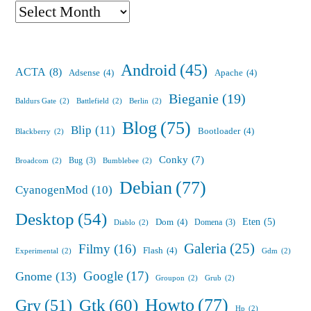
Archives
Android
(45)
ACTA
(8)
Adsense
(4)
Apache
(4)
Bieganie
(19)
Baldurs Gate
(2)
Battlefield
(2)
Berlin
(2)
Blog
(75)
Blip
(11)
Bootloader
(4)
Blackberry
(2)
Conky
(7)
Bug
(3)
Broadcom
(2)
Bumblebee
(2)
Debian
(77)
CyanogenMod
(10)
Desktop
(54)
Eten
(5)
Dom
(4)
Domena
(3)
Diablo
(2)
Galeria
(25)
Filmy
(16)
Flash
(4)
Experimental
(2)
Gdm
(2)
Google
(17)
Gnome
(13)
Groupon
(2)
Grub
(2)
Howto
(77)
Gry
(51)
Gtk
(60)
Hp
(2)