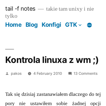
Skip
tail -f notes
takie tam unixy i nie
to
tylko
content
Home
Blog
Konfigi
GTK
Kontrola linuxa z wm ;)
Posted
on
pakos
4 February 2010
13 Comments
by
Kont
linu
Tak się dzisiaj zastanawiałem dlaczego do tej
z
wm
pory nie ustawiłem sobie żadnej opcji