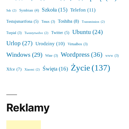
Szkoła
(15)
Telefon
(11)
Symbian
(4)
Ssh
(2)
Toshiba
(8)
Testujsmartfona
(5)
Tmux
(3)
Transmission
(2)
Ubuntu
(24)
Twitter
(5)
Turpial
(3)
Twentytwelve
(2)
Urlop
(27)
Urodziny
(10)
Virtualbox
(3)
Wordpress
(36)
Windows
(29)
Wine
(3)
www
(3)
Życie
(137)
Święta
(16)
Xfce
(7)
Xiaomi
(2)
Reklamy