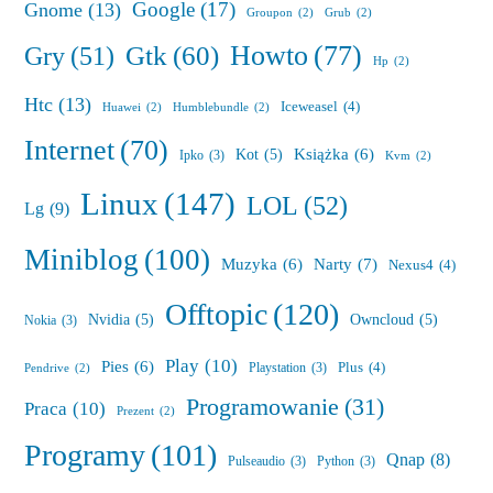
Google
(17)
Gnome
(13)
Groupon
(2)
Grub
(2)
Howto
(77)
Gry
(51)
Gtk
(60)
Hp
(2)
Htc
(13)
Iceweasel
(4)
Huawei
(2)
Humblebundle
(2)
Internet
(70)
Książka
(6)
Kot
(5)
Ipko
(3)
Kvm
(2)
Linux
(147)
LOL
(52)
Lg
(9)
Miniblog
(100)
Muzyka
(6)
Narty
(7)
Nexus4
(4)
Offtopic
(120)
Nvidia
(5)
Owncloud
(5)
Nokia
(3)
Play
(10)
Pies
(6)
Plus
(4)
Playstation
(3)
Pendrive
(2)
Programowanie
(31)
Praca
(10)
Prezent
(2)
Programy
(101)
Qnap
(8)
Pulseaudio
(3)
Python
(3)