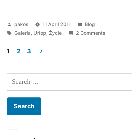
Posted
Posted
pakos
11 April 2011
Blog
by
Tags:
in
on
Galeria
,
Urlop
,
Życie
2 Comments
Izrael
1
2
3
Posts
pagination
Search
for: