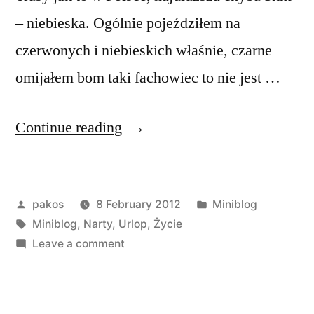
– niebieska. Ogólnie pojeździłem na
czerwonych i niebieskich właśnie, czarne
omijałem bom taki fachowiec to nie jest …
“Szczyrk”
Continue reading
Posted
Posted
pakos
8 February 2012
Miniblog
by
Tags:
in
Miniblog
,
Narty
,
Urlop
,
Życie
on
Leave a comment
Szczyrk