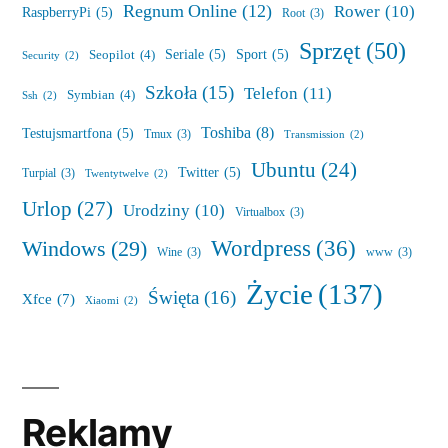
Regnum Online
(12)
Rower
(10)
RaspberryPi
(5)
Root
(3)
Sprzęt
(50)
Seriale
(5)
Sport
(5)
Seopilot
(4)
Security
(2)
Szkoła
(15)
Telefon
(11)
Symbian
(4)
Ssh
(2)
Toshiba
(8)
Testujsmartfona
(5)
Tmux
(3)
Transmission
(2)
Ubuntu
(24)
Twitter
(5)
Turpial
(3)
Twentytwelve
(2)
Urlop
(27)
Urodziny
(10)
Virtualbox
(3)
Wordpress
(36)
Windows
(29)
Wine
(3)
www
(3)
Życie
(137)
Święta
(16)
Xfce
(7)
Xiaomi
(2)
Reklamy