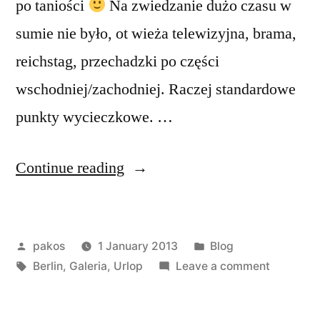
po taniości
Na zwiedzanie dużo czasu w
sumie nie było, ot wieża telewizyjna, brama,
reichstag, przechadzki po części
wschodniej/zachodniej. Raczej standardowe
punkty wycieczkowe. …
“Berlin”
Continue reading
Posted
Posted
pakos
1 January 2013
Blog
by
Tags:
in
on
Berlin
,
Galeria
,
Urlop
Leave a comment
Berlin