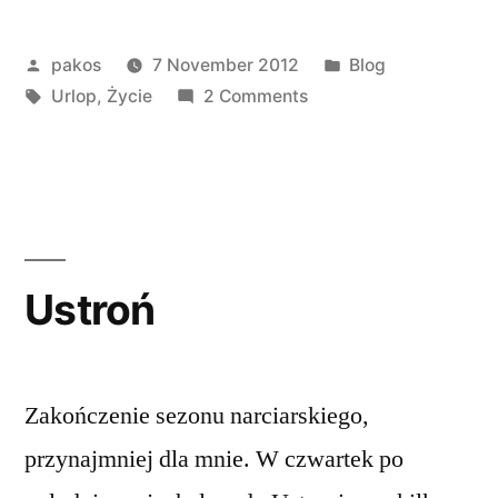
Posted
Posted
pakos
7 November 2012
Blog
by
Tags:
on
in
Urlop
,
Życie
2 Comments
Tunezja
Ustroń
Zakończenie sezonu narciarskiego,
przynajmniej dla mnie. W czwartek po