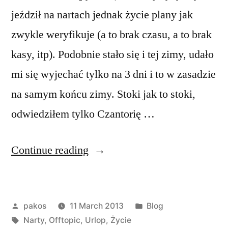
jeździł na nartach jednak życie plany jak
zwykle weryfikuje (a to brak czasu, a to brak
kasy, itp). Podobnie stało się i tej zimy, udało
mi się wyjechać tylko na 3 dni i to w zasadzie
na samym końcu zimy. Stoki jak to stoki,
odwiedziłem tylko Czantorię …
“Wisła”
Continue reading
Posted
Posted
pakos
11 March 2013
Blog
by
Tags:
in
Narty
,
Offtopic
,
Urlop
,
Życie