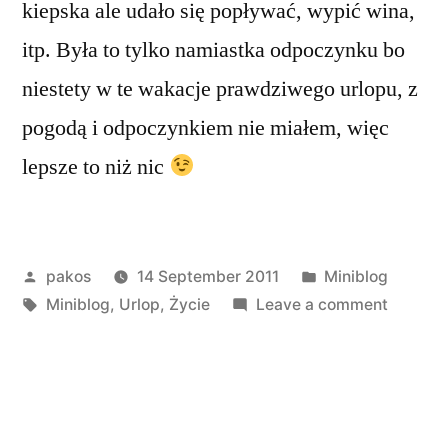
kiepska ale udało się popływać, wypić wina,
itp. Była to tylko namiastka odpoczynku bo
niestety w te wakacje prawdziwego urlopu, z
pogodą i odpoczynkiem nie miałem, więc
lepsze to niż nic
Posted
Posted
pakos
14 September 2011
Miniblog
by
Tags:
in
on
Miniblog
,
Urlop
,
Życie
Leave a comment
Węgry
2011