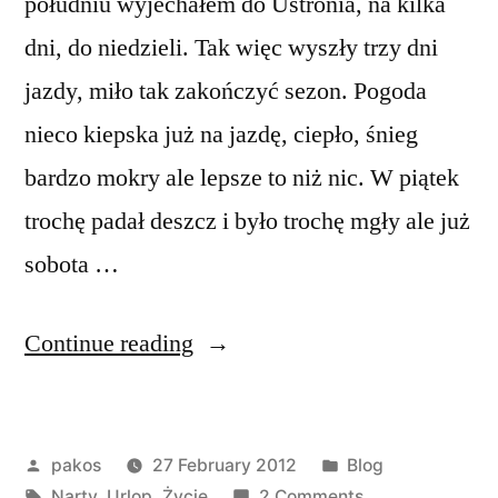
południu wyjechałem do Ustronia, na kilka
dni, do niedzieli. Tak więc wyszły trzy dni
jazdy, miło tak zakończyć sezon. Pogoda
nieco kiepska już na jazdę, ciepło, śnieg
bardzo mokry ale lepsze to niż nic. W piątek
trochę padał deszcz i było trochę mgły ale już
sobota …
“Ustroń”
Continue reading
Posted
Posted
pakos
27 February 2012
Blog
by
Tags:
in
on
Narty
,
Urlop
,
Życie
2 Comments