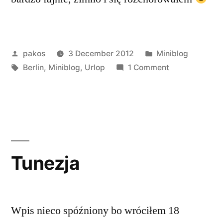
Posted
Posted
pakos
3 December 2012
Miniblog
by
Tags:
in
on
Berlin
,
Miniblog
,
Urlop
1 Comment
Berlin
Tunezja
Wpis nieco spóźniony bo wróciłem 18