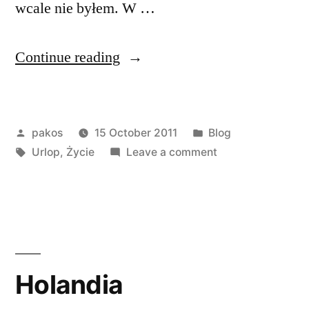
wcale nie byłem. W …
“Wisła”
Continue reading
Posted
Posted
pakos
15 October 2011
Blog
by
Tags:
in
on
Urlop
,
Życie
Leave a comment
Wisła
Holandia