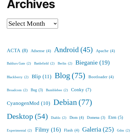
Archives
Archives
Android
(45)
ACTA
(8)
Adsense
(4)
Apache
(4)
Bieganie
(19)
Baldurs Gate
(2)
Battlefield
(2)
Berlin
(2)
Blog
(75)
Blip
(11)
Bootloader
(4)
Blackberry
(2)
Conky
(7)
Bug
(3)
Broadcom
(2)
Bumblebee
(2)
Debian
(77)
CyanogenMod
(10)
Desktop
(54)
Eten
(5)
Dom
(4)
Domena
(3)
Diablo
(2)
Galeria
(25)
Filmy
(16)
Flash
(4)
Experimental
(2)
Gdm
(2)