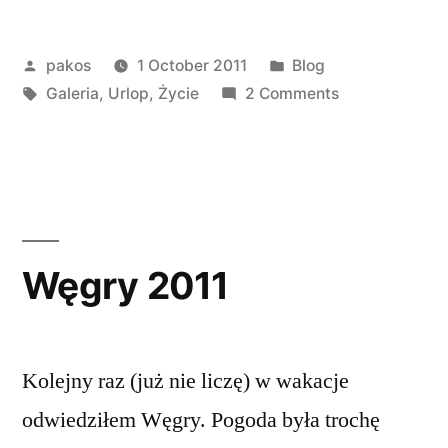
Posted
Posted
pakos
1 October 2011
Blog
by
Tags:
in
on
Galeria
,
Urlop
,
Życie
2 Comments
Holandia
Węgry 2011
Kolejny raz (już nie liczę) w wakacje
odwiedziłem Węgry. Pogoda była trochę