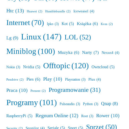
Htc
(13)
Iceweasel
(4)
Huawei
(2)
Humblebundle
(2)
Internet
(70)
Książka
(6)
Kot
(5)
Ipko
(3)
Kvm
(2)
Linux
(147)
LOL
(52)
Lg
(9)
Miniblog
(100)
Muzyka
(6)
Narty
(7)
Nexus4
(4)
Offtopic
(120)
Nvidia
(5)
Owncloud
(5)
Nokia
(3)
Play
(10)
Pies
(6)
Plus
(4)
Playstation
(3)
Pendrive
(2)
Programowanie
(31)
Praca
(10)
Prezent
(2)
Programy
(101)
Qnap
(8)
Pulseaudio
(3)
Python
(3)
Regnum Online
(12)
Rower
(10)
RaspberryPi
(5)
Root
(3)
Sprzęt
(50)
Seriale
(5)
Sport
(5)
Seopilot
(4)
Security
(2)