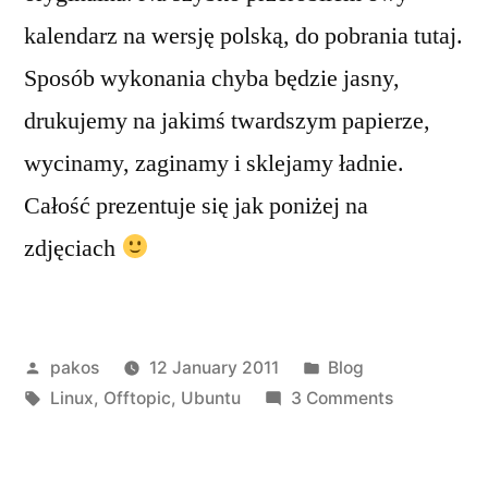
kalendarz na wersję polską, do pobrania tutaj.
Sposób wykonania chyba będzie jasny,
drukujemy na jakimś twardszym papierze,
wycinamy, zaginamy i sklejamy ładnie.
Całość prezentuje się jak poniżej na
zdjęciach
Posted
Posted
pakos
12 January 2011
Blog
by
Tags:
in
on
Linux
,
Offtopic
,
Ubuntu
3 Comments
Kalendarz
ubuntu