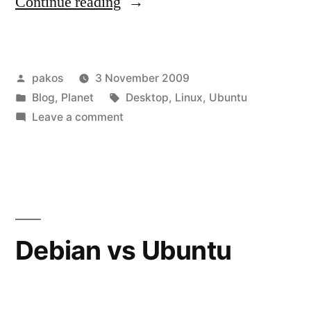
“Ubuntu
Continue reading
9.10”
Posted
pakos
3 November 2009
by
Posted
Tags:
Blog
,
Planet
Desktop
,
Linux
,
Ubuntu
in
on
Leave a comment
Ubuntu
9.10
Debian vs Ubuntu