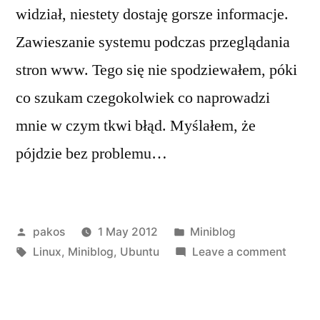
widział, niestety dostaję gorsze informacje.
Zawieszanie systemu podczas przeglądania
stron www. Tego się nie spodziewałem, póki
co szukam czegokolwiek co naprowadzi
mnie w czym tkwi błąd. Myślałem, że
pójdzie bez problemu…
Posted
Posted
pakos
1 May 2012
Miniblog
by
Tags:
in
on
Linux
,
Miniblog
,
Ubuntu
Leave a comment
Ubunt
12.04
v2