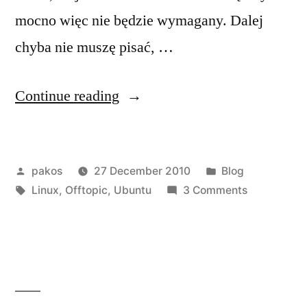
mocno więc nie będzie wymagany. Dalej
chyba nie muszę pisać, …
“Robot
Continue reading
ubuntu”
Posted
Posted
pakos
27 December 2010
Blog
by
Tags:
in
on
Linux
,
Offtopic
,
Ubuntu
3 Comments
Robot
ubuntu