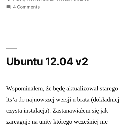
on
4 Comments
Akceleracja
flasha
+
nvidia
Ubuntu 12.04 v2
Wspominałem, że będę aktualizował starego
lts’a do najnowszej wersji u brata (dokładniej
czysta instalacja). Zastanawiałem się jak
zareaguje na unity którego wcześniej nie