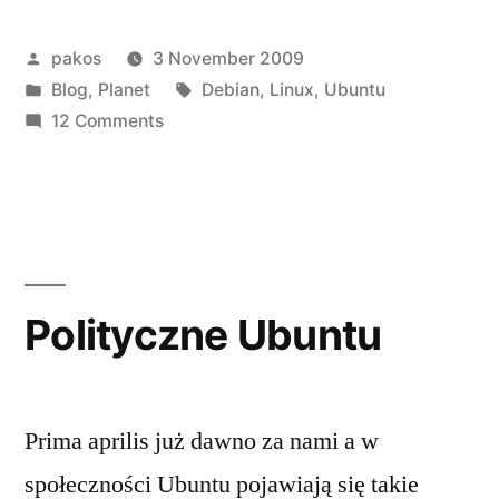
Ubuntu”
Posted
pakos
3 November 2009
by
Posted
Tags:
Blog
,
Planet
Debian
,
Linux
,
Ubuntu
in
on
12 Comments
Debian
vs
Ubuntu
Polityczne Ubuntu
Prima aprilis już dawno za nami a w
społeczności Ubuntu pojawiają się takie