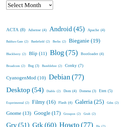
Archives
Android
(45)
ACTA
(8)
Adsense
(4)
Apache
(4)
Bieganie
(19)
Baldurs Gate
(2)
Battlefield
(2)
Berlin
(2)
Blog
(75)
Blip
(11)
Bootloader
(4)
Blackberry
(2)
Conky
(7)
Bug
(3)
Broadcom
(2)
Bumblebee
(2)
Debian
(77)
CyanogenMod
(10)
Desktop
(54)
Eten
(5)
Dom
(4)
Domena
(3)
Diablo
(2)
Galeria
(25)
Filmy
(16)
Flash
(4)
Experimental
(2)
Gdm
(2)
Google
(17)
Gnome
(13)
Groupon
(2)
Grub
(2)
Howto
(77)
Gry
(51)
Gtk
(60)
Hp
(2)