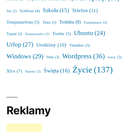
Szkoła
(15)
Telefon
(11)
Symbian
(4)
Ssh
(2)
Toshiba
(8)
Testujsmartfona
(5)
Tmux
(3)
Transmission
(2)
Ubuntu
(24)
Twitter
(5)
Turpial
(3)
Twentytwelve
(2)
Urlop
(27)
Urodziny
(10)
Virtualbox
(3)
Wordpress
(36)
Windows
(29)
Wine
(3)
www
(3)
Życie
(137)
Święta
(16)
Xfce
(7)
Xiaomi
(2)
Reklamy