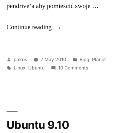
pendrive’a aby pomieścić swoje …
“oj
Continue reading
to
ubuntu
Posted
Posted
pakos
7 May 2010
Blog
,
Planet
;-)”
by
Tags:
in
on
Linux
,
Ubuntu
10 Comments
oj
to
ubuntu
;-)
Ubuntu 9.10