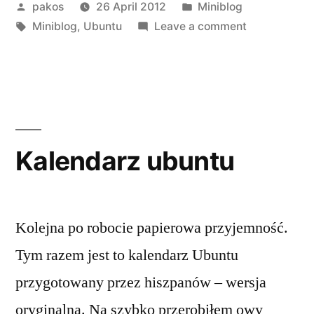
Posted
Posted
pakos
26 April 2012
Miniblog
by
Tags:
in
on
Miniblog
,
Ubuntu
Leave a comment
ubuntu
12.04
Kalendarz ubuntu
Kolejna po robocie papierowa przyjemność.
Tym razem jest to kalendarz Ubuntu
przygotowany przez hiszpanów – wersja
oryginalna. Na szybko przerobiłem owy