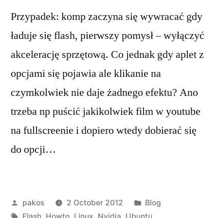
Przypadek: komp zaczyna się wywracać gdy
ładuje się flash, pierwszy pomysł – wyłączyć
akcelerację sprzętową. Co jednak gdy aplet z
opcjami się pojawia ale klikanie na
czymkolwiek nie daje żadnego efektu? Ano
trzeba np puścić jakikolwiek film w youtube
na fullscreenie i dopiero wtedy dobierać się
do opcji…
Posted
Posted
pakos
2 October 2012
Blog
by
Tags:
in
Flash
,
Howto
,
Linux
,
Nvidia
,
Ubuntu