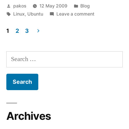
Posted
Posted
pakos
12 May 2009
Blog
by
Tags:
in
on
Linux
,
Ubuntu
Leave a comment
Płytka
z
1
2
3
Ubuntu
Posts
dotarła
pagination
Search
for:
Archives