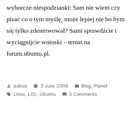
wyborcze niespodzianki: Sam nie wiem czy
pisać co o tym myślę, może lepiej nie bo bym
się tylko zdenerwował? Sami sprawdźcie i
wyciągnijcie wnioski – temat na
forum.ubuntu.pl.
Posted
Posted
pakos
3 June 2009
Blog
,
Planet
by
Tags:
in
on
Linux
,
LOL
,
Ubuntu
5 Comments
Polityczne
Ubuntu