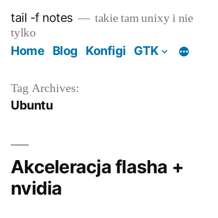
Skip
tail -f notes
takie tam unixy i nie
to
tylko
content
Home
Blog
Konfigi
GTK
Tag Archives:
Ubuntu
Akceleracja flasha +
nvidia