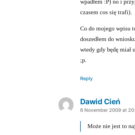
wpadłem :P) no i przy
czasem cos się trafi).
Co do mojego wpisu to
doszedłem do wniosku
wtedy gdy będę miał ur
;p.
Reply
Dawid Cień
says:
6 November 2009 at 20
Może nie jest to n