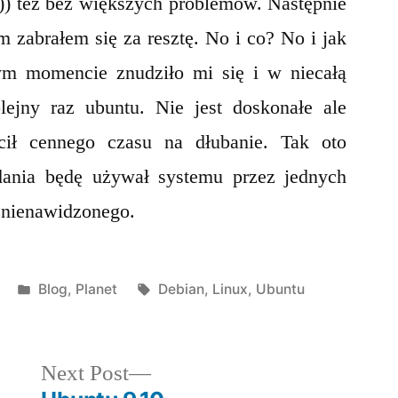
)) też bez większych problemów. Następnie
 zabrałem się za resztę. No i co? No i jak
 momencie znudziło mi się i w niecałą
lejny raz ubuntu. Nie jest doskonałe ale
acił cennego czasu na dłubanie. Tak oto
ania będę używał systemu przez jednych
znienawidzonego.
Posted
Tags:
Blog
,
Planet
Debian
,
Linux
,
Ubuntu
in
Next
Next Post