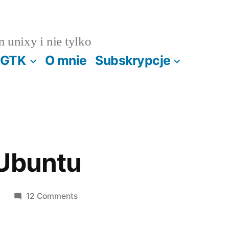
m unixy i nie tylko
GTK
O mnie
Subskrypcje
 Ubuntu
on
9
12 Comments
Debian
vs