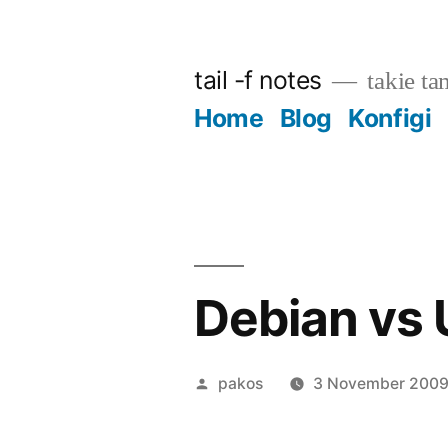
Skip
to
tail -f notes
takie ta
content
Home
Blog
Konfigi
Debian vs
Posted
pakos
3 November 200
by