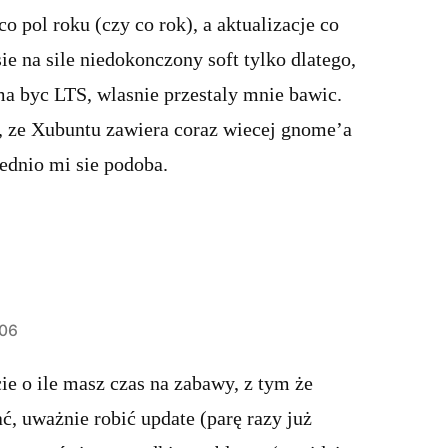
o pol roku (czy co rok), a aktualizacje co
ie na sile niedokonczony soft tylko dlatego,
a byc LTS, wlasnie przestaly mnie bawic.
, ze Xubuntu zawiera coraz wiecej gnome’a
rednio mi sie podoba.
:06
ie o ile masz czas na zabawy, z tym że
ć, uważnie robić update (parę razy już