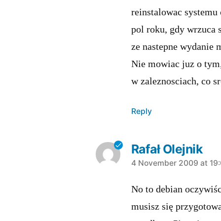
reinstalowac systemu c
pol roku, gdy wrzuca s
ze nastepne wydanie m
Nie mowiac juz o tym
w zaleznosciach, co s
Reply
Rafał Olejnik
says:
4 November 2009 at 19
No to debian oczywiśc
musisz się przygotowa