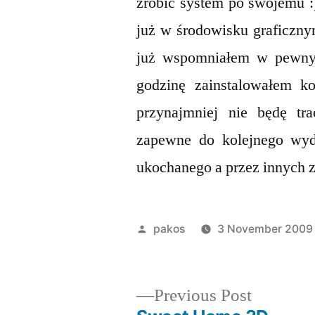
zrobić system po swojemu :
już w środowisku graficznym
już wspomniałem w pewnym
godzinę zainstalowałem ko
przynajmniej nie będę tr
zapewne do kolejnego wyd
ukochanego a przez innych 
Posted
pakos
3 November 2009
by
Previous
Previous Post