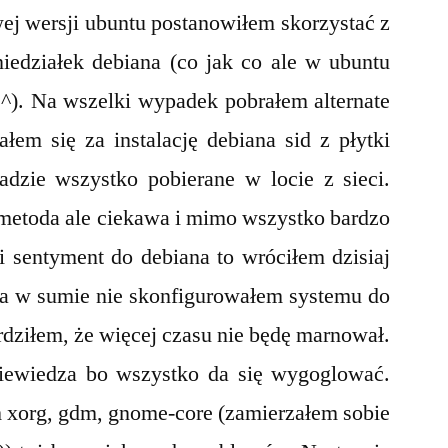
j wersji ubuntu postanowiłem skorzystać z
Ubuntu
niedziałek debiana (co jak co ale w ubuntu
^.^). Na wszelki wypadek pobrałem alternate
łem się za instalację debiana sid z płytki
adzie wszystko pobierane w locie z sieci.
 metoda ale ciekawa i mimo wszystko bardzo
 sentyment do debiana to wróciłem dzisiaj
nia w sumie nie skonfigurowałem systemu do
rdziłem, że więcej czasu nie będę marnował.
iewiedza bo wszystko da się wygoglować.
em xorg, gdm, gnome-core (zamierzałem sobie