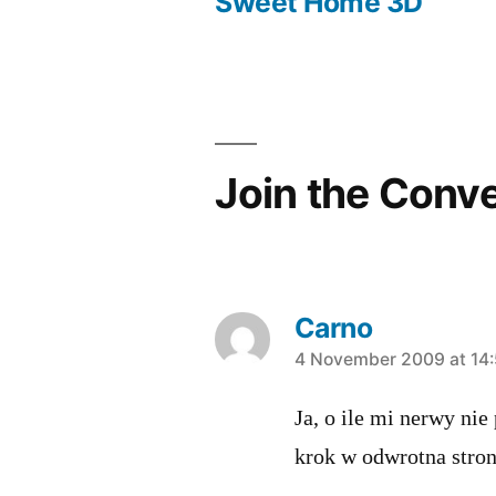
post:
Sweet Home 3D
Post
navigation
Join the Conv
Carno
says:
4 November 2009 at 14
Ja, o ile mi nerwy nie 
krok w odwrotna stron