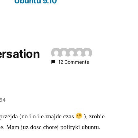
post:
Ubuntu 9.10
ersation
12 Comments
:54
przejda (no i o ile znajde czas
), zrobie
e. Mam juz dosc chorej polityki ubuntu.