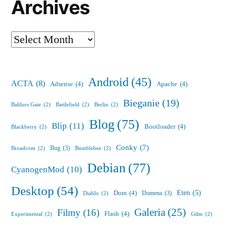
Archives
Archives
Android
(45)
ACTA
(8)
Adsense
(4)
Apache
(4)
Bieganie
(19)
Baldurs Gate
(2)
Battlefield
(2)
Berlin
(2)
Blog
(75)
Blip
(11)
Bootloader
(4)
Blackberry
(2)
Conky
(7)
Bug
(3)
Broadcom
(2)
Bumblebee
(2)
Debian
(77)
CyanogenMod
(10)
Desktop
(54)
Eten
(5)
Dom
(4)
Domena
(3)
Diablo
(2)
Galeria
(25)
Filmy
(16)
Flash
(4)
Experimental
(2)
Gdm
(2)