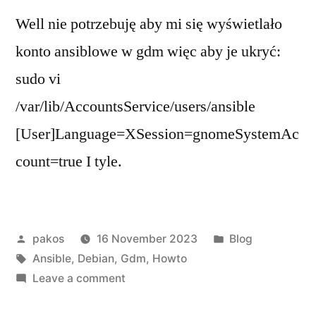
Well nie potrzebuję aby mi się wyświetlało
konto ansiblowe w gdm więc aby je ukryć:
sudo vi
/var/lib/AccountsService/users/ansible
[User]Language=XSession=gnomeSystemAc
count=true I tyle.
Posted
Posted
pakos
16 November 2023
Blog
by
Tags:
in
Ansible
,
Debian
,
Gdm
,
Howto
on
Leave a comment
gdm3