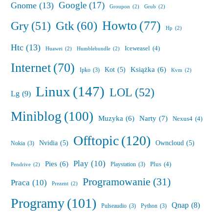
Google
(17)
Gnome
(13)
Groupon
(2)
Grub
(2)
Howto
(77)
Gry
(51)
Gtk
(60)
Hp
(2)
Htc
(13)
Iceweasel
(4)
Huawei
(2)
Humblebundle
(2)
Internet
(70)
Książka
(6)
Kot
(5)
Ipko
(3)
Kvm
(2)
Linux
(147)
LOL
(52)
Lg
(9)
Miniblog
(100)
Muzyka
(6)
Narty
(7)
Nexus4
(4)
Offtopic
(120)
Nvidia
(5)
Owncloud
(5)
Nokia
(3)
Play
(10)
Pies
(6)
Plus
(4)
Playstation
(3)
Pendrive
(2)
Programowanie
(31)
Praca
(10)
Prezent
(2)
Programy
(101)
Qnap
(8)
Pulseaudio
(3)
Python
(3)