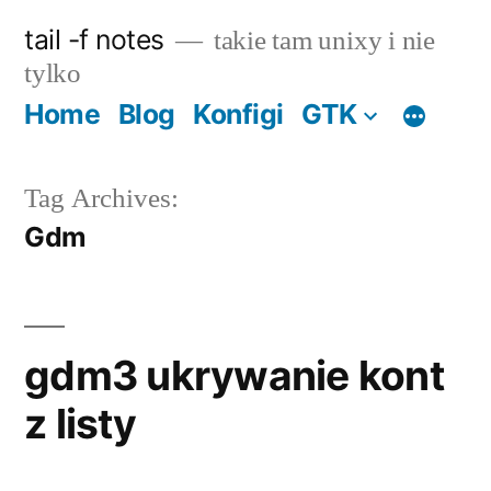
Skip
tail -f notes
takie tam unixy i nie
to
tylko
content
Home
Blog
Konfigi
GTK
Tag Archives:
Gdm
gdm3 ukrywanie kont
z listy