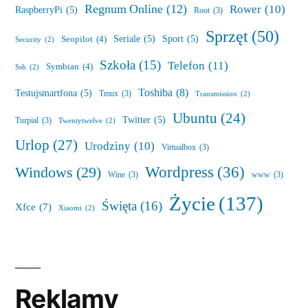
Regnum Online
(12)
Rower
(10)
RaspberryPi
(5)
Root
(3)
Sprzęt
(50)
Seriale
(5)
Sport
(5)
Seopilot
(4)
Security
(2)
Szkoła
(15)
Telefon
(11)
Symbian
(4)
Ssh
(2)
Toshiba
(8)
Testujsmartfona
(5)
Tmux
(3)
Transmission
(2)
Ubuntu
(24)
Twitter
(5)
Turpial
(3)
Twentytwelve
(2)
Urlop
(27)
Urodziny
(10)
Virtualbox
(3)
Wordpress
(36)
Windows
(29)
Wine
(3)
www
(3)
Życie
(137)
Święta
(16)
Xfce
(7)
Xiaomi
(2)
Reklamy