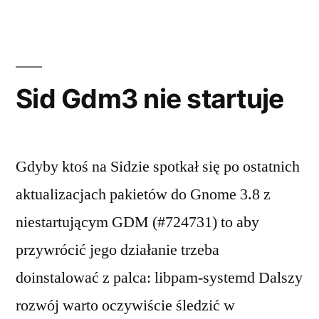
ukrywanie
kont
z
listy
Sid Gdm3 nie startuje
Gdyby ktoś na Sidzie spotkał się po ostatnich
aktualizacjach pakietów do Gnome 3.8 z
niestartującym GDM (#724731) to aby
przywrócić jego działanie trzeba
doinstalować z palca: libpam-systemd Dalszy
rozwój warto oczywiście śledzić w