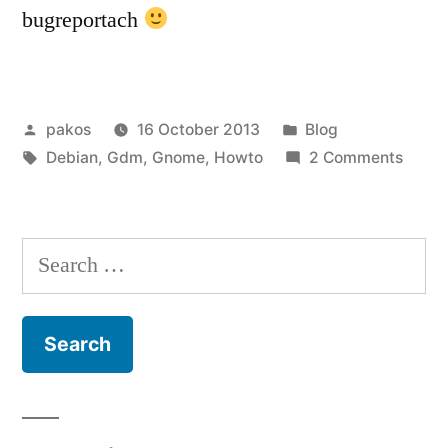
bugreportach
Posted
Posted
pakos
16 October 2013
Blog
by
Tags:
in
on
Debian
,
Gdm
,
Gnome
,
Howto
2 Comments
Sid
Gdm3
nie
Search
startu
for: