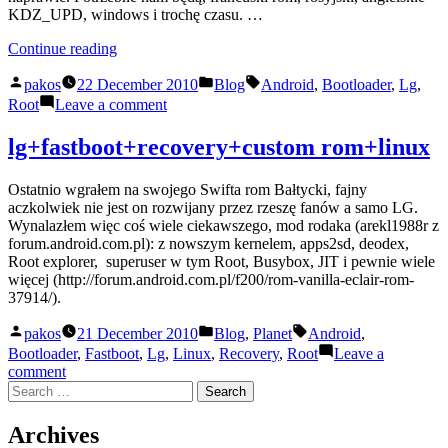
KDZ_UPD, windows i trochę czasu. …
“LG
Continue reading
gt540
Posted
Posted
Tags:
–
pakos
22 December 2010
Blog
Android
,
Bootloader
,
Lg
,
by
in
odblokowanie
on
Root
Leave a comment
bootimage”
LG
gt540
lg+fastboot+recovery+custom rom+linux
–
odblokowanie
Ostatnio wgrałem na swojego Swifta rom Bałtycki, fajny
bootimage
aczkolwiek nie jest on rozwijany przez rzeszę fanów a samo LG.
Wynalazłem więc coś wiele ciekawszego, mod rodaka (arekl1988r z
forum.android.com.pl): z nowszym kernelem, apps2sd, deodex,
Root explorer, superuser w tym Root, Busybox, JIT i pewnie wiele
więcej (http://forum.android.com.pl/f200/rom-vanilla-eclair-rom-
37914/).
Posted
Posted
Tags:
pakos
21 December 2010
Blog
,
Planet
Android
,
by
in
Bootloader
,
Fastboot
,
Lg
,
Linux
,
Recovery
,
Root
Leave a
on
comment
Search
lg+fastboot+recovery+custom
for:
rom+linux
Archives