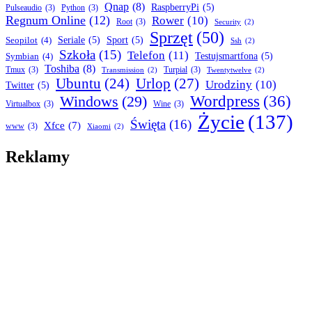
Qnap
(8)
RaspberryPi
(5)
Pulseaudio
(3)
Python
(3)
Regnum Online
(12)
Rower
(10)
Root
(3)
Security
(2)
Sprzęt
(50)
Seopilot
(4)
Seriale
(5)
Sport
(5)
Ssh
(2)
Szkoła
(15)
Telefon
(11)
Symbian
(4)
Testujsmartfona
(5)
Toshiba
(8)
Tmux
(3)
Turpial
(3)
Transmission
(2)
Twentytwelve
(2)
Ubuntu
(24)
Urlop
(27)
Urodziny
(10)
Twitter
(5)
Wordpress
(36)
Windows
(29)
Virtualbox
(3)
Wine
(3)
Życie
(137)
Święta
(16)
Xfce
(7)
www
(3)
Xiaomi
(2)
Reklamy