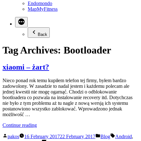
Endomondo
MapMyFitness
Back
Tag Archives:
Bootloader
xiaomi – żart?
Nieco ponad rok temu kupiłem telefon tej firmy, byłem bardzo
zadowolony. W zasadzie to nadal jestem i każdemu polecam ale
jednej kwestii nie mogę ogarnąć. Chodzi o odblokowanie
bootloadera co pozwala na instalowanie recovery itd. Dotychczas
nie było z tym problemu aż tu nagle z nową wersją ich systemu
postanowiono wszystko zablokować. Wprowadzono jednak
możliwość …
“xiaomi
Continue reading
–
Posted
Posted
Tags:
żart?”
pakos
16 February 2017
22 February 2017
Blog
Android
,