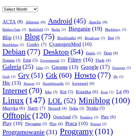
Archives
Android
(45)
ACTA
(8)
Adsense
(4)
Apache
(4)
Bieganie
(19)
Baldurs Gate
(2)
Battlefield
(2)
Berlin
(2)
Blackberry
(2)
Blog
(75)
Blip
(11)
Bootloader
(4)
Bug
(3)
Broadcom
(2)
CyanogenMod
(10)
Conky
(7)
Bumblebee
(2)
Debian
(77)
Desktop
(54)
Dom
(4)
Diablo
(2)
Filmy
(16)
Eten
(5)
Flash
(4)
Domena
(3)
Experimental
(2)
Galeria
(25)
Google
(17)
Gnome
(13)
Gdm
(2)
Groupon
(2)
Howto
(77)
Gry
(51)
Gtk
(60)
Grub
(2)
Hp
(2)
Htc
(13)
Iceweasel
(4)
Huawei
(2)
Humblebundle
(2)
Internet
(70)
Lg
(9)
Książka
(6)
Kot
(5)
Ipko
(3)
Kvm
(2)
Linux
(147)
Miniblog
(100)
LOL
(52)
Narty
(7)
Muzyka
(6)
Nexus4
(4)
Nvidia
(5)
Nokia
(3)
Offtopic
(120)
Pies
(6)
Owncloud
(5)
Pendrive
(2)
Play
(10)
Praca
(10)
Plus
(4)
Playstation
(3)
Prezent
(2)
Programy
(101)
Programowanie
(31)