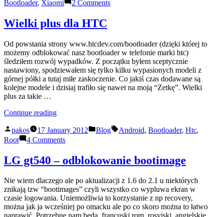
by
in
on
Bootloader
,
Xiaomi
2 Comments
xiaomi
–
Wielki plus dla HTC
żart?
Od powstania strony www.htcdev.com/bootloader (dzięki której to
możemy odblokować nasz bootloader w telefonie marki htc)
śledziłem rozwój wypadków. Z początku byłem sceptycznie
nastawiony, spodziewałem się tylko kilku wypasionych modeli z
górnej półki a tutaj miłe zaskoczenie. Co jakiś czas dodawane są
kolejne modele i dzisiaj trafiło się nawet na moją “Zetkę”. Wielki
plus za takie …
“Wielki
Continue reading
plus
Posted
Posted
Tags:
dla
pakos
17 January 2012
Blog
Android
,
Bootloader
,
Htc
,
by
in
HTC”
on
Root
4 Comments
Wielki
plus
LG gt540 – odblokowanie bootimage
dla
HTC
Nie wiem dlaczego ale po aktualizacji z 1.6 do 2.1 u niektórych
znikają tzw “bootimages” czyli wszystko co wypluwa ekran w
czasie logowania. Uniemożliwia to korzystanie z np recovery,
można jak ja wcześniej po omacku ale po co skoro można to łatwo
naprawić. Potrzebne nam będą, francuski rom, rosyjski, angielskie