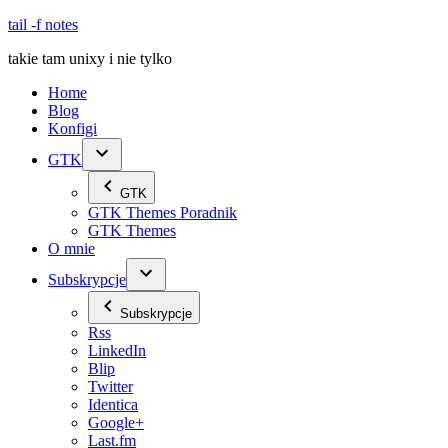
Skip
tail -f notes
to
takie tam unixy i nie tylko
content
Home
Blog
Konfigi
GTK
GTK
GTK Themes Poradnik
GTK Themes
O mnie
Subskrypcje
Subskrypcje
Rss
LinkedIn
Blip
Twitter
Identica
Google+
Last.fm