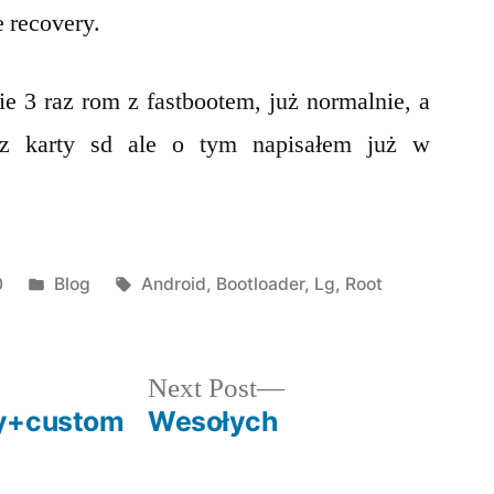
e recovery.
e 3 raz rom z fastbootem, już normalnie, a
 z karty sd ale o tym napisałem już w
Posted
Tags:
0
Blog
Android
,
Bootloader
,
Lg
,
Root
in
Next
Next Post
post:
ry+custom
Wesołych