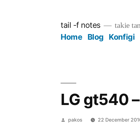
Skip
to
tail -f notes
takie ta
content
Home
Blog
Konfigi
LG gt540 
Posted
pakos
22 December 201
by