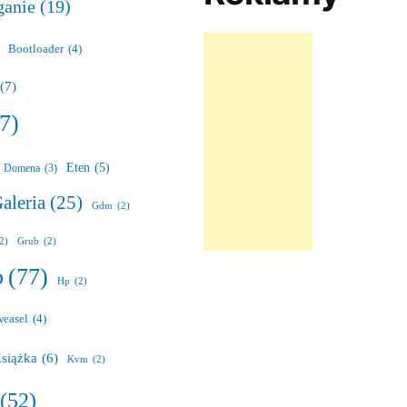
ganie
(19)
Bootloader
(4)
(7)
7)
Eten
(5)
Domena
(3)
aleria
(25)
Gdm
(2)
(2)
Grub
(2)
o
(77)
Hp
(2)
weasel
(4)
siążka
(6)
Kvm
(2)
(52)