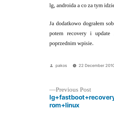
lg, androida a co za tym idzi
Ja dodatkowo dograłem sobi
potem recovery i update
poprzednim wpisie.
Posted
pakos
22 December 201
by
Previous
Previous Post
post:
lg+fastboot+recove
Post
rom+linux