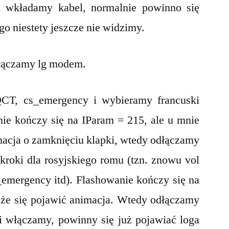
wkładamy kabel, normalnie powinno się
o niestety jeszcze nie widzimy.
łączamy lg modem.
T, cs_emergency i wybieramy francuski
nie kończy się na IParam = 215, ale u mnie
macja o zamknięciu klapki, wtedy odłączamy
kroki dla rosyjskiego romu (tzn. znowu vol
_emergency itd). Flashowanie kończy się na
że się pojawić animacja. Wtedy odłączamy
i włączamy, powinny się już pojawiać loga