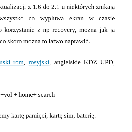
tualizacji z 1.6 do 2.1 u niektórych znikają
–
odblokowanie
 wszystko co wypluwa ekran w czasie
bootimage
o korzystanie z np recovery, można jak ja
co skoro można to łatwo naprawić.
cuski rom
,
rosyjski
, angielskie KDZ_UPD,
 +vol + home+ search
y kartę pamięci, kartę sim, baterię.