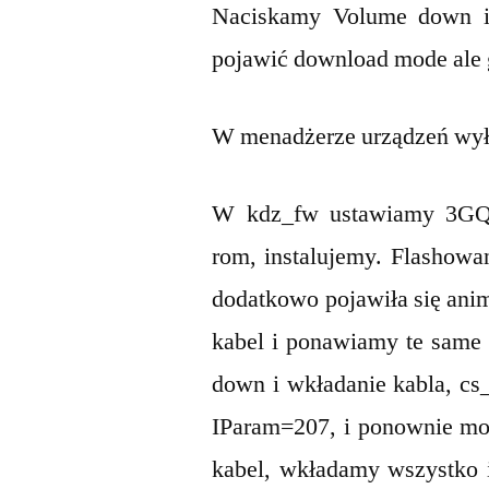
Naciskamy Volume down i 
pojawić download mode ale g
W menadżerze urządzeń wy
W kdz_fw ustawiamy 3GQC
rom, instalujemy. Flashowa
dodatkowo pojawiła się ani
kabel i ponawiamy te same 
down i wkładanie kabla, cs
IParam=207, i ponownie mo
kabel, wkładamy wszystko 