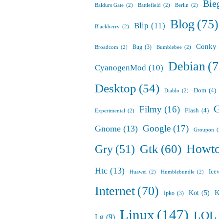
Bie
Baldurs Gate
(2)
Battlefield
(2)
Berlin
(2)
Blog
(75)
Blip
(11)
Blackberry
(2)
Conky
Bug
(3)
Broadcom
(2)
Bumblebee
(2)
Debian
(7
CyanogenMod
(10)
Desktop
(54)
Dom
(4)
Diablo
(2)
G
Filmy
(16)
Flash
(4)
Experimental
(2)
Google
(17)
Gnome
(13)
Groupon
Howt
Gry
(51)
Gtk
(60)
Htc
(13)
Ice
Huawei
(2)
Humblebundle
(2)
Internet
(70)
K
Kot
(5)
Ipko
(3)
Linux
(147)
LOL
Lg
(9)