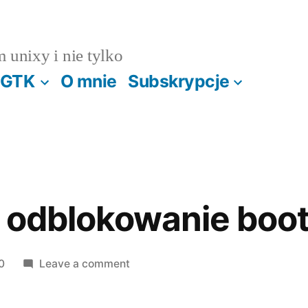
m unixy i nie tylko
GTK
O mnie
Subskrypcje
– odblokowanie boo
on
0
Leave a comment
LG
gt540