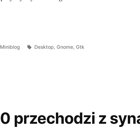
op”
Posted
Tags:
Miniblog
Desktop
,
Gnome
,
Gtk
in
 przechodzi z syna