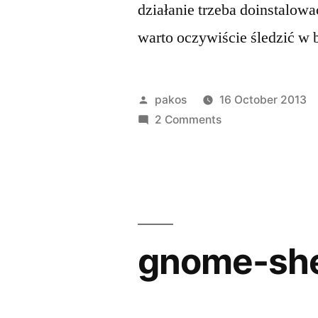
działanie trzeba doinstalow
warto oczywiście śledzić w
Posted
pakos
16 October 2013
by
on
2 Comments
Sid
Gdm3
nie
startuje
gnome-she