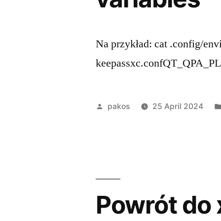
Na przykład: cat .config/en
keepassxc.confQT_QPA_PLA
Posted
pakos
25 April 2024
by
Powrót do 