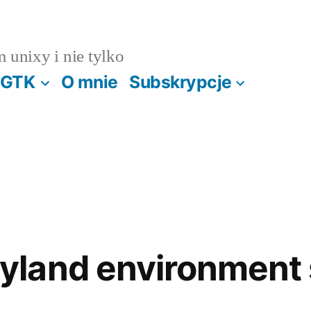
m unixy i nie tylko
GTK
O mnie
Subskrypcje
land environment 