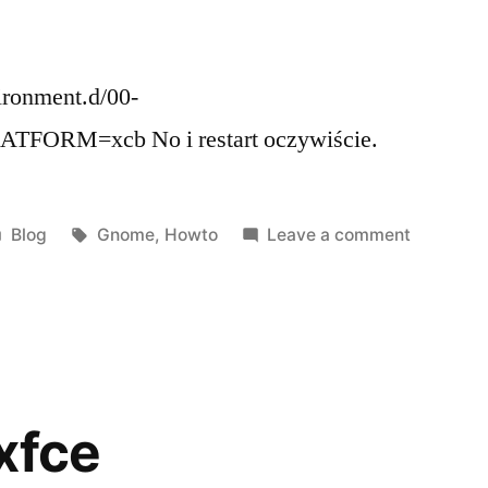
vironment.d/00-
TFORM=xcb No i restart oczywiście.
Posted
Tags:
on
Blog
Gnome
,
Howto
Leave a comment
in
Gnome
Wayland
environm
session
variables
xfce