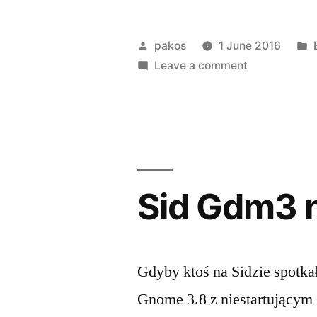
3.20
przechodzi
Posted
pakos
1 June 2016
z
by
on
Leave a comment
Gnome
synaptics
3.20
na
przechodzi
z
libinput”
synaptics
na
Sid Gdm3 n
libinput
Gdyby ktoś na Sidzie spotkał
Gnome 3.8 z niestartującym