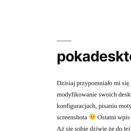
Powrót
do
xfce
pokadeskt
Dzisiaj przypomniało mi się
modyfikowanie swoich deskto
konfiguracjach, pisaniu moty
screenshota
Ostatni wpis 
Aż się sobie dziwię że do 