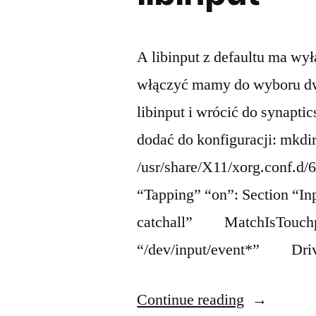
A libinput z defaultu ma wy
włączyć mamy do wyboru dwi
libinput i wrócić do synapti
dodać do konfiguracji: mkdir
/usr/share/X11/xorg.conf.d/6
“Tapping” “on”: Section “I
catchall” MatchIsTouc
“/dev/input/event*” Driv
“Gnome
Continue reading