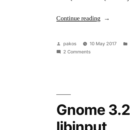
“pokadeskt
Continue reading
Posted
pakos
10 May 2017
by
on
2 Comments
pokadesktop
Gnome 3.20
libinput