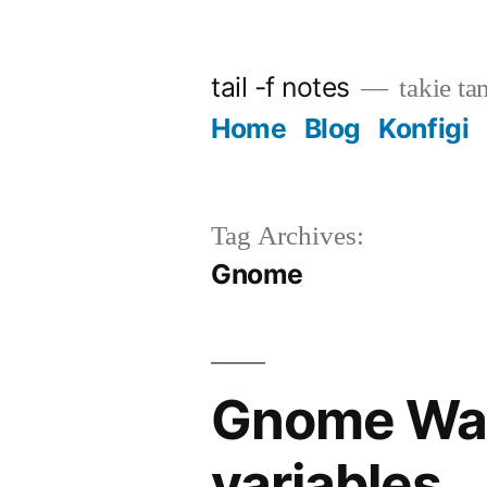
Skip
to
tail -f notes
takie ta
content
Home
Blog
Konfigi
Tag Archives:
Gnome
Gnome Way
variables