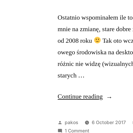
Ostatnio wspominałem ile to
mnie na zmianę, stare dobre
od 2008 roku
Tak oto wcz
owego środowiska na deskto
różnic nie widzę (wizualnych
starych …
“Powrót
Continue reading
do
xfce”
Posted
pakos
6 October 2017
by
on
1 Comment