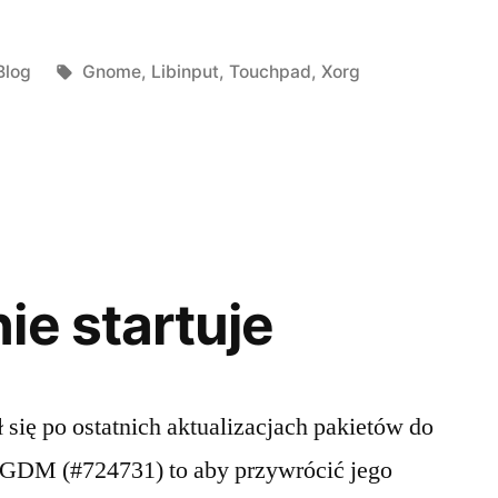
Posted
Tags:
Blog
Gnome
,
Libinput
,
Touchpad
,
Xorg
in
ie startuje
 się po ostatnich aktualizacjach pakietów do
 GDM (#724731) to aby przywrócić jego