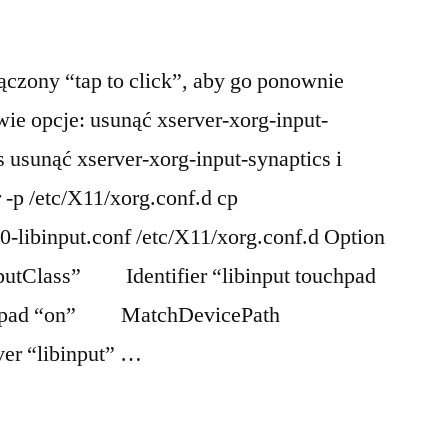
łączony “tap to click”, aby go ponownie
e opcje: usunąć xserver-xorg-input-
cs usunąć xserver-xorg-input-synaptics i
 -p /etc/X11/xorg.conf.d cp
0-libinput.conf /etc/X11/xorg.conf.d Option
nputClass” Identifier “libinput touchpad
hpad “on” MatchDevicePath
er “libinput” …