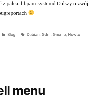
ać z palca: libpam-systemd Dalszy rozwój
 bugreportach
Posted
Tags:
Blog
Debian
,
Gdm
,
Gnome
,
Howto
in
ll menu