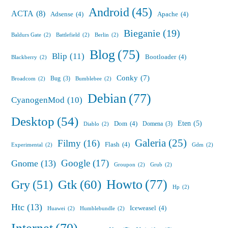
Android
(45)
ACTA
(8)
Adsense
(4)
Apache
(4)
Bieganie
(19)
Baldurs Gate
(2)
Battlefield
(2)
Berlin
(2)
Blog
(75)
Blip
(11)
Bootloader
(4)
Blackberry
(2)
Conky
(7)
Bug
(3)
Broadcom
(2)
Bumblebee
(2)
Debian
(77)
CyanogenMod
(10)
Desktop
(54)
Eten
(5)
Dom
(4)
Domena
(3)
Diablo
(2)
Galeria
(25)
Filmy
(16)
Flash
(4)
Experimental
(2)
Gdm
(2)
Google
(17)
Gnome
(13)
Groupon
(2)
Grub
(2)
Howto
(77)
Gry
(51)
Gtk
(60)
Hp
(2)
Htc
(13)
Iceweasel
(4)
Huawei
(2)
Humblebundle
(2)