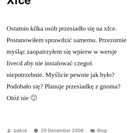
Xfce
Ostatnio kilka osób przesiadło się na xfce.
Postanowiłem sprawdzić samemu. Przezornie
myśląc zaopatrzyłem się wpierw w wersje
livecd aby nie instalować czegoś
niepotrzebnie. Myślicie pewnie jak było?
Podobało się? Planuje przesiadkę z gnoma?
Otóż nie 🙂
Posted
Posted
pakos
29 December 2006
Blog