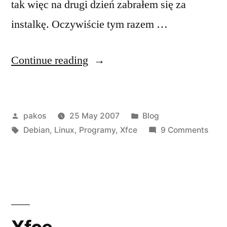
tak więc na drugi dzień zabrałem się za
instalkę. Oczywiście tym razem …
“Debian
Continue reading
+
xfce
Posted
Posted
pakos
25 May 2007
Blog
:)”
by
Tags:
in
on
Debian
,
Linux
,
Programy
,
Xfce
9 Comments
Debi
+
xfce
:)