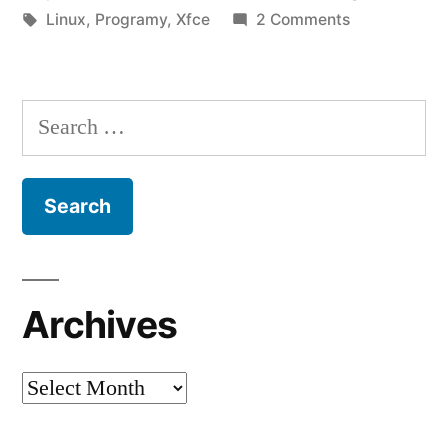
by
Tags:
in
on
Linux
,
Programy
,
Xfce
2 Comments
Xfce
Search
for:
Archives
Archives