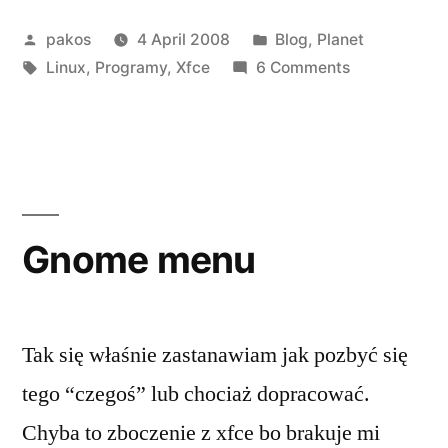
wielki
Posted
Posted
pakos
4 April 2008
Blog
,
Planet
powrót”
by
Tags:
in
on
Linux
,
Programy
,
Xfce
6 Comments
Xfce
–
wielki
powrót
Gnome menu
Tak się właśnie zastanawiam jak pozbyć się
tego “czegoś” lub chociaż dopracować.
Chyba to zboczenie z xfce bo brakuje mi