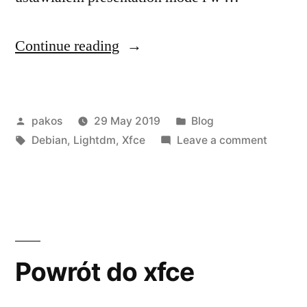
“lightdm
Continue reading
greeter
i
Posted
Posted
pakos
29 May 2019
Blog
czarny
by
Tags:
in
on
Debian
,
Lightdm
,
Xfce
Leave a comment
ekran”
lightdm
greeter
i
czarny
ekran
Powrót do xfce