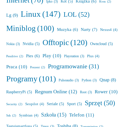
Internet
(70)
Książka
(6)
Kot
(5)
Ipko
(3)
Kvm
(2)
Linux
(147)
LOL
(52)
Lg
(9)
Miniblog
(100)
Muzyka
(6)
Narty
(7)
Nexus4
(4)
Offtopic
(120)
Nvidia
(5)
Owncloud
(5)
Nokia
(3)
Play
(10)
Pies
(6)
Plus
(4)
Playstation
(3)
Pendrive
(2)
Programowanie
(31)
Praca
(10)
Prezent
(2)
Programy
(101)
Qnap
(8)
Pulseaudio
(3)
Python
(3)
Regnum Online
(12)
Rower
(10)
RaspberryPi
(5)
Root
(3)
Sprzęt
(50)
Seriale
(5)
Sport
(5)
Seopilot
(4)
Security
(2)
Szkoła
(15)
Telefon
(11)
Symbian
(4)
Ssh
(2)
Toshiba
(8)
Testujsmartfona
(5)
Tmux
(3)
Transmission
(2)