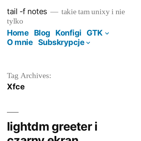
Skip
tail -f notes
takie tam unixy i nie
to
tylko
content
Home
Blog
Konfigi
GTK
O mnie
Subskrypcje
Tag Archives:
Xfce
lightdm greeter i
czarny ekran