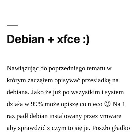
xfce
po
raz
kolej
Debian + xfce :)
Nawiązując do poprzedniego tematu w
którym zacząłem opisywać przesiadkę na
debiana. Jako że już po wszystkim i system
działa w 99% może opiszę co nieco 😉 Na 1
raz padł debian instalowany przez vmware
aby sprawdzić z czym to się je. Poszło gładko