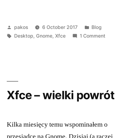
do
xfce”
Posted
Posted
pakos
6 October 2017
Blog
by
Tags:
in
on
Desktop
,
Gnome
,
Xfce
1 Comment
Powrót
do
xfce
Xfce – wielki powrót
Kilka miesięcy temu wspominałem o
przesiadce na Gnome. Dzisiaj (a raczej