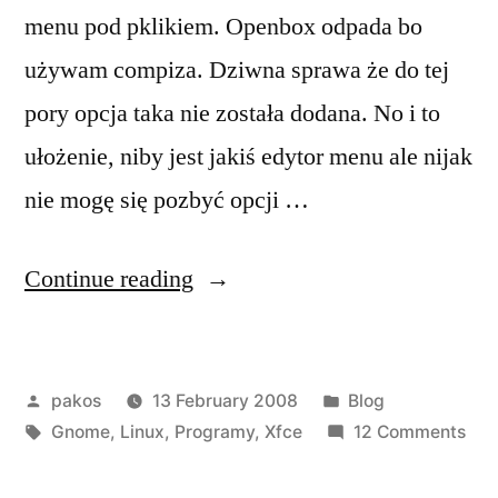
menu pod pklikiem. Openbox odpada bo
używam compiza. Dziwna sprawa że do tej
pory opcja taka nie została dodana. No i to
ułożenie, niby jest jakiś edytor menu ale nijak
nie mogę się pozbyć opcji …
“Gnome
Continue reading
menu”
Posted
Posted
pakos
13 February 2008
Blog
by
Tags:
in
on
Gnome
,
Linux
,
Programy
,
Xfce
12 Comments
Gn
me