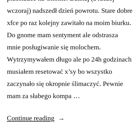
wczoraj) nadszedł dzień powrotu. Stare dobre
xfce po raz kolejny zawitało na moim biurku.
Do gnome mam sentyment ale odstrasza
mnie posługiwanie się molochem.
Wytrzymywałem długo ale po 24h godzinach
musiałem resetować x’sy bo wszystko
zaczynało się okropnie ślimaczyć. Pewnie
mam za słabego kompa …
“Xfce
Continue reading
–