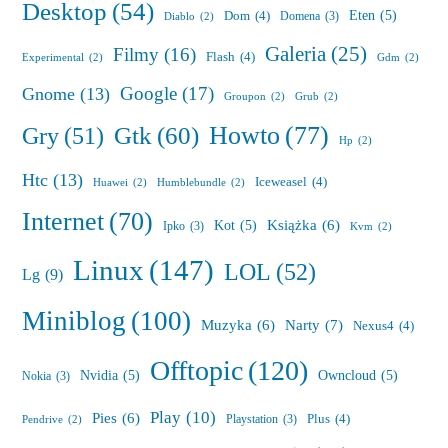
Desktop
(54)
Eten
(5)
Dom
(4)
Domena
(3)
Diablo
(2)
Galeria
(25)
Filmy
(16)
Flash
(4)
Experimental
(2)
Gdm
(2)
Google
(17)
Gnome
(13)
Groupon
(2)
Grub
(2)
Howto
(77)
Gry
(51)
Gtk
(60)
Hp
(2)
Htc
(13)
Iceweasel
(4)
Huawei
(2)
Humblebundle
(2)
Internet
(70)
Książka
(6)
Kot
(5)
Ipko
(3)
Kvm
(2)
Linux
(147)
LOL
(52)
Lg
(9)
Miniblog
(100)
Muzyka
(6)
Narty
(7)
Nexus4
(4)
Offtopic
(120)
Nvidia
(5)
Owncloud
(5)
Nokia
(3)
Play
(10)
Pies
(6)
Plus
(4)
Playstation
(3)
Pendrive
(2)