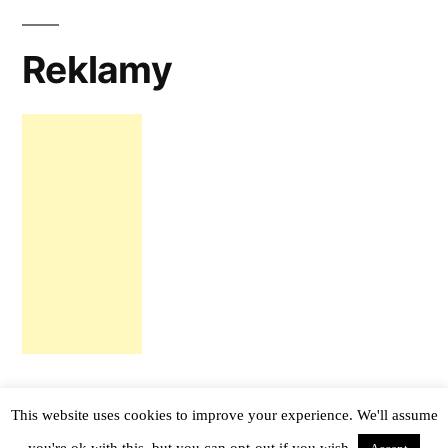
Reklamy
This website uses cookies to improve your experience. We'll assume
tail -f notes
,
Proudly powered by WordPress.