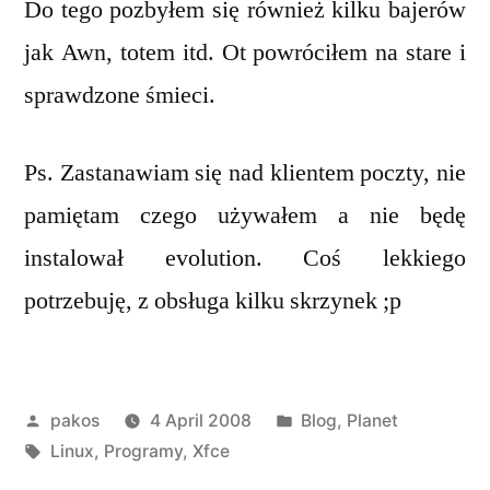
Do tego pozbyłem się również kilku bajerów
jak Awn, totem itd. Ot powróciłem na stare i
sprawdzone śmieci.
Ps. Zastanawiam się nad klientem poczty, nie
pamiętam czego używałem a nie będę
instalował evolution. Coś lekkiego
potrzebuję, z obsługa kilku skrzynek ;p
Posted
Posted
pakos
4 April 2008
Blog
,
Planet
by
Tags:
in
Linux
,
Programy
,
Xfce