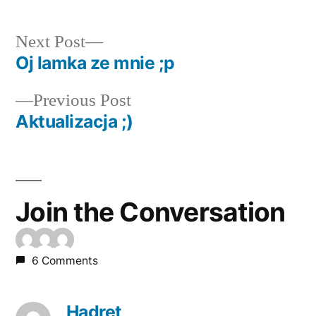
Next
Next Post
post:
Oj lamka ze mnie ;p
Post
Previous
Previous Post
navigation
post:
Aktualizacja ;)
Join the Conversation
6 Comments
Hadret