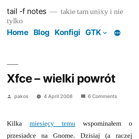
Skip
tail -f notes
takie tam unixy i nie
to
tylko
content
Home
Blog
Konfigi
GTK
Xfce – wielki powrót
Posted
on
pakos
4 April 2008
6 Comments
by
Xfce
–
Kilka
miesięcy temu
wspominałem o
wielki
powrót
przesiadce na Gnome. Dzisiaj (a raczej