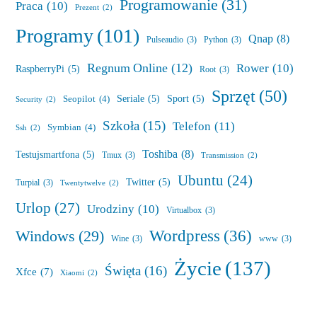
Programowanie
(31)
Praca
(10)
Prezent
(2)
Programy
(101)
Qnap
(8)
Pulseaudio
(3)
Python
(3)
Regnum Online
(12)
Rower
(10)
RaspberryPi
(5)
Root
(3)
Sprzęt
(50)
Seriale
(5)
Sport
(5)
Seopilot
(4)
Security
(2)
Szkoła
(15)
Telefon
(11)
Symbian
(4)
Ssh
(2)
Toshiba
(8)
Testujsmartfona
(5)
Tmux
(3)
Transmission
(2)
Ubuntu
(24)
Twitter
(5)
Turpial
(3)
Twentytwelve
(2)
Urlop
(27)
Urodziny
(10)
Virtualbox
(3)
Wordpress
(36)
Windows
(29)
Wine
(3)
www
(3)
Życie
(137)
Święta
(16)
Xfce
(7)
Xiaomi
(2)