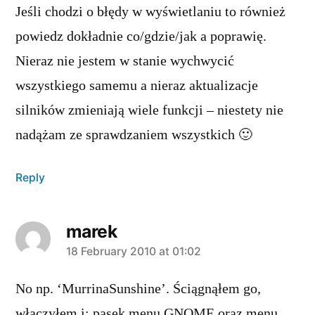
Jeśli chodzi o błędy w wyświetlaniu to również
powiedz dokładnie co/gdzie/jak a poprawię.
Nieraz nie jestem w stanie wychwycić
wszystkiego samemu a nieraz aktualizacje
silników zmieniają wiele funkcji – niestety nie
nadążam ze sprawdzaniem wszystkich 🙂
Reply
marek
says:
18 February 2010 at 01:02
No np. ‘MurrinaSunshine’. Ściągnąłem go,
włączyłem i: pasek menu GNOME oraz menu