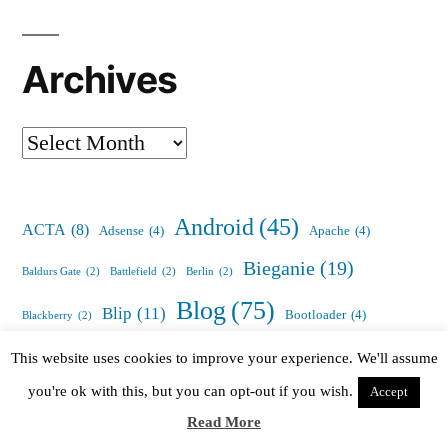
Archives
Archives
Android
(45)
ACTA
(8)
Adsense
(4)
Apache
(4)
Bieganie
(19)
Baldurs Gate
(2)
Battlefield
(2)
Berlin
(2)
Blog
(75)
Blip
(11)
Bootloader
(4)
Blackberry
(2)
Conky
(7)
This website uses cookies to improve your experience. We'll assume
Bug
(3)
Broadcom
(2)
Bumblebee
(2)
Debian
(77)
you're ok with this, but you can opt-out if you wish.
Accept
CyanogenMod
(10)
Read More
Desktop
(54)
Eten
(5)
Dom
(4)
Domena
(3)
Diablo
(2)