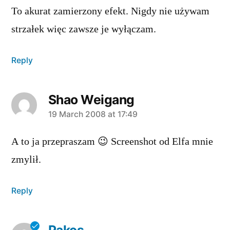
To akurat zamierzony efekt. Nigdy nie używam
strzałek więc zawsze je wyłączam.
Reply
Shao Weigang
says:
19 March 2008 at 17:49
A to ja przepraszam 😉 Screenshot od Elfa mnie
zmylił.
Reply
Pakos