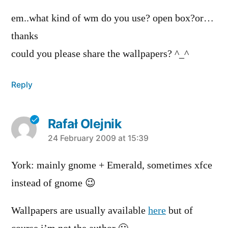
em..what kind of wm do you use? open box?or…
thanks
could you please share the wallpapers? ^_^
Reply
Rafał Olejnik
says:
24 February 2009 at 15:39
York: mainly gnome + Emerald, sometimes xfce
instead of gnome 😉
Wallpapers are usually available
here
but of