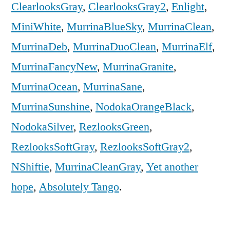
ClearlooksGray
,
ClearlooksGray2
,
Enlight
,
MiniWhite
,
MurrinaBlueSky
,
MurrinaClean
,
MurrinaDeb
,
MurrinaDuoClean
,
MurrinaElf
,
MurrinaFancyNew
,
MurrinaGranite
,
MurrinaOcean
,
MurrinaSane
,
MurrinaSunshine
,
NodokaOrangeBlack
,
NodokaSilver
,
RezlooksGreen
,
RezlooksSoftGray
,
RezlooksSoftGray2
,
NShiftie
,
MurrinaCleanGray
,
Yet another
hope
,
Absolutely Tango
.