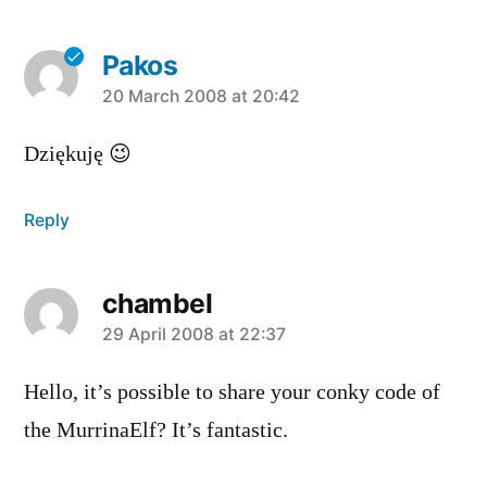
Pakos
says:
20 March 2008 at 20:42
Dziękuję 😉
Reply
chambel
says:
29 April 2008 at 22:37
Hello, it’s possible to share your conky code of
the MurrinaElf? It’s fantastic.