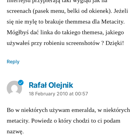
interfejsu przypierają taki wygląd jak na
screenach (pasek menu, belki od okienek). Jeżeli
się nie mylę to brakuje themmesa dla Metacity.
Mógłbyś dać linka do takiego themesa, jakiego
używałeś przy robieniu screenshotów ? Dzięki!
Reply
Rafał Olejnik
says:
18 February 2010 at 00:57
Bo w niektórych używam emeralda, w niektórych
metacity. Powiedz o który chodzi to ci podam
nazwę.