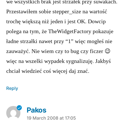
we wszystkich brak jest strzałek przy suwakach.
Przestawiłem sobie stepper_size na wartość
trochę większą niż jeden i jest OK. Dowcip
polega na tym, że TheWidgetFactory pokazuje
ładne strzałki nawet przy “1” więc mogłeś nie
zauważyć. Nie wiem czy to bug czy ficzer 😉
więc na wszelki wypadek sygnalizuję. Jakbyś
chciał wiedzieć coś więcej daj znać.
Reply
Pakos
says:
19 March 2008 at 17:05