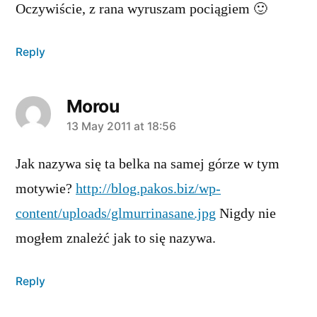
Oczywiście, z rana wyruszam pociągiem 🙂
Reply
Morou
says:
13 May 2011 at 18:56
Jak nazywa się ta belka na samej górze w tym
motywie?
http://blog.pakos.biz/wp-
content/uploads/glmurrinasane.jpg
Nigdy nie
mogłem znależć jak to się nazywa.
Reply