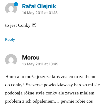
Rafał Olejnik
says:
14 May 2011 at 01:18
to jest Conky 😉
Reply
Morou
says:
16 May 2011 at 10:49
Hmm a to może jeszcze ktoś zna co to za theme
do conky? Szczerze powiedziawszy bardzo mi sie
podobają różne style conky ale zawsze mialem
problem z ich odpaleniem… pewnie robie cos