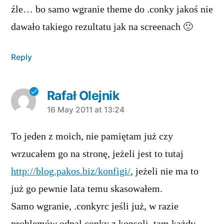
źle… bo samo wgranie theme do .conky jakoś nie
dawało takiego rezultatu jak na screenach 🙁
Reply
Rafał Olejnik
says:
16 May 2011 at 13:24
To jeden z moich, nie pamiętam już czy
wrzucałem go na stronę, jeżeli jest to tutaj
http://blog.pakos.biz/konfigi/
, jeżeli nie ma to
już go pewnie lata temu skasowałem.
Samo wgranie, .conkyrc jeśli już, w razie