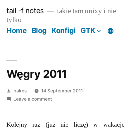
Skip
tail -f notes
takie tam unixy i nie
to
tylko
content
Home
Blog
Konfigi
GTK
Węgry 2011
Posted
pakos
14 September 2011
by
on
Leave a comment
Węgry
2011
Kolejny raz (już nie liczę) w wakacje