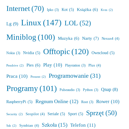
Internet
(70)
Książka
(6)
Kot
(5)
Ipko
(3)
Kvm
(2)
Linux
(147)
LOL
(52)
Lg
(9)
Miniblog
(100)
Muzyka
(6)
Narty
(7)
Nexus4
(4)
Offtopic
(120)
Nvidia
(5)
Owncloud
(5)
Nokia
(3)
Play
(10)
Pies
(6)
Plus
(4)
Playstation
(3)
Pendrive
(2)
Programowanie
(31)
Praca
(10)
Prezent
(2)
Programy
(101)
Qnap
(8)
Pulseaudio
(3)
Python
(3)
Regnum Online
(12)
Rower
(10)
RaspberryPi
(5)
Root
(3)
Sprzęt
(50)
Seriale
(5)
Sport
(5)
Seopilot
(4)
Security
(2)
Szkoła
(15)
Telefon
(11)
Symbian
(4)
Ssh
(2)