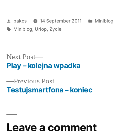
Posted
Posted
pakos
14 September 2011
Miniblog
by
Tags:
in
Miniblog
,
Urlop
,
Życie
Next
Next Post
post:
Play – kolejna wpadka
Post
Previous
Previous Post
navigation
post:
Testujsmartfona – koniec
Leave a comment