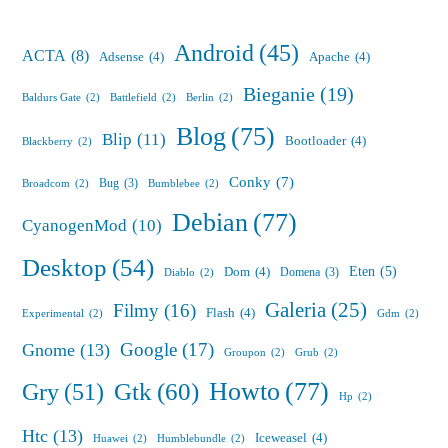
Android
(45)
ACTA
(8)
Adsense
(4)
Apache
(4)
Bieganie
(19)
Baldurs Gate
(2)
Battlefield
(2)
Berlin
(2)
Blog
(75)
Blip
(11)
Bootloader
(4)
Blackberry
(2)
Conky
(7)
Bug
(3)
Broadcom
(2)
Bumblebee
(2)
Debian
(77)
CyanogenMod
(10)
Desktop
(54)
Eten
(5)
Dom
(4)
Domena
(3)
Diablo
(2)
Galeria
(25)
Filmy
(16)
Flash
(4)
Experimental
(2)
Gdm
(2)
Google
(17)
Gnome
(13)
Groupon
(2)
Grub
(2)
Howto
(77)
Gry
(51)
Gtk
(60)
Hp
(2)
Htc
(13)
Iceweasel
(4)
Huawei
(2)
Humblebundle
(2)