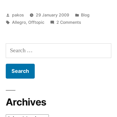
Posted
Posted
pakos
29 January 2009
Blog
by
Tags:
on
in
Allegro
,
Offtopic
2 Comments
Allegro
Search
for:
Archives