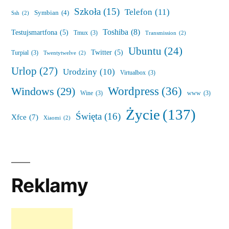
Szkoła
(15)
Telefon
(11)
Symbian
(4)
Ssh
(2)
Toshiba
(8)
Testujsmartfona
(5)
Tmux
(3)
Transmission
(2)
Ubuntu
(24)
Twitter
(5)
Turpial
(3)
Twentytwelve
(2)
Urlop
(27)
Urodziny
(10)
Virtualbox
(3)
Wordpress
(36)
Windows
(29)
Wine
(3)
www
(3)
Życie
(137)
Święta
(16)
Xfce
(7)
Xiaomi
(2)
Reklamy