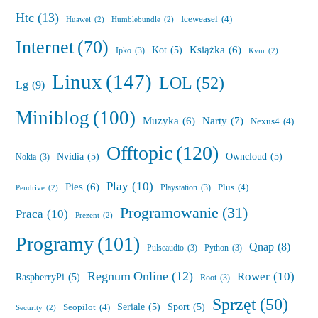
Htc
(13)
Iceweasel
(4)
Huawei
(2)
Humblebundle
(2)
Internet
(70)
Książka
(6)
Kot
(5)
Ipko
(3)
Kvm
(2)
Linux
(147)
LOL
(52)
Lg
(9)
Miniblog
(100)
Muzyka
(6)
Narty
(7)
Nexus4
(4)
Offtopic
(120)
Nvidia
(5)
Owncloud
(5)
Nokia
(3)
Play
(10)
Pies
(6)
Plus
(4)
Playstation
(3)
Pendrive
(2)
Programowanie
(31)
Praca
(10)
Prezent
(2)
Programy
(101)
Qnap
(8)
Pulseaudio
(3)
Python
(3)
Regnum Online
(12)
Rower
(10)
RaspberryPi
(5)
Root
(3)
Sprzęt
(50)
Seriale
(5)
Sport
(5)
Seopilot
(4)
Security
(2)