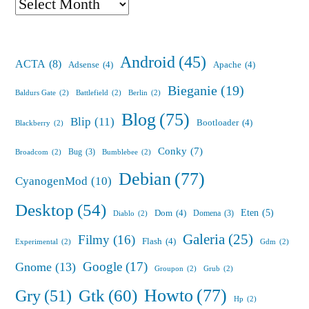
Archives
Android
(45)
ACTA
(8)
Adsense
(4)
Apache
(4)
Bieganie
(19)
Baldurs Gate
(2)
Battlefield
(2)
Berlin
(2)
Blog
(75)
Blip
(11)
Bootloader
(4)
Blackberry
(2)
Conky
(7)
Bug
(3)
Broadcom
(2)
Bumblebee
(2)
Debian
(77)
CyanogenMod
(10)
Desktop
(54)
Eten
(5)
Dom
(4)
Domena
(3)
Diablo
(2)
Galeria
(25)
Filmy
(16)
Flash
(4)
Experimental
(2)
Gdm
(2)
Google
(17)
Gnome
(13)
Groupon
(2)
Grub
(2)
Howto
(77)
Gry
(51)
Gtk
(60)
Hp
(2)