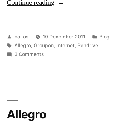
“Pendrive
Continue reading
128gb,
groupon,
Posted
Posted
pakos
10 December 2011
Blog
allegro,
by
Tags:
in
Allegro
,
Groupon
,
Internet
,
Pendrive
inne.”
on
3 Comments
Pendrive
128gb,
groupon,
allegro,
inne.
Allegro