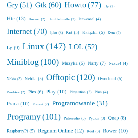
Howto
(77)
Gry
(51)
Gtk
(60)
Hp
(2)
Htc
(13)
Iceweasel
(4)
Huawei
(2)
Humblebundle
(2)
Internet
(70)
Książka
(6)
Kot
(5)
Ipko
(3)
Kvm
(2)
Linux
(147)
LOL
(52)
Lg
(9)
Miniblog
(100)
Muzyka
(6)
Narty
(7)
Nexus4
(4)
Offtopic
(120)
Nvidia
(5)
Owncloud
(5)
Nokia
(3)
Play
(10)
Pies
(6)
Plus
(4)
Playstation
(3)
Pendrive
(2)
Programowanie
(31)
Praca
(10)
Prezent
(2)
Programy
(101)
Qnap
(8)
Pulseaudio
(3)
Python
(3)
Regnum Online
(12)
Rower
(10)
RaspberryPi
(5)
Root
(3)