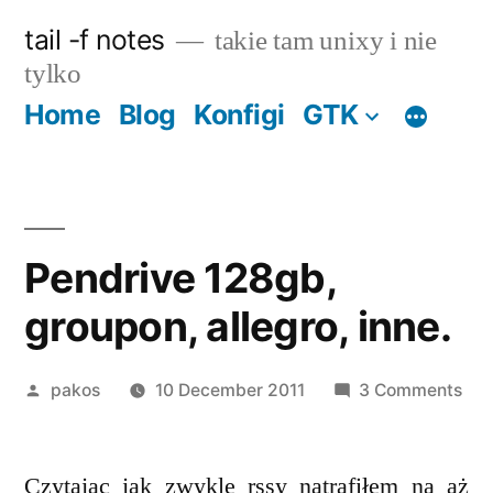
Skip
tail -f notes
takie tam unixy i nie
to
tylko
content
Home
Blog
Konfigi
GTK
Pendrive 128gb,
groupon, allegro, inne.
Posted
on
pakos
10 December 2011
3 Comments
by
Pen
128
Czytając jak zwykle rssy natrafiłem na aż
gro