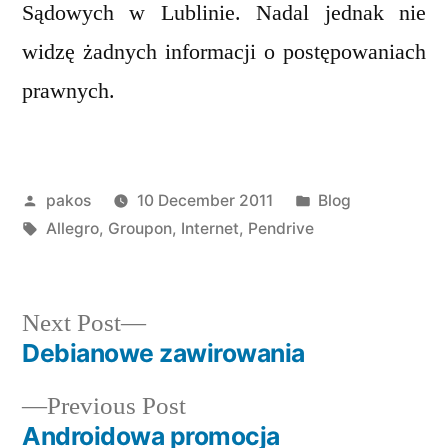
Sądowych w Lublinie. Nadal jednak nie
widzę żadnych informacji o postępowaniach
prawnych.
Posted
Posted
pakos
10 December 2011
Blog
by
Tags:
in
Allegro
,
Groupon
,
Internet
,
Pendrive
Next
Next Post
post:
Debianowe zawirowania
Post
Previous
Previous Post
navigation
post:
Androidowa promocja