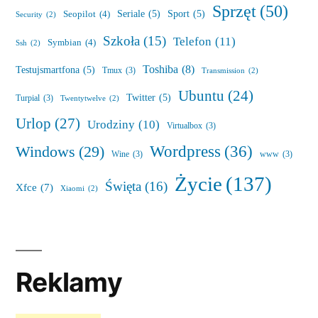
Sprzęt
(50)
Seriale
(5)
Sport
(5)
Seopilot
(4)
Security
(2)
Szkoła
(15)
Telefon
(11)
Symbian
(4)
Ssh
(2)
Toshiba
(8)
Testujsmartfona
(5)
Tmux
(3)
Transmission
(2)
Ubuntu
(24)
Twitter
(5)
Turpial
(3)
Twentytwelve
(2)
Urlop
(27)
Urodziny
(10)
Virtualbox
(3)
Wordpress
(36)
Windows
(29)
Wine
(3)
www
(3)
Życie
(137)
Święta
(16)
Xfce
(7)
Xiaomi
(2)
Reklamy