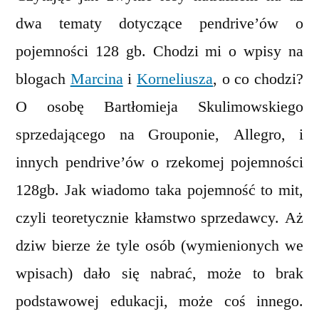
alle
dwa tematy dotyczące pendrive’ów o
inne
pojemności 128 gb. Chodzi mi o wpisy na
blogach
Marcina
i
Korneliusza
, o co chodzi?
O osobę Bartłomieja Skulimowskiego
sprzedającego na Grouponie, Allegro, i
innych pendrive’ów o rzekomej pojemności
128gb. Jak wiadomo taka pojemność to mit,
czyli teoretycznie kłamstwo sprzedawcy. Aż
dziw bierze że tyle osób (wymienionych we
wpisach) dało się nabrać, może to brak
podstawowej edukacji, może coś innego.