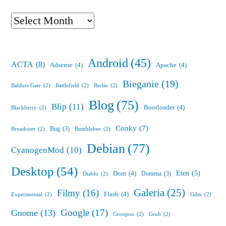
Archives
Android
(45)
ACTA
(8)
Adsense
(4)
Apache
(4)
Bieganie
(19)
Baldurs Gate
(2)
Battlefield
(2)
Berlin
(2)
Blog
(75)
Blip
(11)
Bootloader
(4)
Blackberry
(2)
Conky
(7)
Bug
(3)
Broadcom
(2)
Bumblebee
(2)
Debian
(77)
CyanogenMod
(10)
Desktop
(54)
Eten
(5)
Dom
(4)
Domena
(3)
Diablo
(2)
Galeria
(25)
Filmy
(16)
Flash
(4)
Experimental
(2)
Gdm
(2)
Google
(17)
Gnome
(13)
Groupon
(2)
Grub
(2)