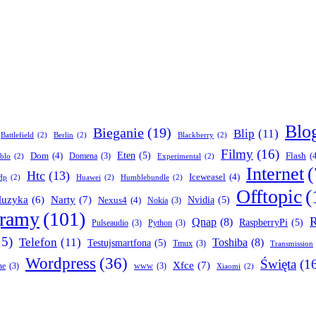
Blo
Bieganie
(19)
Blip
(11)
Battlefield
(2)
Berlin
(2)
Blackberry
(2)
Filmy
(16)
Dom
(4)
Eten
(5)
Flash
(
Domena
(3)
blo
(2)
Experimental
(2)
Internet
(
Htc
(13)
Iceweasel
(4)
Hp
(2)
Huawei
(2)
Humblebundle
(2)
Offtopic
(
Narty
(7)
uzyka
(6)
Nexus4
(4)
Nvidia
(5)
Nokia
(3)
gramy
(101)
R
Qnap
(8)
RaspberryPi
(5)
Pulseaudio
(3)
Python
(3)
15)
Telefon
(11)
Toshiba
(8)
Testujsmartfona
(5)
Tmux
(3)
Transmission
Wordpress
(36)
Święta
(1
Xfce
(7)
ne
(3)
www
(3)
Xiaomi
(2)