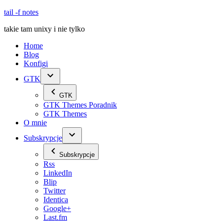
Skip
tail -f notes
to
takie tam unixy i nie tylko
content
Home
Blog
Konfigi
GTK
GTK
GTK Themes Poradnik
GTK Themes
O mnie
Subskrypcje
Subskrypcje
Rss
LinkedIn
Blip
Twitter
Identica
Google+
Last.fm