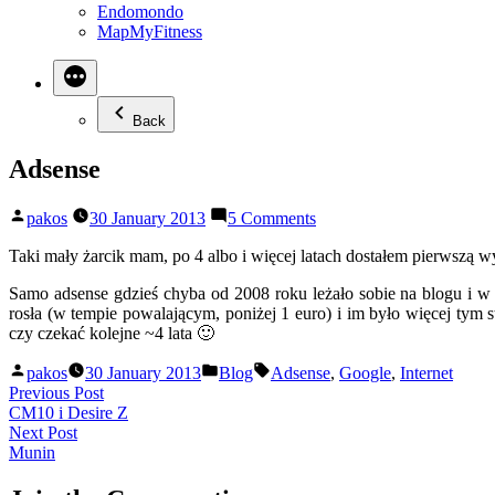
Endomondo
MapMyFitness
Back
Adsense
Posted
on
pakos
30 January 2013
5 Comments
by
Adsense
Taki mały żarcik mam, po 4 albo i więcej latach dostałem pierwszą w
Samo adsense gdzieś chyba od 2008 roku leżało sobie na blogu i w
rosła (w tempie powalającym, poniżej 1 euro) i im było więcej tym 
czy czekać kolejne ~4 lata 🙂
Posted
Posted
Tags:
pakos
30 January 2013
Blog
Adsense
,
Google
,
Internet
by
in
Post
Previous
Previous Post
post:
CM10 i Desire Z
navigation
Next
Next Post
post:
Munin