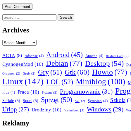
Search
for:
Archives
Archives
Android
(45)
ACTA
(8)
Adsense
(4)
Apache
(4)
Baldurs Gate
(2)
Debian
(77)
Desktop
(54)
CyanogenMod
(10)
Dia
Howto
(77)
Gry
(51)
Gtk
(60)
Groupon
(2)
Grub
(2)
Linux
(147)
Miniblog
(100)
LOL
(52)
M
Pro
Programowanie
(31)
Praca
(10)
Plus
(4)
Prezent
(2)
Sprzęt
(50)
Szkoła
(
Seriale
(5)
Sport
(5)
Symbian
(4)
Ssh
(2)
Urlop
(27)
Windows
(29)
Urodziny
(10)
Virtualbox
(3)
Wi
Reklamy