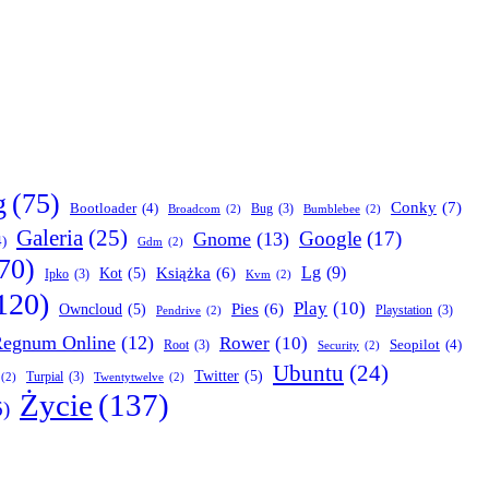
g
(75)
Conky
(7)
Bootloader
(4)
Bug
(3)
Broadcom
(2)
Bumblebee
(2)
Galeria
(25)
Google
(17)
Gnome
(13)
4)
Gdm
(2)
70)
Lg
(9)
Książka
(6)
Kot
(5)
Ipko
(3)
Kvm
(2)
120)
Play
(10)
Pies
(6)
Owncloud
(5)
Playstation
(3)
Pendrive
(2)
egnum Online
(12)
Rower
(10)
Seopilot
(4)
Root
(3)
Security
(2)
Ubuntu
(24)
Twitter
(5)
Turpial
(3)
(2)
Twentytwelve
(2)
Życie
(137)
6)