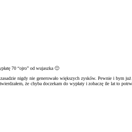
ypłatę 70 “ojro” od wujaszka 🙂
 zasadzie nigdy nie generowało większych zysków. Pewnie i bym już d
stwierdzałem, że chyba doczekam do wypłaty i zobaczę ile lat to potr