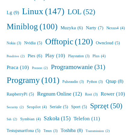
Linux
(147)
LOL
(52)
Lg
(9)
Miniblog
(100)
Muzyka
(6)
Narty
(7)
Nexus4
(4)
Offtopic
(120)
Nvidia
(5)
Owncloud
(5)
Nokia
(3)
Play
(10)
Pies
(6)
Plus
(4)
Playstation
(3)
Pendrive
(2)
Programowanie
(31)
Praca
(10)
Prezent
(2)
Programy
(101)
Qnap
(8)
Pulseaudio
(3)
Python
(3)
Regnum Online
(12)
Rower
(10)
RaspberryPi
(5)
Root
(3)
Sprzęt
(50)
Seriale
(5)
Sport
(5)
Seopilot
(4)
Security
(2)
Szkoła
(15)
Telefon
(11)
Symbian
(4)
Ssh
(2)
Toshiba
(8)
Testujsmartfona
(5)
Tmux
(3)
Transmission
(2)