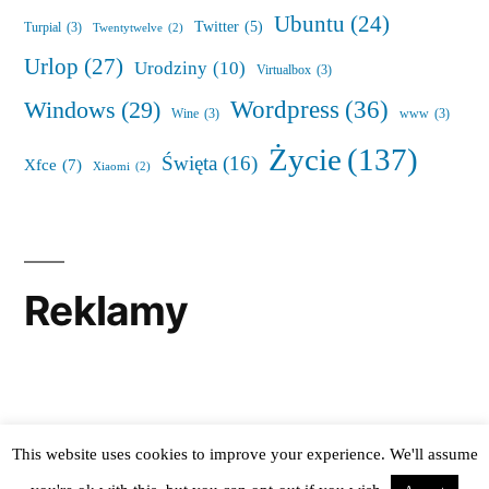
Ubuntu
(24)
Twitter
(5)
Turpial
(3)
Twentytwelve
(2)
Urlop
(27)
Urodziny
(10)
Virtualbox
(3)
Wordpress
(36)
Windows
(29)
Wine
(3)
www
(3)
Życie
(137)
Święta
(16)
Xfce
(7)
Xiaomi
(2)
Reklamy
This website uses cookies to improve your experience. We'll assume
tail -f notes
,
Proudly powered by WordPress.