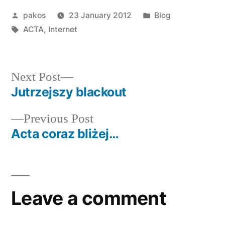
Posted
Posted
pakos
23 January 2012
Blog
by
Tags:
in
ACTA
,
Internet
Next
Next Post
post:
Jutrzejszy blackout
Post
Previous
Previous Post
navigation
post:
Acta coraz bliżej…
Leave a comment