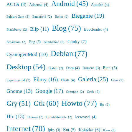
Android
(45)
ACTA
(8)
Adsense
(4)
Apache
(4)
Bieganie
(19)
Baldurs Gate
(2)
Battlefield
(2)
Berlin
(2)
Blog
(75)
Blip
(11)
Bootloader
(4)
Blackberry
(2)
Conky
(7)
Bug
(3)
Broadcom
(2)
Bumblebee
(2)
Debian
(77)
CyanogenMod
(10)
Desktop
(54)
Eten
(5)
Dom
(4)
Domena
(3)
Diablo
(2)
Galeria
(25)
Filmy
(16)
Flash
(4)
Experimental
(2)
Gdm
(2)
Google
(17)
Gnome
(13)
Groupon
(2)
Grub
(2)
Howto
(77)
Gry
(51)
Gtk
(60)
Hp
(2)
Htc
(13)
Iceweasel
(4)
Huawei
(2)
Humblebundle
(2)
Internet
(70)
Książka
(6)
Kot
(5)
Ipko
(3)
Kvm
(2)