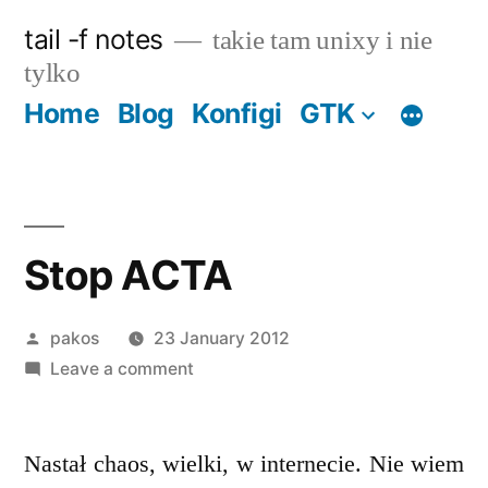
Skip
tail -f notes
takie tam unixy i nie
to
tylko
content
Home
Blog
Konfigi
GTK
Stop ACTA
Posted
pakos
23 January 2012
by
on
Leave a comment
Stop
ACTA
Nastał chaos, wielki, w internecie. Nie wiem