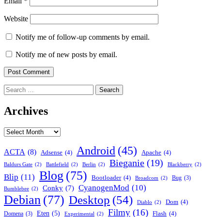
Email
*
Website
Notify me of follow-up comments by email.
Notify me of new posts by email.
Search
for:
Archives
Archives
Android
(45)
ACTA
(8)
Adsense
(4)
Apache
(4)
Bieganie
(19)
Baldurs Gate
(2)
Battlefield
(2)
Berlin
(2)
Blackberry
(2)
Blog
(75)
Blip
(11)
Bootloader
(4)
Bug
(3)
Broadcom
(2)
CyanogenMod
(10)
Conky
(7)
Bumblebee
(2)
Debian
(77)
Desktop
(54)
Dom
(4)
Diablo
(2)
Filmy
(16)
Eten
(5)
Flash
(4)
Domena
(3)
Experimental
(2)