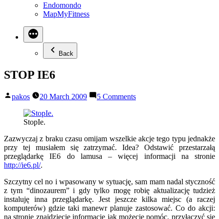
Endomondo
MapMyFitness
Back
STOP IE6
Posted
on
pakos
20 March 2009
5 Comments
by
STOP
IE6
StopIe.
Zazwyczaj z braku czasu omijam wszelkie akcje tego typu jednakże
przy tej musiałem się zatrzymać. Idea? Odstawić przestarzałą
przeglądarkę IE6 do lamusa – więcej informacji na stronie
http://ie6.pl/
.
Szczytny cel no i wpasowany w sytuację, sam mam nadal styczność
z tym “dinozaurem” i gdy tylko mogę robię aktualizację tudzież
instaluję inna przeglądarkę. Jest jeszcze kilka miejsc (a raczej
komputerów) gdzie taki manewr planuje zastosować. Co do akcji:
na stronie znajdziecie informacje jak możecie pomóc, przyłączyć się