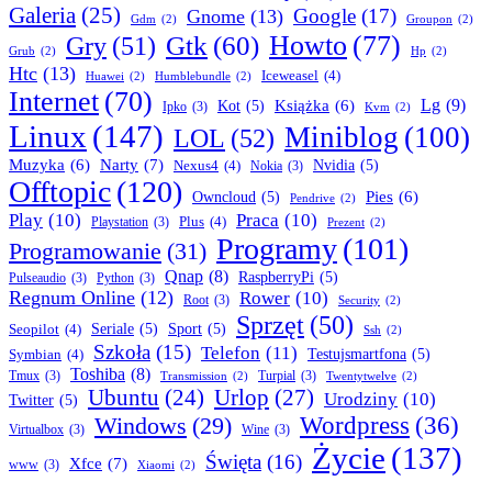
Galeria
(25)
Google
(17)
Gnome
(13)
Gdm
(2)
Groupon
(2)
Howto
(77)
Gry
(51)
Gtk
(60)
Grub
(2)
Hp
(2)
Htc
(13)
Iceweasel
(4)
Huawei
(2)
Humblebundle
(2)
Internet
(70)
Lg
(9)
Książka
(6)
Kot
(5)
Ipko
(3)
Kvm
(2)
Linux
(147)
Miniblog
(100)
LOL
(52)
Narty
(7)
Muzyka
(6)
Nexus4
(4)
Nvidia
(5)
Nokia
(3)
Offtopic
(120)
Pies
(6)
Owncloud
(5)
Pendrive
(2)
Play
(10)
Praca
(10)
Plus
(4)
Playstation
(3)
Prezent
(2)
Programy
(101)
Programowanie
(31)
Qnap
(8)
RaspberryPi
(5)
Pulseaudio
(3)
Python
(3)
Regnum Online
(12)
Rower
(10)
Root
(3)
Security
(2)
Sprzęt
(50)
Seopilot
(4)
Seriale
(5)
Sport
(5)
Ssh
(2)
Szkoła
(15)
Telefon
(11)
Symbian
(4)
Testujsmartfona
(5)
Toshiba
(8)
Tmux
(3)
Turpial
(3)
Transmission
(2)
Twentytwelve
(2)
Ubuntu
(24)
Urlop
(27)
Urodziny
(10)
Twitter
(5)
Wordpress
(36)
Windows
(29)
Virtualbox
(3)
Wine
(3)
Życie
(137)
Święta
(16)
Xfce
(7)
www
(3)
Xiaomi
(2)