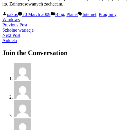
itp. Zainteresowanych zachęcam.
Posted
Posted
Tags:
pakos
20 March 2009
Blog
,
Planet
Internet
,
Programy
,
by
in
Windows
Post
Previous
Previous Post
post:
Szkolne wariacje
navigation
Next
Next Post
post:
Ankieta
Join the Conversation