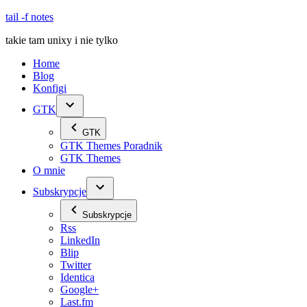
Skip
tail -f notes
to
takie tam unixy i nie tylko
content
Home
Blog
Konfigi
GTK
GTK
GTK Themes Poradnik
GTK Themes
O mnie
Subskrypcje
Subskrypcje
Rss
LinkedIn
Blip
Twitter
Identica
Google+
Last.fm