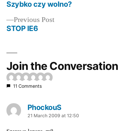
post:
Szybko czy wolno?
Post
Previous
Previous Post
navigation
post:
STOP IE6
Join the Conversation
11 Comments
PhockouS
says:
21 March 2009 at 12:50