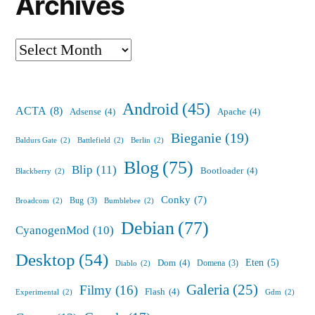
Archives
Archives
Android
(45)
ACTA
(8)
Adsense
(4)
Apache
(4)
Bieganie
(19)
Baldurs Gate
(2)
Battlefield
(2)
Berlin
(2)
Blog
(75)
Blip
(11)
Bootloader
(4)
Blackberry
(2)
Conky
(7)
Bug
(3)
Broadcom
(2)
Bumblebee
(2)
Debian
(77)
CyanogenMod
(10)
Desktop
(54)
Eten
(5)
Dom
(4)
Domena
(3)
Diablo
(2)
Galeria
(25)
Filmy
(16)
Flash
(4)
Experimental
(2)
Gdm
(2)