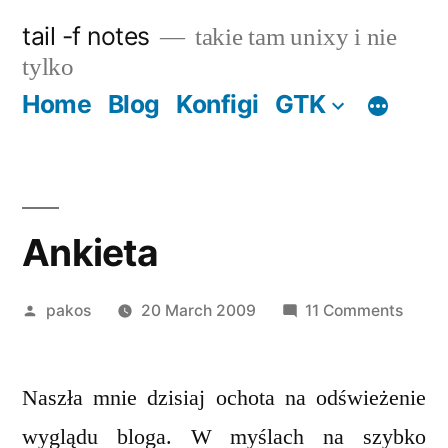
Skip
tail -f notes
takie tam unixy i nie
to
tylko
content
Home
Blog
Konfigi
GTK
Ankieta
Posted
on
pakos
20 March 2009
11 Comments
by
Ankie
Naszła mnie dzisiaj ochota na odświeżenie
wyglądu bloga. W myślach na szybko