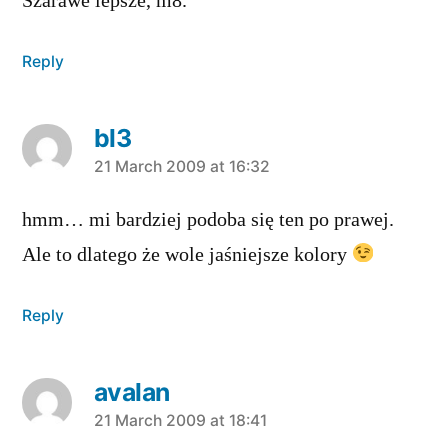
Szarawe lepsze, m8.
Reply
bl3
says:
21 March 2009 at 16:32
hmm… mi bardziej podoba się ten po prawej.
Ale to dlatego że wole jaśniejsze kolory
Reply
avalan
says:
21 March 2009 at 18:41