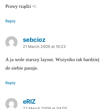
Prawy rządzi <:
Reply
sebcioz
says:
21 March 2009 at 19:23
A ja wole starszy layout. Wszystko tak bardziej
do siebie pasuje.
Reply
eRIZ
22 March 2009 at 04:05