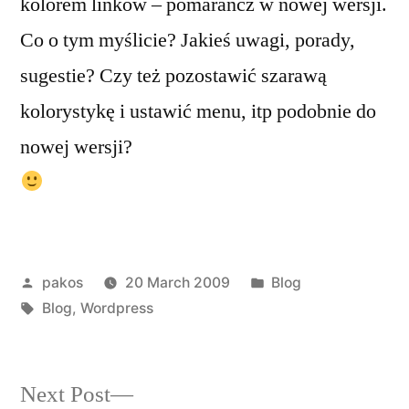
kolorem linków – pomarańcz w nowej wersji.
Co o tym myślicie? Jakieś uwagi, porady,
sugestie? Czy też pozostawić szarawą
kolorystykę i ustawić menu, itp podobnie do
nowej wersji?
Posted
Posted
pakos
20 March 2009
Blog
by
Tags:
in
Blog
,
Wordpress
Next
Next Post