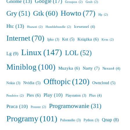
Google
(17)
Gnome
(13)
Groupon
(2)
Grub
(2)
Howto
(77)
Gry
(51)
Gtk
(60)
Hp
(2)
Htc
(13)
Iceweasel
(4)
Huawei
(2)
Humblebundle
(2)
Internet
(70)
Książka
(6)
Kot
(5)
Ipko
(3)
Kvm
(2)
Linux
(147)
LOL
(52)
Lg
(9)
Miniblog
(100)
Muzyka
(6)
Narty
(7)
Nexus4
(4)
Offtopic
(120)
Nvidia
(5)
Owncloud
(5)
Nokia
(3)
Play
(10)
Pies
(6)
Plus
(4)
Playstation
(3)
Pendrive
(2)
Programowanie
(31)
Praca
(10)
Prezent
(2)
Programy
(101)
Qnap
(8)
Pulseaudio
(3)
Python
(3)