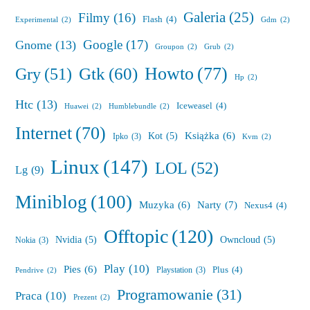
Galeria
(25)
Filmy
(16)
Flash
(4)
Experimental
(2)
Gdm
(2)
Google
(17)
Gnome
(13)
Groupon
(2)
Grub
(2)
Howto
(77)
Gry
(51)
Gtk
(60)
Hp
(2)
Htc
(13)
Iceweasel
(4)
Huawei
(2)
Humblebundle
(2)
Internet
(70)
Książka
(6)
Kot
(5)
Ipko
(3)
Kvm
(2)
Linux
(147)
LOL
(52)
Lg
(9)
Miniblog
(100)
Muzyka
(6)
Narty
(7)
Nexus4
(4)
Offtopic
(120)
Nvidia
(5)
Owncloud
(5)
Nokia
(3)
Play
(10)
Pies
(6)
Plus
(4)
Playstation
(3)
Pendrive
(2)
Programowanie
(31)
Praca
(10)
Prezent
(2)