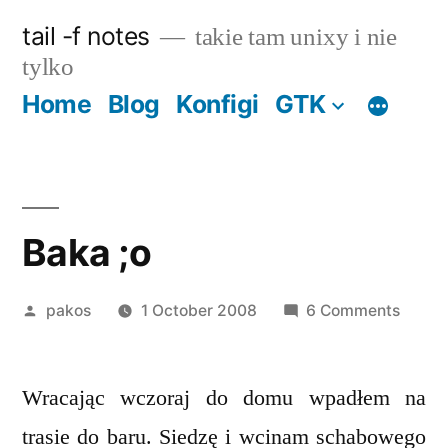
Skip
tail -f notes
takie tam unixy i nie
to
tylko
content
Home
Blog
Konfigi
GTK
Baka ;o
Posted
on
pakos
1 October 2008
6 Comments
by
Baka
;o
Wracając wczoraj do domu wpadłem na
trasie do baru. Siedzę i wcinam schabowego