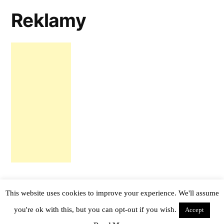
Reklamy
This website uses cookies to improve your experience. We'll assume
tail -f notes
,
Proudly powered by WordPress.
you're ok with this, but you can opt-out if you wish.
Accept