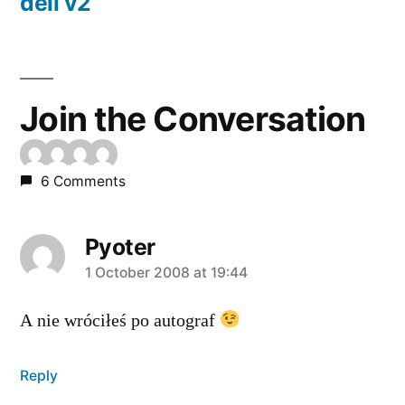
post:
dell v2
Join the Conversation
6 Comments
Pyoter
says:
1 October 2008 at 19:44
A nie wróciłeś po autograf
Reply