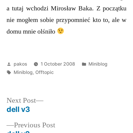
a tutaj wchodzi Mirosław Baka. Z początku
nie mogłem sobie przypomnieć kto to, ale w
domu mnie olśniło
Posted
Posted
pakos
1 October 2008
Miniblog
by
Tags:
in
Miniblog
,
Offtopic
Next
Next Post
post:
dell v3
Post
Previous
Previous Post
navigation