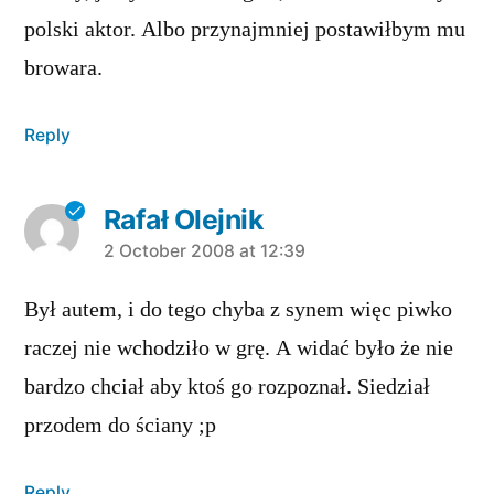
polski aktor. Albo przynajmniej postawiłbym mu
browara.
Reply
Rafał Olejnik
says:
2 October 2008 at 12:39
Był autem, i do tego chyba z synem więc piwko
raczej nie wchodziło w grę. A widać było że nie
bardzo chciał aby ktoś go rozpoznał. Siedział
przodem do ściany ;p
Reply