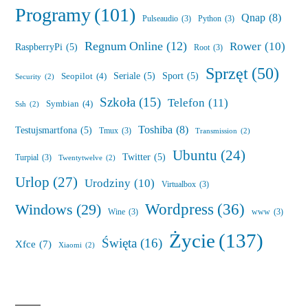
Programy
(101)
Qnap
(8)
Pulseaudio
(3)
Python
(3)
Regnum Online
(12)
Rower
(10)
RaspberryPi
(5)
Root
(3)
Sprzęt
(50)
Seriale
(5)
Sport
(5)
Seopilot
(4)
Security
(2)
Szkoła
(15)
Telefon
(11)
Symbian
(4)
Ssh
(2)
Toshiba
(8)
Testujsmartfona
(5)
Tmux
(3)
Transmission
(2)
Ubuntu
(24)
Twitter
(5)
Turpial
(3)
Twentytwelve
(2)
Urlop
(27)
Urodziny
(10)
Virtualbox
(3)
Wordpress
(36)
Windows
(29)
Wine
(3)
www
(3)
Życie
(137)
Święta
(16)
Xfce
(7)
Xiaomi
(2)