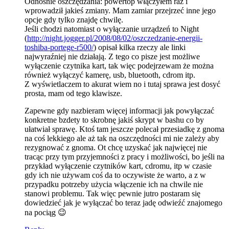
Odnosnie oszczędzania: powertop włączyłem raz i
wprowadził jakieś zmiany. Mam zamiar przejrzeć inne jego
opcje gdy tylko znajdę chwilę.
Jeśli chodzi natomiast o wyłączanie urządzeń to Night
(
http://night.jogger.pl/2008/08/02/oszczedzanie-energii-
toshiba-portege-r500/
) opisał kilka rzeczy ale linki
najwyraźniej nie działają. Z tego co pisze jest możliwe
wyłączenie czytnika kart, tak więc podejrzewam że można
również wyłączyć kamerę, usb, bluetooth, cdrom itp.
Z wyświetlaczem to akurat wiem no i tutaj sprawa jest dosyć
prosta, mam od tego klawisze.
Zapewne gdy nazbieram więcej informacji jak powyłączać
konkretne bzdety to skrobnę jakiś skrypt w bashu co by
ułatwiał sprawę. Ktoś tam jeszcze polecał przesiadkę z gnoma
na coś lekkiego ale aż tak na oszczędności mi nie zależy aby
rezygnować z gnoma. Ot chcę uzyskać jak najwięcej nie
tracąc przy tym przyjemności z pracy i możliwości, bo jeśli na
przykład wyłączenie czytników kart, cdromu, itp w czasie
gdy ich nie używam coś da to oczywiste że warto, a z w
przypadku potrzeby użycia włączenie ich na chwile nie
stanowi problemu. Tak więc pewnie jutro postaram się
dowiedzieć jak je wyłączać bo teraz jadę odwieźć znajomego
na pociąg 😉