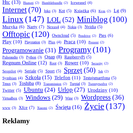
Htc
(13)
Iceweasel
(4)
Huawei
(2)
Humblebundle
(2)
Internet
(70)
Lg
(9)
Książka
(6)
Kot
(5)
Ipko
(3)
Kvm
(2)
Linux
(147)
Miniblog
(100)
LOL
(52)
Narty
(7)
Muzyka
(6)
Nexus4
(4)
Nvidia
(5)
Nokia
(3)
Offtopic
(120)
Pies
(6)
Owncloud
(5)
Pendrive
(2)
Play
(10)
Praca
(10)
Plus
(4)
Playstation
(3)
Prezent
(2)
Programy
(101)
Programowanie
(31)
Qnap
(8)
RaspberryPi
(5)
Pulseaudio
(3)
Python
(3)
Regnum Online
(12)
Rower
(10)
Root
(3)
Security
(2)
Sprzęt
(50)
Seopilot
(4)
Seriale
(5)
Sport
(5)
Ssh
(2)
Szkoła
(15)
Telefon
(11)
Symbian
(4)
Testujsmartfona
(5)
Toshiba
(8)
Tmux
(3)
Turpial
(3)
Transmission
(2)
Twentytwelve
(2)
Ubuntu
(24)
Urlop
(27)
Urodziny
(10)
Twitter
(5)
Wordpress
(36)
Windows
(29)
Virtualbox
(3)
Wine
(3)
Życie
(137)
Święta
(16)
Xfce
(7)
www
(3)
Xiaomi
(2)
Reklamy