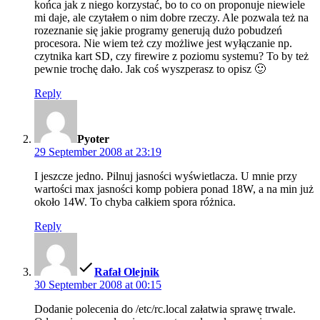
końca jak z niego korzystać, bo to co on proponuje niewiele
mi daje, ale czytałem o nim dobre rzeczy. Ale pozwala też na
rozeznanie się jakie programy generują dużo pobudzeń
procesora. Nie wiem też czy możliwe jest wyłączanie np.
czytnika kart SD, czy firewire z poziomu systemu? To by też
pewnie trochę dało. Jak coś wyszperasz to opisz 🙂
Reply
says:
Pyoter
29 September 2008 at 23:19
I jeszcze jedno. Pilnuj jasności wyświetlacza. U mnie przy
wartości max jasności komp pobiera ponad 18W, a na min już
około 14W. To chyba całkiem spora różnica.
Reply
says:
Rafał Olejnik
30 September 2008 at 00:15
Dodanie polecenia do /etc/rc.local załatwia sprawę trwale.