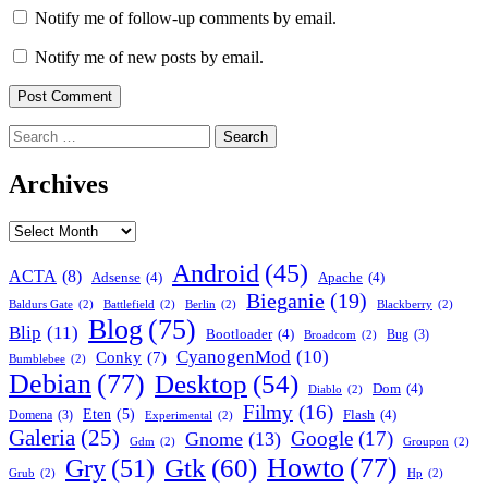
Notify me of follow-up comments by email.
Notify me of new posts by email.
Search
for:
Archives
Archives
Android
(45)
ACTA
(8)
Adsense
(4)
Apache
(4)
Bieganie
(19)
Baldurs Gate
(2)
Battlefield
(2)
Berlin
(2)
Blackberry
(2)
Blog
(75)
Blip
(11)
Bootloader
(4)
Bug
(3)
Broadcom
(2)
CyanogenMod
(10)
Conky
(7)
Bumblebee
(2)
Debian
(77)
Desktop
(54)
Dom
(4)
Diablo
(2)
Filmy
(16)
Eten
(5)
Flash
(4)
Domena
(3)
Experimental
(2)
Galeria
(25)
Google
(17)
Gnome
(13)
Gdm
(2)
Groupon
(2)
Howto
(77)
Gry
(51)
Gtk
(60)
Grub
(2)
Hp
(2)