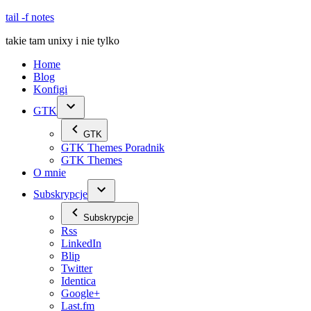
Skip
tail -f notes
to
takie tam unixy i nie tylko
content
Home
Blog
Konfigi
GTK
GTK
GTK Themes Poradnik
GTK Themes
O mnie
Subskrypcje
Subskrypcje
Rss
LinkedIn
Blip
Twitter
Identica
Google+
Last.fm