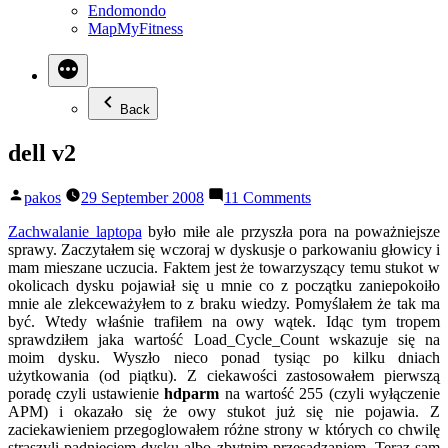
Endomondo
MapMyFitness
Back
dell v2
Posted
on
pakos
29 September 2008
11 Comments
by
dell
v2
Zachwalanie laptopa
było miłe ale przyszła pora na poważniejsze
sprawy. Zaczytałem się wczoraj w dyskusje o parkowaniu głowicy i
mam mieszane uczucia. Faktem jest że towarzyszący temu stukot w
okolicach dysku pojawiał się u mnie co z początku zaniepokoiło
mnie ale zlekceważyłem to z braku wiedzy. Pomyślałem że tak ma
być. Wtedy właśnie trafiłem na owy wątek. Idąc tym tropem
sprawdziłem jaka wartość Load_Cycle_Count wskazuje się na
moim dysku. Wyszło nieco ponad tysiąc po kilku dniach
użytkowania (od piątku). Z ciekawości zastosowałem pierwszą
poradę czyli ustawienie
hdparm
na wartość 255 (czyli wyłączenie
APM) i okazało się że owy stukot już się nie pojawia. Z
zaciekawieniem przegoglowałem różne strony w których co chwilę
straszyli padnięciem dysku albo zbytnim przesadzaniem. Teraz sam