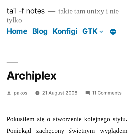
Skip
tail -f notes
takie tam unixy i nie
to
tylko
content
Home
Blog
Konfigi
GTK
Archiplex
Posted
on
pakos
21 August 2008
11 Comments
by
Archi
Pokusiłem się o stworzenie kolejnego stylu.
Poniekąd zachęcony świetnym wyglądem