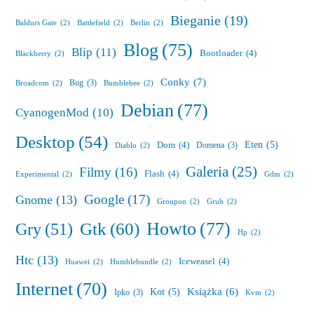
Bieganie
(19)
Baldurs Gate
(2)
Battlefield
(2)
Berlin
(2)
Blog
(75)
Blip
(11)
Bootloader
(4)
Blackberry
(2)
Conky
(7)
Bug
(3)
Broadcom
(2)
Bumblebee
(2)
Debian
(77)
CyanogenMod
(10)
Desktop
(54)
Eten
(5)
Dom
(4)
Domena
(3)
Diablo
(2)
Galeria
(25)
Filmy
(16)
Flash
(4)
Experimental
(2)
Gdm
(2)
Google
(17)
Gnome
(13)
Groupon
(2)
Grub
(2)
Howto
(77)
Gry
(51)
Gtk
(60)
Hp
(2)
Htc
(13)
Iceweasel
(4)
Huawei
(2)
Humblebundle
(2)
Internet
(70)
Książka
(6)
Kot
(5)
Ipko
(3)
Kvm
(2)