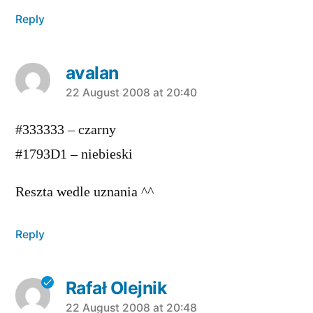
Reply
avalan
says:
22 August 2008 at 20:40
#333333 – czarny
#1793D1 – niebieski
Reszta wedle uznania ^^
Reply
Rafał Olejnik
says:
22 August 2008 at 20:48