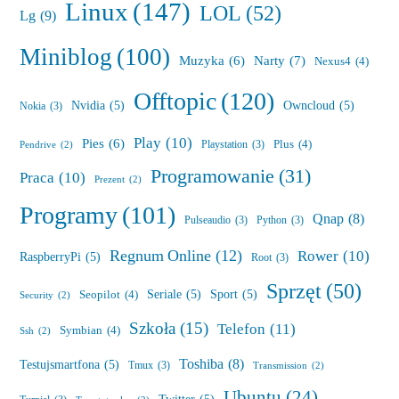
Linux
(147)
LOL
(52)
Lg
(9)
Miniblog
(100)
Muzyka
(6)
Narty
(7)
Nexus4
(4)
Offtopic
(120)
Nvidia
(5)
Owncloud
(5)
Nokia
(3)
Play
(10)
Pies
(6)
Plus
(4)
Playstation
(3)
Pendrive
(2)
Programowanie
(31)
Praca
(10)
Prezent
(2)
Programy
(101)
Qnap
(8)
Pulseaudio
(3)
Python
(3)
Regnum Online
(12)
Rower
(10)
RaspberryPi
(5)
Root
(3)
Sprzęt
(50)
Seriale
(5)
Sport
(5)
Seopilot
(4)
Security
(2)
Szkoła
(15)
Telefon
(11)
Symbian
(4)
Ssh
(2)
Toshiba
(8)
Testujsmartfona
(5)
Tmux
(3)
Transmission
(2)
Ubuntu
(24)