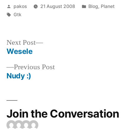
Posted
Posted
pakos
21 August 2008
Blog
,
Planet
by
Tags:
in
Gtk
Next
Next Post
post:
Wesele
Post
Previous
Previous Post
navigation
post:
Nudy :)
Join the Conversation