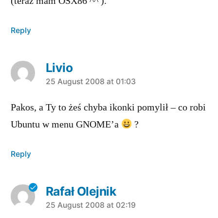
(teraz mam OSX86 ^^ ).
Reply
Livio
says:
25 August 2008 at 01:03
Pakos, a Ty to żeś chyba ikonki pomylił – co robi
Ubuntu w menu GNOME’a
?
Reply
Rafał Olejnik
says:
25 August 2008 at 02:19