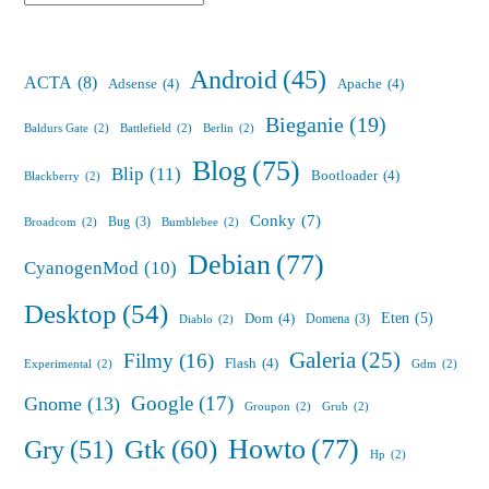
Android
(45)
ACTA
(8)
Adsense
(4)
Apache
(4)
Bieganie
(19)
Baldurs Gate
(2)
Battlefield
(2)
Berlin
(2)
Blog
(75)
Blip
(11)
Bootloader
(4)
Blackberry
(2)
Conky
(7)
Bug
(3)
Broadcom
(2)
Bumblebee
(2)
Debian
(77)
CyanogenMod
(10)
Desktop
(54)
Eten
(5)
Dom
(4)
Domena
(3)
Diablo
(2)
Galeria
(25)
Filmy
(16)
Flash
(4)
Experimental
(2)
Gdm
(2)
Google
(17)
Gnome
(13)
Groupon
(2)
Grub
(2)
Howto
(77)
Gry
(51)
Gtk
(60)
Hp
(2)