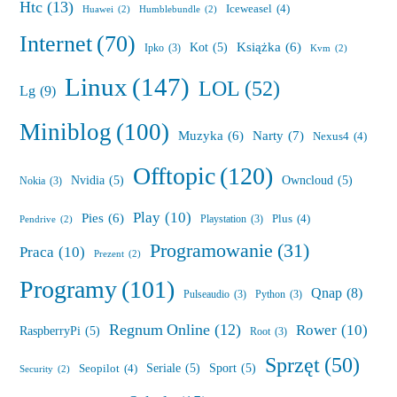
Htc
(13)
Iceweasel
(4)
Huawei
(2)
Humblebundle
(2)
Internet
(70)
Książka
(6)
Kot
(5)
Ipko
(3)
Kvm
(2)
Linux
(147)
LOL
(52)
Lg
(9)
Miniblog
(100)
Muzyka
(6)
Narty
(7)
Nexus4
(4)
Offtopic
(120)
Nvidia
(5)
Owncloud
(5)
Nokia
(3)
Play
(10)
Pies
(6)
Plus
(4)
Playstation
(3)
Pendrive
(2)
Programowanie
(31)
Praca
(10)
Prezent
(2)
Programy
(101)
Qnap
(8)
Pulseaudio
(3)
Python
(3)
Regnum Online
(12)
Rower
(10)
RaspberryPi
(5)
Root
(3)
Sprzęt
(50)
Seriale
(5)
Sport
(5)
Seopilot
(4)
Security
(2)