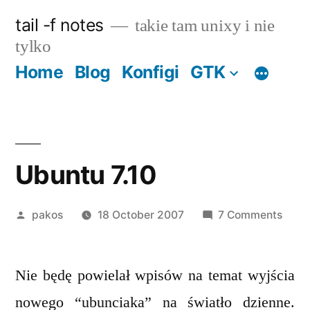
Skip
tail -f notes
takie tam unixy i nie
to
tylko
content
Home
Blog
Konfigi
GTK
Ubuntu 7.10
Posted
on
pakos
18 October 2007
7 Comments
by
Ubun
7.10
Nie będę powielał wpisów na temat wyjścia
nowego “ubunciaka” na światło dzienne.