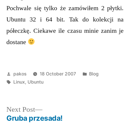
Pochwale się tylko że zamówiłem 2 płytki.
Ubuntu 32 i 64 bit. Tak do kolekcji na
półeczkę. Ciekawe ile czasu minie zanim je
dostane
Posted
Posted
pakos
18 October 2007
Blog
by
Tags:
in
Linux
,
Ubuntu
Next
Next Post
post:
Gruba przesada!
Post