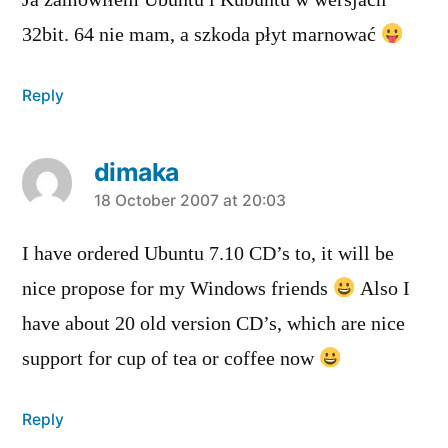
Ja zamówiłem Ubuntu i Kubuntu w wersjach
32bit. 64 nie mam, a szkoda płyt marnować
Reply
dimaka
says:
18 October 2007 at 20:03
I have ordered Ubuntu 7.10 CD’s to, it will be
nice propose for my Windows friends
Also I
have about 20 old version CD’s, which are nice
support for cup of tea or coffee now
Reply