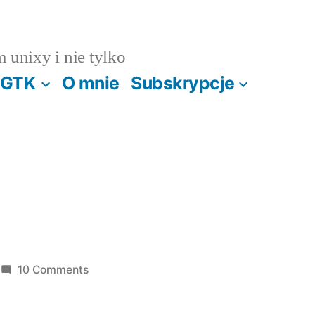
m unixy i nie tylko
GTK
O mnie
Subskrypcje
on
10 Comments
Sonda