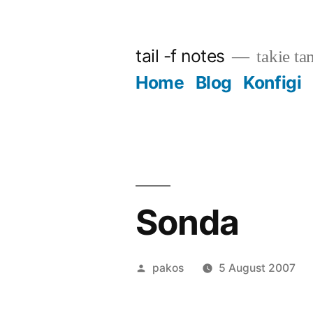
Skip
to
tail -f notes
takie ta
content
Home
Blog
Konfigi
Sonda
Posted
pakos
5 August 2007
by