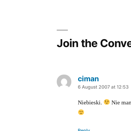
Post
navigation
Join the Conv
ciman
says:
6 August 2007 at 12:53
Niebieski.
Nie mam 
Reply