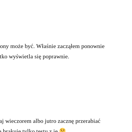
elony może być. Właśnie zacząłem ponownie
tko wyświetla się poprawnie.
j wieczorem albo jutro zacznę przerabiać
a brakuje tylko testu z ie