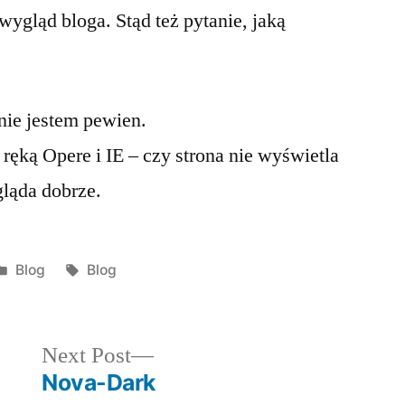
ygląd bloga. Stąd też pytanie, jaką
nie jestem pewien.
 ręką Opere i IE – czy strona nie wyświetla
gląda dobrze.
Posted
Tags:
Blog
Blog
in
Next
Next Post
post:
Nova-Dark