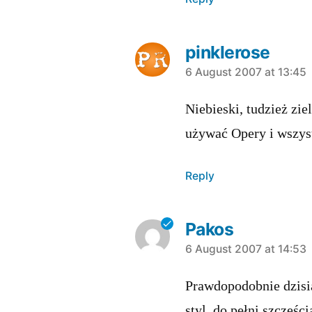
pinklerose
says:
6 August 2007 at 13:45
Niebieski, tudzież zi
używać Opery i wszys
Reply
Pakos
says:
6 August 2007 at 14:53
Prawdopodobnie dzisia
styl, do pełni szczęści