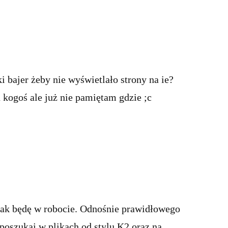
ki bajer żeby nie wyświetlało strony na ie?
 kogoś ale już nie pamiętam gdzie ;c
jak będę w robocie. Odnośnie prawidłowego
 poszukaj w plikach od stylu K2 oraz na