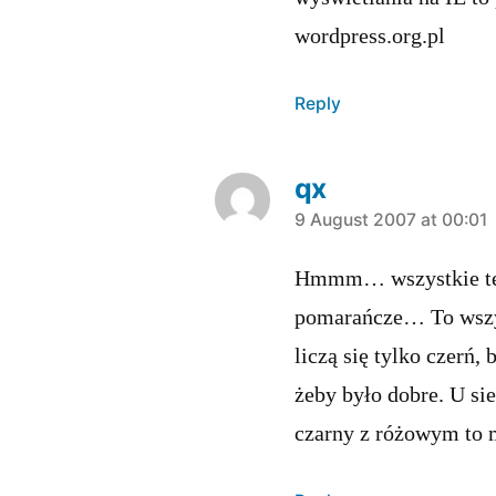
wordpress.org.pl
Reply
qx
says:
9 August 2007 at 00:01
Hmmm… wszystkie te b
pomarańcze… To wszyst
liczą się tylko czerń, 
żeby było dobre. U si
czarny z różowym to 