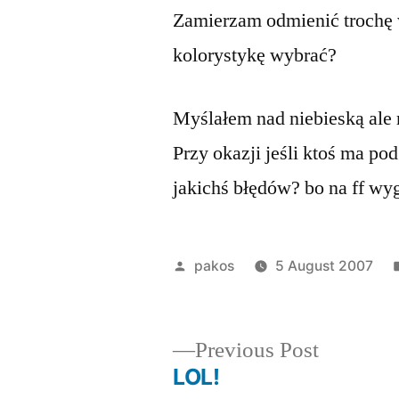
Zamierzam odmienić trochę w
kolorystykę wybrać?
Myślałem nad niebieską ale 
Przy okazji jeśli ktoś ma pod
jakichś błędów? bo na ff wy
Posted
pakos
5 August 2007
by
Previous
Previous Post
post:
LOL!