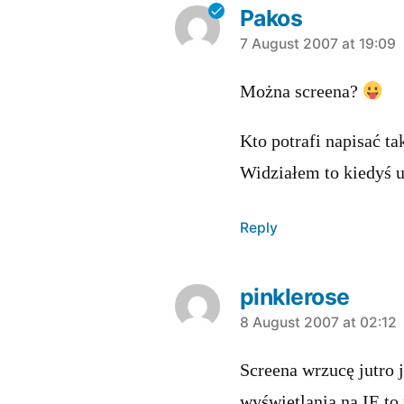
Pakos
says:
7 August 2007 at 19:09
Można screena?
Kto potrafi napisać ta
Widziałem to kiedyś u
Reply
pinklerose
says:
8 August 2007 at 02:12
Screena wrzucę jutro 
wyświetlania na IE to