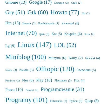
Google
(17)
Gnome
(13)
Groupon
(2)
Grub
(2)
Howto
(77)
Gry
(51)
Gtk
(60)
Hp
(2)
Htc
(13)
Iceweasel
(4)
Huawei
(2)
Humblebundle
(2)
Internet
(70)
Książka
(6)
Kot
(5)
Ipko
(3)
Kvm
(2)
Linux
(147)
LOL
(52)
Lg
(9)
Miniblog
(100)
Muzyka
(6)
Narty
(7)
Nexus4
(4)
Offtopic
(120)
Nvidia
(5)
Owncloud
(5)
Nokia
(3)
Play
(10)
Pies
(6)
Plus
(4)
Playstation
(3)
Pendrive
(2)
Programowanie
(31)
Praca
(10)
Prezent
(2)
Programy
(101)
Qnap
(8)
Pulseaudio
(3)
Python
(3)