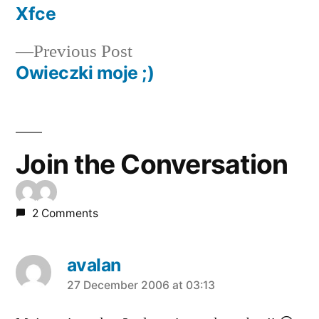
post:
Xfce
Post
Previous
Previous Post
navigation
post:
Owieczki moje ;)
Join the Conversation
2 Comments
avalan
says:
27 December 2006 at 03:13