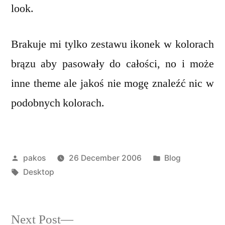
:)
look.
Brakuje mi tylko zestawu ikonek w kolorach
brązu aby pasowały do całości, no i może
inne theme ale jakoś nie mogę znaleźć nic w
podobnych kolorach.
Posted
Posted
pakos
26 December 2006
Blog
by
Tags:
in
Desktop
Next
Next Post