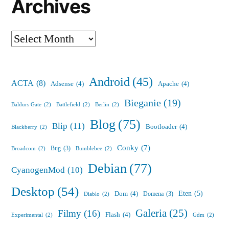
Archives
Archives
Android
(45)
ACTA
(8)
Adsense
(4)
Apache
(4)
Bieganie
(19)
Baldurs Gate
(2)
Battlefield
(2)
Berlin
(2)
Blog
(75)
Blip
(11)
Bootloader
(4)
Blackberry
(2)
Conky
(7)
Bug
(3)
Broadcom
(2)
Bumblebee
(2)
Debian
(77)
CyanogenMod
(10)
Desktop
(54)
Eten
(5)
Dom
(4)
Domena
(3)
Diablo
(2)
Galeria
(25)
Filmy
(16)
Flash
(4)
Experimental
(2)
Gdm
(2)