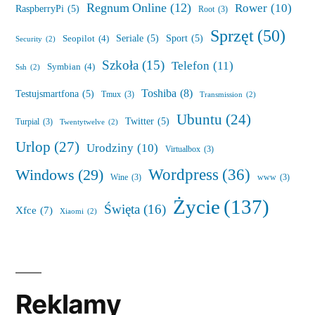
Regnum Online
(12)
Rower
(10)
RaspberryPi
(5)
Root
(3)
Sprzęt
(50)
Seriale
(5)
Sport
(5)
Seopilot
(4)
Security
(2)
Szkoła
(15)
Telefon
(11)
Symbian
(4)
Ssh
(2)
Toshiba
(8)
Testujsmartfona
(5)
Tmux
(3)
Transmission
(2)
Ubuntu
(24)
Twitter
(5)
Turpial
(3)
Twentytwelve
(2)
Urlop
(27)
Urodziny
(10)
Virtualbox
(3)
Wordpress
(36)
Windows
(29)
Wine
(3)
www
(3)
Życie
(137)
Święta
(16)
Xfce
(7)
Xiaomi
(2)
Reklamy