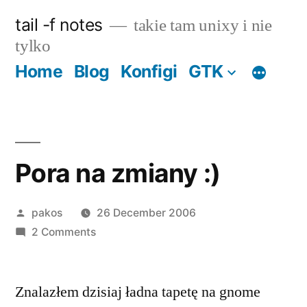
Skip
tail -f notes
takie tam unixy i nie
to
tylko
content
Home
Blog
Konfigi
GTK
Pora na zmiany :)
Posted
pakos
26 December 2006
by
on
2 Comments
Pora
na
Znalazłem dzisiaj ładna tapetę na gnome
zmiany