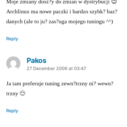
Moje zmiany dosz?y do zmian w dystrybucji 😉
Archlinux ma nowe paczki i bardzo szybk? baz?
danych (ale to ju? zas?uga mojego tuningu ^^)
Reply
Pakos
says:
27 December 2006 at 03:47
Ja tam preferuje tuning zewn?trzny ni? wewn?
trzny 🙂
Reply