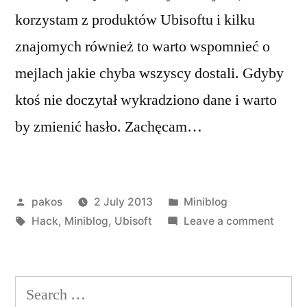
korzystam z produktów Ubisoftu i kilku
znajomych również to warto wspomnieć o
mejlach jakie chyba wszyscy dostali. Gdyby
ktoś nie doczytał wykradziono dane i warto
by zmienić hasło. Zachęcam…
Posted
Posted
pakos
2 July 2013
Miniblog
by
Tags:
in
on
Hack
,
Miniblog
,
Ubisoft
Leave a comment
Włama
do
Ubisof
Search