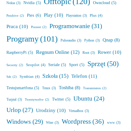
Offtopic
(120)
Nvidia
(5)
Owncloud
(5)
Nokia
(3)
Play
(10)
Pies
(6)
Plus
(4)
Playstation
(3)
Pendrive
(2)
Programowanie
(31)
Praca
(10)
Prezent
(2)
Programy
(101)
Qnap
(8)
Pulseaudio
(3)
Python
(3)
Regnum Online
(12)
Rower
(10)
RaspberryPi
(5)
Root
(3)
Sprzęt
(50)
Seriale
(5)
Sport
(5)
Seopilot
(4)
Security
(2)
Szkoła
(15)
Telefon
(11)
Symbian
(4)
Ssh
(2)
Toshiba
(8)
Testujsmartfona
(5)
Tmux
(3)
Transmission
(2)
Ubuntu
(24)
Twitter
(5)
Turpial
(3)
Twentytwelve
(2)
Urlop
(27)
Urodziny
(10)
Virtualbox
(3)
Wordpress
(36)
Windows
(29)
Wine
(3)
www
(3)