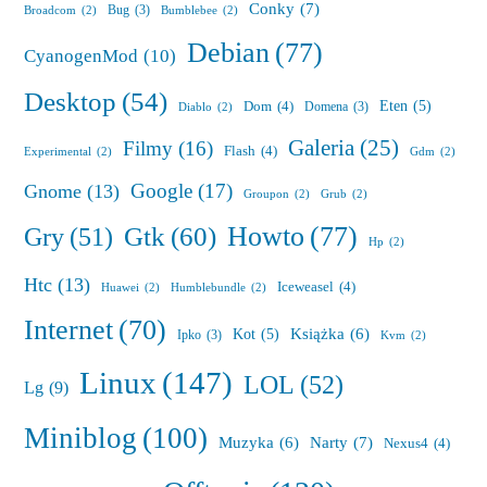
Conky
(7)
Bug
(3)
Broadcom
(2)
Bumblebee
(2)
Debian
(77)
CyanogenMod
(10)
Desktop
(54)
Eten
(5)
Dom
(4)
Domena
(3)
Diablo
(2)
Galeria
(25)
Filmy
(16)
Flash
(4)
Experimental
(2)
Gdm
(2)
Google
(17)
Gnome
(13)
Groupon
(2)
Grub
(2)
Howto
(77)
Gry
(51)
Gtk
(60)
Hp
(2)
Htc
(13)
Iceweasel
(4)
Huawei
(2)
Humblebundle
(2)
Internet
(70)
Książka
(6)
Kot
(5)
Ipko
(3)
Kvm
(2)
Linux
(147)
LOL
(52)
Lg
(9)
Miniblog
(100)
Muzyka
(6)
Narty
(7)
Nexus4
(4)