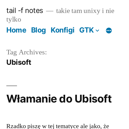
Skip
tail -f notes
takie tam unixy i nie
to
tylko
content
Home
Blog
Konfigi
GTK
Tag Archives:
Ubisoft
Włamanie do Ubisoft
Rzadko piszę w tej tematyce ale jako, że