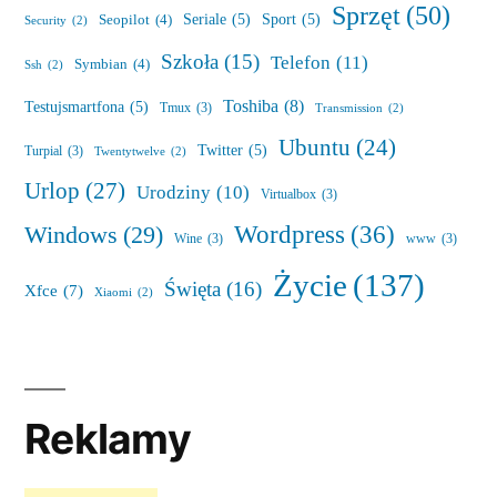
Sprzęt
(50)
Seriale
(5)
Sport
(5)
Seopilot
(4)
Security
(2)
Szkoła
(15)
Telefon
(11)
Symbian
(4)
Ssh
(2)
Toshiba
(8)
Testujsmartfona
(5)
Tmux
(3)
Transmission
(2)
Ubuntu
(24)
Twitter
(5)
Turpial
(3)
Twentytwelve
(2)
Urlop
(27)
Urodziny
(10)
Virtualbox
(3)
Wordpress
(36)
Windows
(29)
Wine
(3)
www
(3)
Życie
(137)
Święta
(16)
Xfce
(7)
Xiaomi
(2)
Reklamy