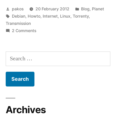
3”
Posted
Posted
pakos
20 February 2012
Blog
,
Planet
by
Tags:
in
Debian
,
Howto
,
Internet
,
Linux
,
Torrenty
,
Transmission
on
2 Comments
vps
część
3
Search
for:
Archives