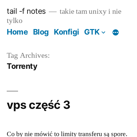
Skip
tail -f notes
takie tam unixy i nie
to
tylko
content
Home
Blog
Konfigi
GTK
Tag Archives:
Torrenty
vps część 3
Co by nie mówić to limity transferu są spore.