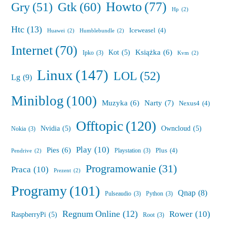
Howto
(77)
Gry
(51)
Gtk
(60)
Hp
(2)
Htc
(13)
Iceweasel
(4)
Huawei
(2)
Humblebundle
(2)
Internet
(70)
Książka
(6)
Kot
(5)
Ipko
(3)
Kvm
(2)
Linux
(147)
LOL
(52)
Lg
(9)
Miniblog
(100)
Muzyka
(6)
Narty
(7)
Nexus4
(4)
Offtopic
(120)
Nvidia
(5)
Owncloud
(5)
Nokia
(3)
Play
(10)
Pies
(6)
Plus
(4)
Playstation
(3)
Pendrive
(2)
Programowanie
(31)
Praca
(10)
Prezent
(2)
Programy
(101)
Qnap
(8)
Pulseaudio
(3)
Python
(3)
Regnum Online
(12)
Rower
(10)
RaspberryPi
(5)
Root
(3)