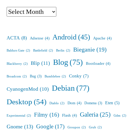
Archives
Android
(45)
ACTA
(8)
Adsense
(4)
Apache
(4)
Bieganie
(19)
Baldurs Gate
(2)
Battlefield
(2)
Berlin
(2)
Blog
(75)
Blip
(11)
Bootloader
(4)
Blackberry
(2)
Conky
(7)
Bug
(3)
Broadcom
(2)
Bumblebee
(2)
Debian
(77)
CyanogenMod
(10)
Desktop
(54)
Eten
(5)
Dom
(4)
Domena
(3)
Diablo
(2)
Galeria
(25)
Filmy
(16)
Flash
(4)
Experimental
(2)
Gdm
(2)
Google
(17)
Gnome
(13)
Groupon
(2)
Grub
(2)