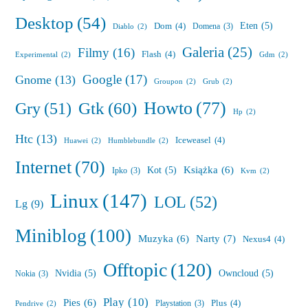
Desktop
(54)
Eten
(5)
Dom
(4)
Domena
(3)
Diablo
(2)
Galeria
(25)
Filmy
(16)
Flash
(4)
Experimental
(2)
Gdm
(2)
Google
(17)
Gnome
(13)
Groupon
(2)
Grub
(2)
Howto
(77)
Gry
(51)
Gtk
(60)
Hp
(2)
Htc
(13)
Iceweasel
(4)
Huawei
(2)
Humblebundle
(2)
Internet
(70)
Książka
(6)
Kot
(5)
Ipko
(3)
Kvm
(2)
Linux
(147)
LOL
(52)
Lg
(9)
Miniblog
(100)
Muzyka
(6)
Narty
(7)
Nexus4
(4)
Offtopic
(120)
Nvidia
(5)
Owncloud
(5)
Nokia
(3)
Play
(10)
Pies
(6)
Plus
(4)
Playstation
(3)
Pendrive
(2)