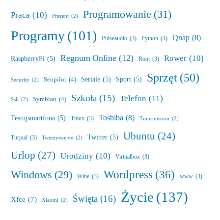
Programowanie
(31)
Praca
(10)
Prezent
(2)
Programy
(101)
Qnap
(8)
Pulseaudio
(3)
Python
(3)
Regnum Online
(12)
Rower
(10)
RaspberryPi
(5)
Root
(3)
Sprzęt
(50)
Seriale
(5)
Sport
(5)
Seopilot
(4)
Security
(2)
Szkoła
(15)
Telefon
(11)
Symbian
(4)
Ssh
(2)
Toshiba
(8)
Testujsmartfona
(5)
Tmux
(3)
Transmission
(2)
Ubuntu
(24)
Twitter
(5)
Turpial
(3)
Twentytwelve
(2)
Urlop
(27)
Urodziny
(10)
Virtualbox
(3)
Wordpress
(36)
Windows
(29)
Wine
(3)
www
(3)
Życie
(137)
Święta
(16)
Xfce
(7)
Xiaomi
(2)