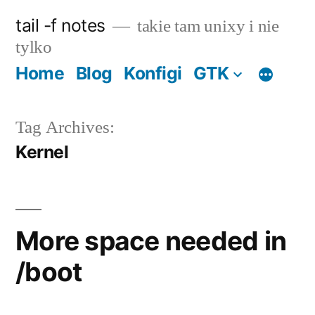
Skip
tail -f notes
takie tam unixy i nie
to
tylko
content
Home
Blog
Konfigi
GTK
Tag Archives:
Kernel
More space needed in
/boot