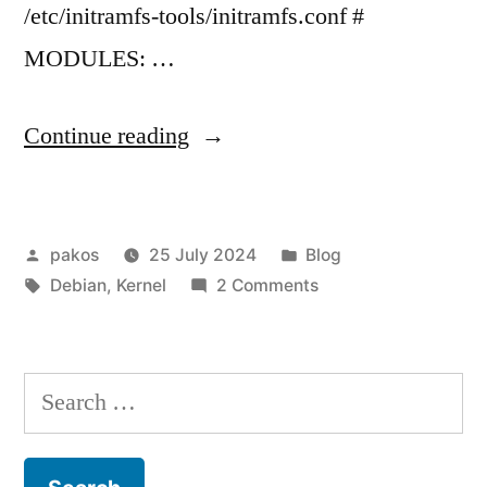
/etc/initramfs-tools/initramfs.conf #
MODULES: …
“More
Continue reading
space
needed
Posted
Posted
pakos
25 July 2024
Blog
in
by
Tags:
in
on
Debian
,
Kernel
2 Comments
/boot”
More
space
needed
Search
in
for:
/boot