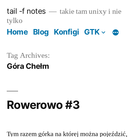
Skip
tail -f notes
takie tam unixy i nie
to
tylko
content
Home
Blog
Konfigi
GTK
Tag Archives:
Góra Chełm
Rowerowo #3
Tym razem górka na której można pojeździć,