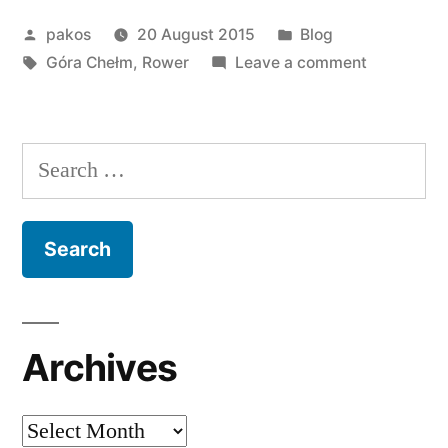
Posted
Posted
pakos
20 August 2015
Blog
by
Tags:
in
on
Góra Chełm
,
Rower
Leave a comment
Rowerowo
#3
Search
for:
Archives
Archives