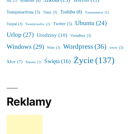
Szkoła
(15)
Telefon
(11)
Symbian
(4)
Ssh
(2)
Toshiba
(8)
Testujsmartfona
(5)
Tmux
(3)
Transmission
(2)
Ubuntu
(24)
Twitter
(5)
Turpial
(3)
Twentytwelve
(2)
Urlop
(27)
Urodziny
(10)
Virtualbox
(3)
Wordpress
(36)
Windows
(29)
Wine
(3)
www
(3)
Życie
(137)
Święta
(16)
Xfce
(7)
Xiaomi
(2)
Reklamy