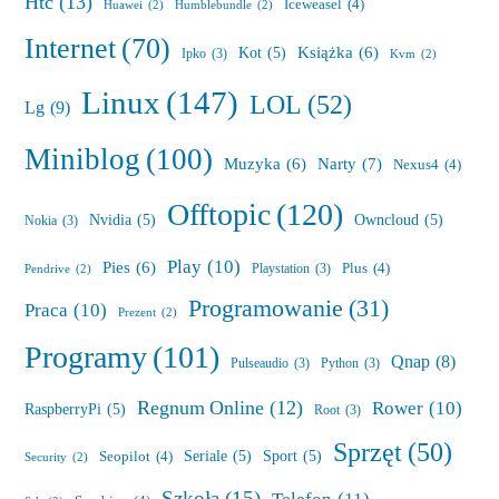
Htc
(13)
Iceweasel
(4)
Huawei
(2)
Humblebundle
(2)
Internet
(70)
Książka
(6)
Kot
(5)
Ipko
(3)
Kvm
(2)
Linux
(147)
LOL
(52)
Lg
(9)
Miniblog
(100)
Muzyka
(6)
Narty
(7)
Nexus4
(4)
Offtopic
(120)
Nvidia
(5)
Owncloud
(5)
Nokia
(3)
Play
(10)
Pies
(6)
Plus
(4)
Playstation
(3)
Pendrive
(2)
Programowanie
(31)
Praca
(10)
Prezent
(2)
Programy
(101)
Qnap
(8)
Pulseaudio
(3)
Python
(3)
Regnum Online
(12)
Rower
(10)
RaspberryPi
(5)
Root
(3)
Sprzęt
(50)
Seriale
(5)
Sport
(5)
Seopilot
(4)
Security
(2)