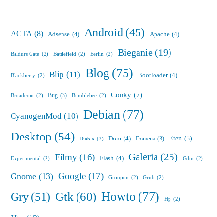
Android
(45)
ACTA
(8)
Adsense
(4)
Apache
(4)
Bieganie
(19)
Baldurs Gate
(2)
Battlefield
(2)
Berlin
(2)
Blog
(75)
Blip
(11)
Bootloader
(4)
Blackberry
(2)
Conky
(7)
Bug
(3)
Broadcom
(2)
Bumblebee
(2)
Debian
(77)
CyanogenMod
(10)
Desktop
(54)
Eten
(5)
Dom
(4)
Domena
(3)
Diablo
(2)
Galeria
(25)
Filmy
(16)
Flash
(4)
Experimental
(2)
Gdm
(2)
Google
(17)
Gnome
(13)
Groupon
(2)
Grub
(2)
Howto
(77)
Gry
(51)
Gtk
(60)
Hp
(2)