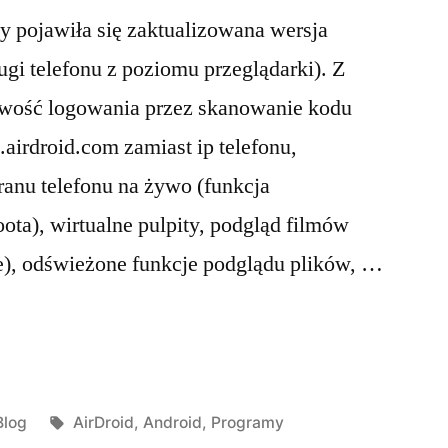
ay pojawiła się zaktualizowana wersja
ugi telefonu z poziomu przeglądarki). Z
wość logowania przez skanowanie kodu
airdroid.com zamiast ip telefonu,
ranu telefonu na żywo (funkcja
ta), wirtualne pulpity, podgląd filmów
), odświeżone funkcje podglądu plików, …
Posted
Tags:
Blog
AirDroid
,
Android
,
Programy