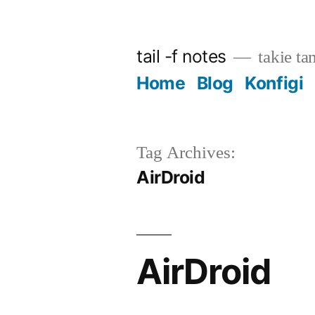
Skip
to
tail -f notes
takie ta
content
Home
Blog
Konfigi
Tag Archives:
AirDroid
AirDroid