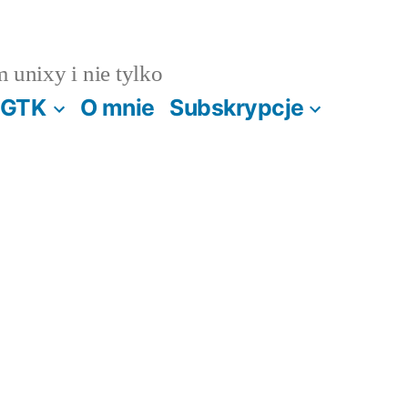
m unixy i nie tylko
GTK
O mnie
Subskrypcje