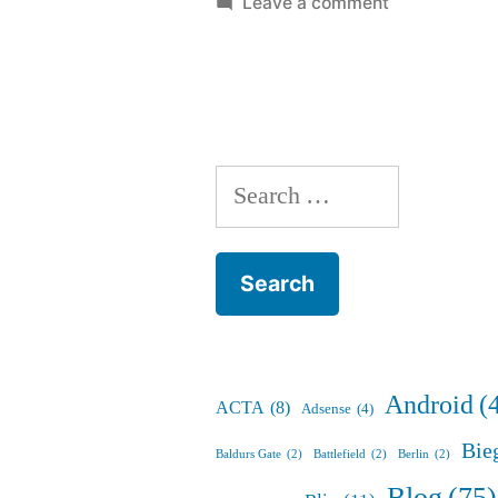
by
on
i
Leave a comment
AirDroid
Search
for:
Android
(
ACTA
(8)
Adsense
(4)
Bie
Baldurs Gate
(2)
Battlefield
(2)
Berlin
(2)
Blog
(75)