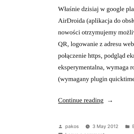
Właśnie dzisiaj w google pl
AirDroida (aplikacja do obsł
nowości otrzymujemy możli
QR, logowanie z adresu web.
połączenie https, podgląd ek
eksperymentalna, wymaga roo
(wymagany plugin quicktime
“AirDroid”
Continue reading
Posted
pakos
3 May 2012