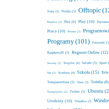
Offtopic
(1
Nvidia
(5)
Nokia
(3)
Play
(10)
Pies
(6)
Playstatio
Pendrive
(2)
Programow
Praca
(10)
Prezent
(2)
Programy
(101)
Pulseaudio
(3
Regnum Online
(12)
RaspberryPi
(5)
Seriale
(5)
Sport
Seopilot
(4)
Security
(2)
Szkoła
(15)
Tele
Symbian
(4)
Ssh
(2)
Toshiba
(8)
Testujsmartfona
(5)
Tmux
(3)
Ubuntu
(
Twitter
(5)
Twentytwelve
(2)
Windo
Urodziny
(10)
Virtualbox
(3)