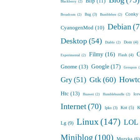
Blip
(11)
Blackberry
(2)
Conky
Bug
(3)
Broadcom
(2)
Bumblebee
(2)
Debian
(7
CyanogenMod
(10)
Desktop
(54)
Dom
(4)
Diablo
(2)
G
Filmy
(16)
Flash
(4)
Experimental
(2)
Google
(17)
Gnome
(13)
Groupon
Howt
Gry
(51)
Gtk
(60)
Htc
(13)
Ice
Huawei
(2)
Humblebundle
(2)
Internet
(70)
K
Kot
(5)
Ipko
(3)
Linux
(147)
LOL
Lg
(9)
Miniblog
(100)
Muzyka
(6)