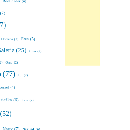
Bootloader
(4)
(7)
7)
Eten
(5)
Domena
(3)
aleria
(25)
Gdm
(2)
(2)
Grub
(2)
o
(77)
Hp
(2)
weasel
(4)
siążka
(6)
Kvm
(2)
(52)
Narty
(7)
Nexus4
(4)