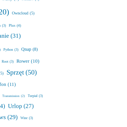
20)
Owncloud
(5)
Plus
(4)
n
(3)
anie
(31)
Qnap
(8)
)
Python
(3)
Rower
(10)
Root
(3)
Sprzęt
(50)
(5)
fon
(11)
Turpial
(3)
Transmission
(2)
Urlop
(27)
24)
ws
(29)
Wine
(3)