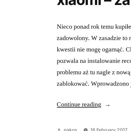
Nieco ponad rok temu kupiłe
zadowolony. W zasadzie to n
kwestii nie mogę ogarnąć. C
pozwala na instalowanie rec
problemu aż tu nagle z now
zablokować. Wprowadzono 
“xiaomi
Continue reading
–
żart?”
Posted
pakos
16 February 2017