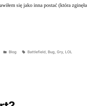
wiłem się jako inna postać (która zginęła
d
Posted
Tags:
Blog
Battlefield
,
Bug
,
Gry
,
LOL
in
rt?