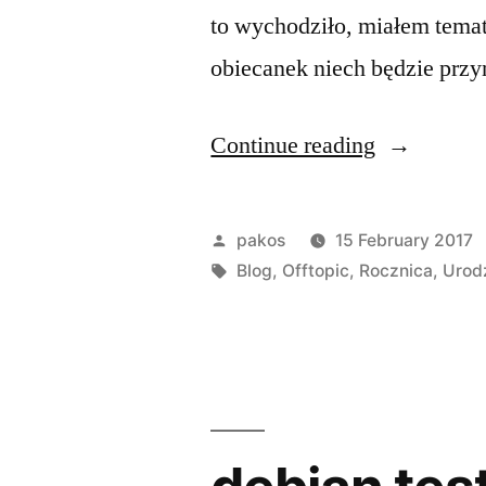
to wychodziło, miałem tema
obiecanek niech będzie prz
“10
Continue reading
lat”
Posted
pakos
15 February 2017
by
Tags:
Blog
,
Offtopic
,
Rocznica
,
Urod