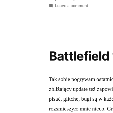
migrate
by
on
Leave a comment
Thunderbird:
non-
Tries
existing
to
migrate
.icedove
non-
folder”
existing
Battlefield 
.icedove
folder
Tak sobie pogrywam ostatnio
zbliżający update też zapow
pisać, glitche, bugi są w każ
rozśmieszyło mnie nieco. Gra