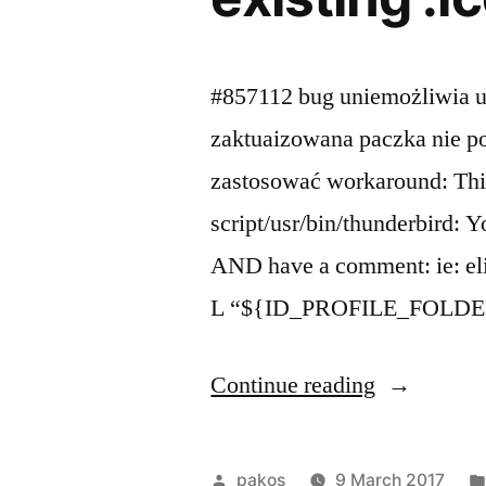
#857112 bug uniemożliwia u
zaktuaizowana paczka nie p
zastosować workaround: This 
script/usr/bin/thunderbird: Y
AND have a comment: ie: el
L “${ID_PROFILE_FOLDER}”
“Thunderbi
Continue reading
Tries
to
Posted
pakos
9 March 2017