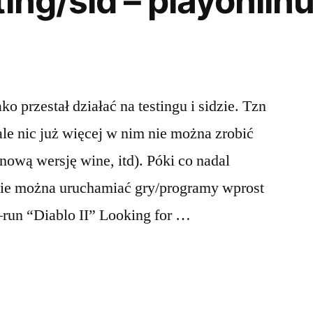
ing/sid – playonlinu
o przestał działać na testingu i sidzie. Tzn
le nic już więcej w nim nie można zrobić
nową wersję wine, itd). Póki co nadal
ie można uruchamiać gry/programy wprost
 –run “Diablo II” Looking for …