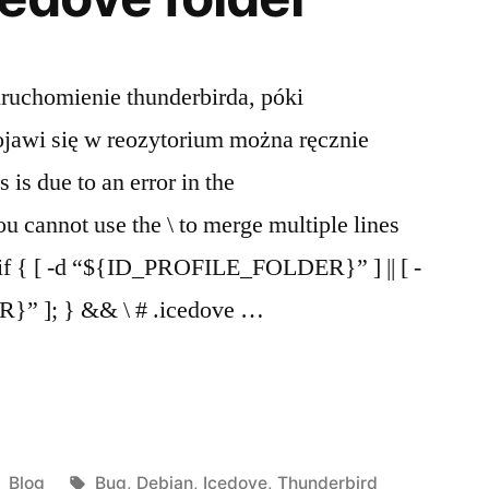
ruchomienie thunderbirda, póki
ojawi się w reozytorium można ręcznie
is due to an error in the
ou cannot use the \ to merge multiple lines
if { [ -d “${ID_PROFILE_FOLDER}” ] || [ -
 ]; } && \ # .icedove …
rd:
Posted
Tags:
Blog
Bug
,
Debian
,
Icedove
,
Thunderbird