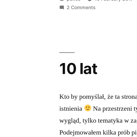
by
on
2 Comments
xiaomi
–
żart?
10 lat
Kto by pomyślał, że ta stron
istnienia
Na przestrzeni t
wygląd, tylko tematyka w za
Podejmowałem kilka prób pis