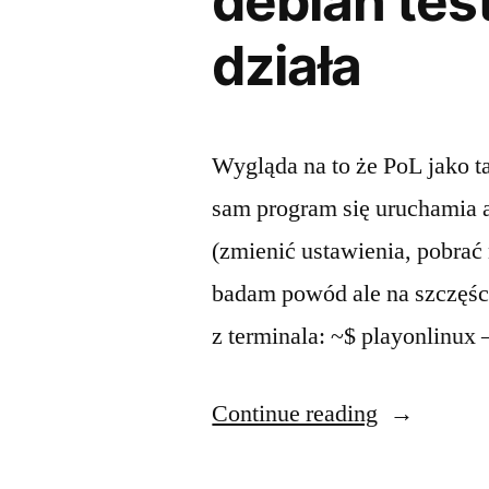
debian test
działa
Wygląda na to że PoL jako tak
sam program się uruchamia a
(zmienić ustawienia, pobrać 
badam powód ale na szczęśc
z terminala: ~$ playonlinux
“debian
Continue reading
testing/sid