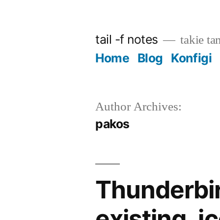
Skip
to
tail -f notes
takie ta
content
Home
Blog
Konfigi
Author Archives:
pakos
Thunderbir
existing .i