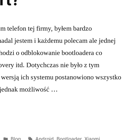
m telefon tej firmy, byłem bardzo
adal jestem i każdemu polecam ale jednej
hodzi o odblokowanie bootloadera co
overy itd. Dotychczas nie było z tym
ą wersją ich systemu postanowiono wszystko
jednak możliwość …
Posted
Tags:
Blog
Android
,
Bootloader
,
Xiaomi