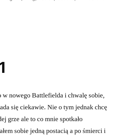
in
1
 w nowego Battlefielda i chwalę sobie,
iada się ciekawie. Nie o tym jednak chcę
dej grze ale to co mnie spotkało
łem sobie jedną postacią a po śmierci i