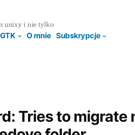
m unixy i nie tylko
GTK
O mnie
Subskrypcje
d: Tries to migrate
cedove folder