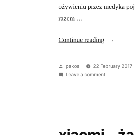
ożywieniu przez medyka poja
razem …
“Battlefiel
Continue reading
1”
Posted
pakos
22 February 2017
by
on
Leave a comment
Battlefield
1
xiaomi – ża