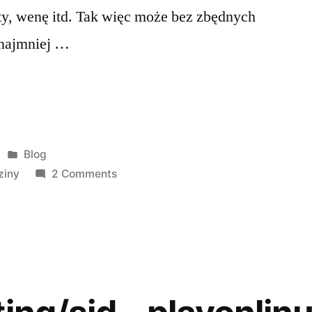
ty, wenę itd. Tak więc może bez zbędnych
ynajmniej …
Posted
Blog
in
on
ziny
2 Comments
10
lat