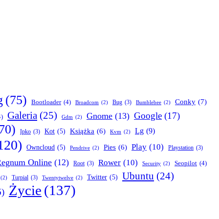
g
(75)
Conky
(7)
Bootloader
(4)
Bug
(3)
Broadcom
(2)
Bumblebee
(2)
Galeria
(25)
Google
(17)
Gnome
(13)
4)
Gdm
(2)
70)
Lg
(9)
Książka
(6)
Kot
(5)
Ipko
(3)
Kvm
(2)
120)
Play
(10)
Pies
(6)
Owncloud
(5)
Playstation
(3)
Pendrive
(2)
egnum Online
(12)
Rower
(10)
Seopilot
(4)
Root
(3)
Security
(2)
Ubuntu
(24)
Twitter
(5)
Turpial
(3)
(2)
Twentytwelve
(2)
Życie
(137)
6)