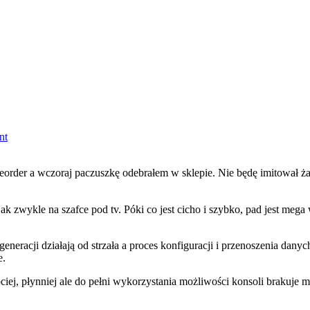
on
nt
ps
5
rder a wczoraj paczuszkę odebrałem w sklepie. Nie będę imitował żad
jak zwykle na szafce pod tv. Póki co jest cicho i szybko, pad jest mega
generacji działają od strzała a proces konfiguracji i przenoszenia dan
e.
bciej, płynniej ale do pełni wykorzystania możliwości konsoli brakuje m