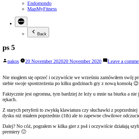
Endomondo
MapMyFitness
Back
ps 5
Posted
pakos
20 November 2020
20 November 2020
Leave a comme
by
Nie mogłem się oprzeć i oczywiście we wrześniu zamówiłem swój preo
siebie swoje spostrzeżenia po kilku godzinach gry z nową konsolą 😉
Faktycznie jest ogromna, tym bardziej że leży u mnie na biurku a nie 
rękach.
Z starych peryferii to zwykłą klawiatura czy słuchawki z poprzedniej 
dysku niż miałem poprzednio (1tb) ale to zapewne chwilowe odczuci
Dalej? No cóż, pograłem w kilka gier z ps4 i oczywiście działają szy
premiery 🙂