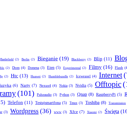
Blo
Bieganie
(19)
Blip
(11)
Battlefield
(2)
Berlin
(2)
Blackberry
(2)
Filmy
(16)
Dom
(4)
Eten
(5)
Flash
(
Domena
(3)
blo
(2)
Experimental
(2)
Internet
(
Htc
(13)
Iceweasel
(4)
Hp
(2)
Huawei
(2)
Humblebundle
(2)
Offtopic
(
Narty
(7)
uzyka
(6)
Nexus4
(4)
Nvidia
(5)
Nokia
(3)
gramy
(101)
R
Qnap
(8)
RaspberryPi
(5)
Pulseaudio
(3)
Python
(3)
15)
Telefon
(11)
Toshiba
(8)
Testujsmartfona
(5)
Tmux
(3)
Transmission
Wordpress
(36)
Święta
(1
Xfce
(7)
ne
(3)
www
(3)
Xiaomi
(2)