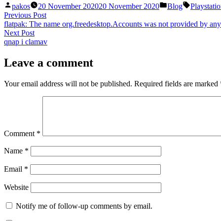
Posted
Posted
Tags:
pakos
20 November 2020
20 November 2020
Blog
Playstati
by
in
Post
Previous
Previous Post
post:
flatpak: The name org.freedesktop.Accounts was not provided by any .
navigation
Next
Next Post
post:
qnap i clamav
Leave a comment
Your email address will not be published.
Required fields are marked
Comment
*
Name
*
Email
*
Website
Notify me of follow-up comments by email.