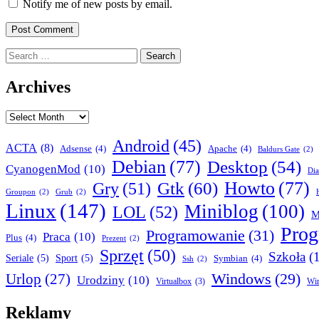
Notify me of new posts by email.
Search
for:
Archives
Archives
Android
(45)
ACTA
(8)
Adsense
(4)
Apache
(4)
Baldurs Gate
(2)
Debian
(77)
Desktop
(54)
CyanogenMod
(10)
Dia
Howto
(77)
Gry
(51)
Gtk
(60)
Groupon
(2)
Grub
(2)
Linux
(147)
Miniblog
(100)
LOL
(52)
M
Pro
Programowanie
(31)
Praca
(10)
Plus
(4)
Prezent
(2)
Sprzęt
(50)
Szkoła
(
Seriale
(5)
Sport
(5)
Symbian
(4)
Ssh
(2)
Urlop
(27)
Windows
(29)
Urodziny
(10)
Virtualbox
(3)
Wi
Reklamy