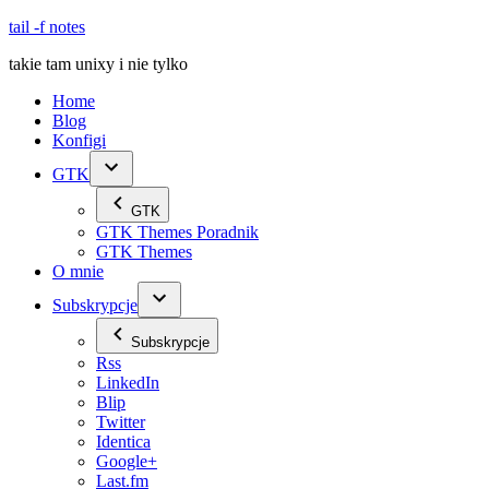
Skip
tail -f notes
to
takie tam unixy i nie tylko
content
Home
Blog
Konfigi
GTK
GTK
GTK Themes Poradnik
GTK Themes
O mnie
Subskrypcje
Subskrypcje
Rss
LinkedIn
Blip
Twitter
Identica
Google+
Last.fm