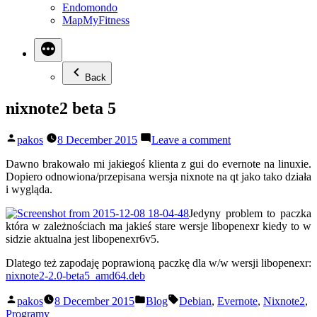
Endomondo
MapMyFitness
Back
nixnote2 beta 5
Posted
on
pakos
8 December 2015
Leave a comment
by
nixnote2
beta
Dawno brakowało mi jakiegoś klienta z gui do evernote na linuxie.
5
Dopiero odnowiona/przepisana wersja nixnote na qt jako tako działa
i wygląda.
Jedyny problem to paczka
która w zależnościach ma jakieś stare wersje libopenexr kiedy to w
sidzie aktualna jest libopenexr6v5.
Dlatego też zapodaję poprawioną paczkę dla w/w wersji libopenexr:
nixnote2-2.0-beta5_amd64.deb
Posted
Posted
Tags:
pakos
8 December 2015
Blog
Debian
,
Evernote
,
Nixnote2
,
by
in
Programy