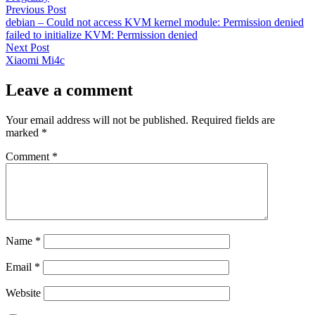
Post
Previous
Previous Post
post:
debian – Could not access KVM kernel module: Permission denied
navigation
failed to initialize KVM: Permission denied
Next
Next Post
post:
Xiaomi Mi4c
Leave a comment
Your email address will not be published.
Required fields are
marked
*
Comment
*
Name
*
Email
*
Website