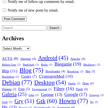
Notify me of follow-up comments by email.
Notify me of new posts by email.
Search
for:
Archives
Archives
Android
(45)
ACTA
(8)
Adsense
(4)
Apache
(4)
Bieganie
(19)
Baldurs Gate
(2)
Battlefield
(2)
Berlin
(2)
Blackberry
(2)
Blog
(75)
Blip
(11)
Bootloader
(4)
Bug
(3)
Broadcom
(2)
CyanogenMod
(10)
Conky
(7)
Bumblebee
(2)
Debian
(77)
Desktop
(54)
Dom
(4)
Diablo
(2)
Filmy
(16)
Eten
(5)
Flash
(4)
Domena
(3)
Experimental
(2)
Galeria
(25)
Google
(17)
Gnome
(13)
Gdm
(2)
Groupon
(2)
Howto
(77)
Gry
(51)
Gtk
(60)
Grub
(2)
Hp
(2)
Htc
(13)
Iceweasel
(4)
Huawei
(2)
Humblebundle
(2)