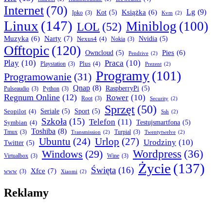
Internet
(70)
Lg
(9)
Książka
(6)
Kot
(5)
Ipko
(3)
Kvm
(2)
Linux
(147)
Miniblog
(100)
LOL
(52)
Narty
(7)
Muzyka
(6)
Nexus4
(4)
Nvidia
(5)
Nokia
(3)
Offtopic
(120)
Pies
(6)
Owncloud
(5)
Pendrive
(2)
Play
(10)
Praca
(10)
Plus
(4)
Playstation
(3)
Prezent
(2)
Programy
(101)
Programowanie
(31)
Qnap
(8)
RaspberryPi
(5)
Pulseaudio
(3)
Python
(3)
Regnum Online
(12)
Rower
(10)
Root
(3)
Security
(2)
Sprzęt
(50)
Seopilot
(4)
Seriale
(5)
Sport
(5)
Ssh
(2)
Szkoła
(15)
Telefon
(11)
Symbian
(4)
Testujsmartfona
(5)
Toshiba
(8)
Tmux
(3)
Turpial
(3)
Transmission
(2)
Twentytwelve
(2)
Ubuntu
(24)
Urlop
(27)
Urodziny
(10)
Twitter
(5)
Wordpress
(36)
Windows
(29)
Virtualbox
(3)
Wine
(3)
Życie
(137)
Święta
(16)
Xfce
(7)
www
(3)
Xiaomi
(2)
Reklamy