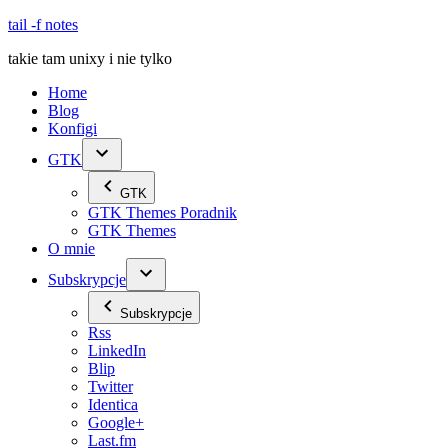
Skip
tail -f notes
to
takie tam unixy i nie tylko
content
Home
Blog
Konfigi
GTK
GTK
GTK Themes Poradnik
GTK Themes
O mnie
Subskrypcje
Subskrypcje
Rss
LinkedIn
Blip
Twitter
Identica
Google+
Last.fm