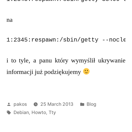
na
1:2345:respawn:/sbin/getty --noclea
i to tyle, a panu który wymyślił ukrywanie
informacji już podziękujemy
Posted
Posted
pakos
25 March 2013
Blog
by
Tags:
in
Debian
,
Howto
,
Tty