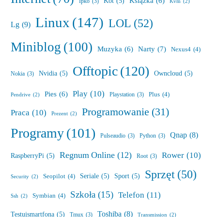
Książka
(6)
Kot
(5)
Ipko
(3)
Kvm
(2)
Linux
(147)
LOL
(52)
Lg
(9)
Miniblog
(100)
Muzyka
(6)
Narty
(7)
Nexus4
(4)
Offtopic
(120)
Nvidia
(5)
Owncloud
(5)
Nokia
(3)
Play
(10)
Pies
(6)
Plus
(4)
Playstation
(3)
Pendrive
(2)
Programowanie
(31)
Praca
(10)
Prezent
(2)
Programy
(101)
Qnap
(8)
Pulseaudio
(3)
Python
(3)
Regnum Online
(12)
Rower
(10)
RaspberryPi
(5)
Root
(3)
Sprzęt
(50)
Seriale
(5)
Sport
(5)
Seopilot
(4)
Security
(2)
Szkoła
(15)
Telefon
(11)
Symbian
(4)
Ssh
(2)
Toshiba
(8)
Testujsmartfona
(5)
Tmux
(3)
Transmission
(2)