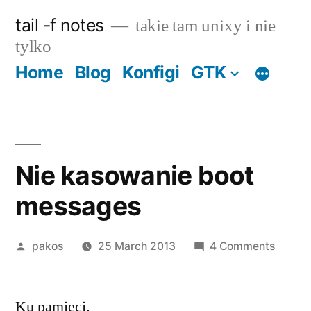
Skip
tail -f notes
takie tam unixy i nie
to
tylko
content
Home
Blog
Konfigi
GTK
Nie kasowanie boot
messages
Posted
on
pakos
25 March 2013
4 Comments
by
Nie
kasow
Ku pamięci.
boot