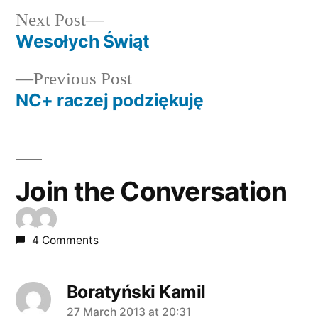
Next
Next Post
post:
Wesołych Świąt
Post
Previous
Previous Post
navigation
post:
NC+ raczej podziękuję
Join the Conversation
4 Comments
Boratyński Kamil
says:
27 March 2013 at 20:31