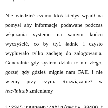
messa
Nie wiedzieć czemu ktoś kiedyś wpadł na
pomysł aby informacje podawane podczas
włączania systemu na samym końcu
wyczyścić, co by tty1 ładnie i czysto
wypluwało tylko zachętę do zalogowania.
Generalnie gdy system działa to nic złego,
gorzej gdy gdzieś mignie nam FAIL i nie
wiemy przy czym. Rozwiązanie? w
/etc/inittab
zmieniamy
1:2345:respawn:/sbin/getty 38400 tt