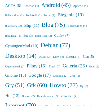
Android
(45)
ACTA
(8)
Adsense
(4)
Apache
(4)
Bieganie
(19)
Baldurs Gate
(2)
Battlefield
(2)
Berlin
(2)
Blog
(75)
Blip
(11)
Bootloader
(4)
Blackberry
(2)
Conky
(7)
Bug
(3)
Broadcom
(2)
Bumblebee
(2)
Debian
(77)
CyanogenMod
(10)
Desktop
(54)
Eten
(5)
Dom
(4)
Domena
(3)
Diablo
(2)
Galeria
(25)
Filmy
(16)
Flash
(4)
Experimental
(2)
Gdm
(2)
Google
(17)
Gnome
(13)
Groupon
(2)
Grub
(2)
Howto
(77)
Gry
(51)
Gtk
(60)
Hp
(2)
Htc
(13)
Iceweasel
(4)
Huawei
(2)
Humblebundle
(2)
Internet
(70)