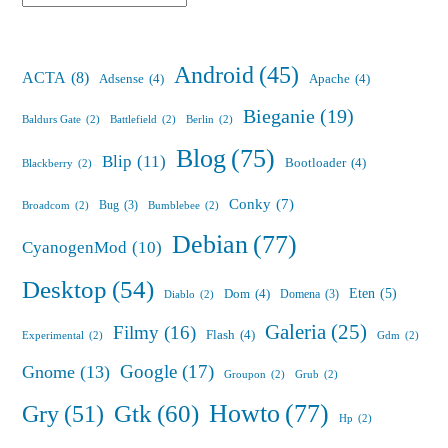
Android
(45)
ACTA
(8)
Adsense
(4)
Apache
(4)
Bieganie
(19)
Baldurs Gate
(2)
Battlefield
(2)
Berlin
(2)
Blog
(75)
Blip
(11)
Bootloader
(4)
Blackberry
(2)
Conky
(7)
Bug
(3)
Broadcom
(2)
Bumblebee
(2)
Debian
(77)
CyanogenMod
(10)
Desktop
(54)
Eten
(5)
Dom
(4)
Domena
(3)
Diablo
(2)
Galeria
(25)
Filmy
(16)
Flash
(4)
Experimental
(2)
Gdm
(2)
Google
(17)
Gnome
(13)
Groupon
(2)
Grub
(2)
Howto
(77)
Gry
(51)
Gtk
(60)
Hp
(2)