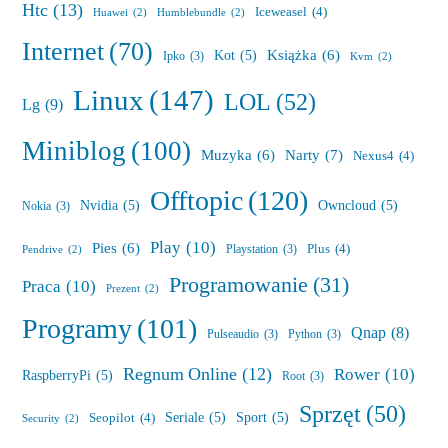
Htc
(13)
Iceweasel
(4)
Huawei
(2)
Humblebundle
(2)
Internet
(70)
Książka
(6)
Kot
(5)
Ipko
(3)
Kvm
(2)
Linux
(147)
LOL
(52)
Lg
(9)
Miniblog
(100)
Muzyka
(6)
Narty
(7)
Nexus4
(4)
Offtopic
(120)
Nvidia
(5)
Owncloud
(5)
Nokia
(3)
Play
(10)
Pies
(6)
Plus
(4)
Playstation
(3)
Pendrive
(2)
Programowanie
(31)
Praca
(10)
Prezent
(2)
Programy
(101)
Qnap
(8)
Pulseaudio
(3)
Python
(3)
Regnum Online
(12)
Rower
(10)
RaspberryPi
(5)
Root
(3)
Sprzęt
(50)
Seriale
(5)
Sport
(5)
Seopilot
(4)
Security
(2)