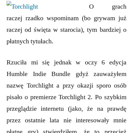
bundle
O grach
–
raczej rzadko wspominam (bo grywam już
Torchlight
raczej od święta w starocia), tym bardziej o
płatnych tytułach.
Rzuciła mi się jednak w oczy 6 edycja
Humble Indie Bundle gdyż zauważyłem
nazwę Torchlight a przy okazji sporo osób
pisało o premierze Torchlight 2. Po szybkim
przeglądzie internetu (jako, że na prawdę
przez ostatnie lata nie interesowały mnie
płatne gry) stwierdziłem, że to przecież