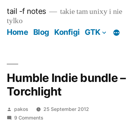
Skip
tail -f notes
takie tam unixy i nie
to
tylko
content
Home
Blog
Konfigi
GTK
Humble Indie bundle –
Torchlight
Posted
pakos
25 September 2012
by
on
9 Comments
Humble
Indie