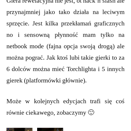
Giera rewelacyjna nie jest, ot hack’n’slash ale
przynajmniej jako tako działa na leciwym
sprzęcie. Jest kilka przekłamań graficznych
no i sensowną płynność mam tylko na
netbook mode (fajna opcja swoją drogą) ale
można pograć. Jak ktoś lubi takie gierki to za
6 dolców można mieć Torchlighta i 5 innych
gierek (platformówki głównie).
Może w kolejnych edycjach trafi się coś
równie ciekawego, zobaczymy 🙂