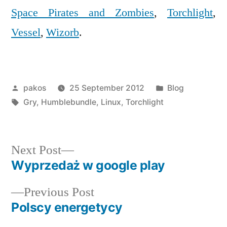
Space Pirates and Zombies
,
Torchlight
,
Vessel
,
Wizorb
.
Posted
Posted
pakos
25 September 2012
Blog
by
Tags:
in
Gry
,
Humblebundle
,
Linux
,
Torchlight
Next
Next Post
post:
Wyprzedaż w google play
Post
Previous
Previous Post
navigation
post:
Polscy energetycy