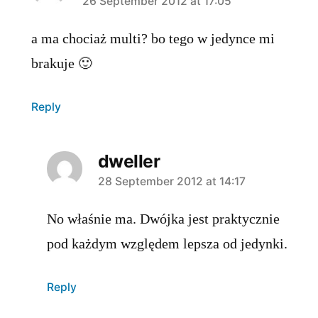
says:
26 September 2012 at 17:05
a ma chociaż multi? bo tego w jedynce mi
brakuje 🙂
Reply
dweller
says:
28 September 2012 at 14:17
No właśnie ma. Dwójka jest praktycznie
pod każdym względem lepsza od jedynki.
Reply