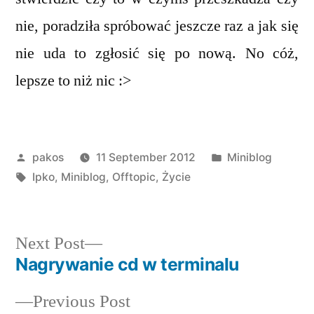
nie, poradziła spróbować jeszcze raz a jak się
nie uda to zgłosić się po nową. No cóż,
lepsze to niż nic :>
Posted
Posted
pakos
11 September 2012
Miniblog
by
Tags:
in
Ipko
,
Miniblog
,
Offtopic
,
Życie
Next
Next Post
post:
Nagrywanie cd w terminalu
Post
Previous
Previous Post
navigation