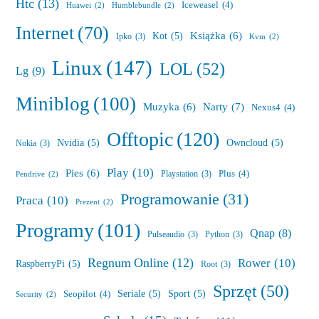
Htc
(13)
Iceweasel
(4)
Huawei
(2)
Humblebundle
(2)
Internet
(70)
Książka
(6)
Kot
(5)
Ipko
(3)
Kvm
(2)
Linux
(147)
LOL
(52)
Lg
(9)
Miniblog
(100)
Muzyka
(6)
Narty
(7)
Nexus4
(4)
Offtopic
(120)
Nvidia
(5)
Owncloud
(5)
Nokia
(3)
Play
(10)
Pies
(6)
Plus
(4)
Playstation
(3)
Pendrive
(2)
Programowanie
(31)
Praca
(10)
Prezent
(2)
Programy
(101)
Qnap
(8)
Pulseaudio
(3)
Python
(3)
Regnum Online
(12)
Rower
(10)
RaspberryPi
(5)
Root
(3)
Sprzęt
(50)
Seriale
(5)
Sport
(5)
Seopilot
(4)
Security
(2)