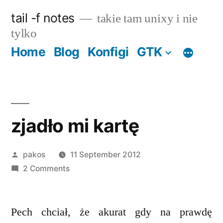
Skip
tail -f notes
takie tam unixy i nie
to
tylko
content
Home
Blog
Konfigi
GTK
zjadło mi kartę
Posted
pakos
11 September 2012
by
on
2 Comments
zjadło
mi
Pech chciał, że akurat gdy na prawdę
kartę