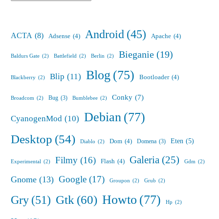
Android
(45)
ACTA
(8)
Adsense
(4)
Apache
(4)
Bieganie
(19)
Baldurs Gate
(2)
Battlefield
(2)
Berlin
(2)
Blog
(75)
Blip
(11)
Bootloader
(4)
Blackberry
(2)
Conky
(7)
Bug
(3)
Broadcom
(2)
Bumblebee
(2)
Debian
(77)
CyanogenMod
(10)
Desktop
(54)
Eten
(5)
Dom
(4)
Domena
(3)
Diablo
(2)
Galeria
(25)
Filmy
(16)
Flash
(4)
Experimental
(2)
Gdm
(2)
Google
(17)
Gnome
(13)
Groupon
(2)
Grub
(2)
Howto
(77)
Gry
(51)
Gtk
(60)
Hp
(2)