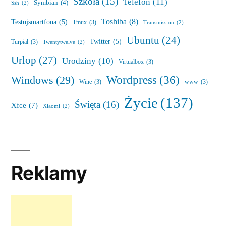
Szkoła
(15)
Telefon
(11)
Symbian
(4)
Ssh
(2)
Toshiba
(8)
Testujsmartfona
(5)
Tmux
(3)
Transmission
(2)
Ubuntu
(24)
Twitter
(5)
Turpial
(3)
Twentytwelve
(2)
Urlop
(27)
Urodziny
(10)
Virtualbox
(3)
Wordpress
(36)
Windows
(29)
Wine
(3)
www
(3)
Życie
(137)
Święta
(16)
Xfce
(7)
Xiaomi
(2)
Reklamy