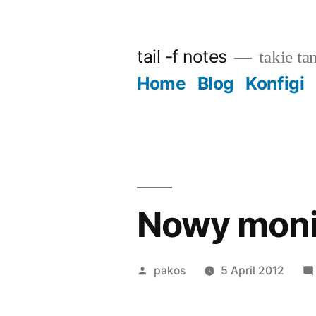
Skip
to
tail -f notes
takie ta
content
Home
Blog
Konfigi
Nowy moni
Posted
pakos
5 April 2012
by