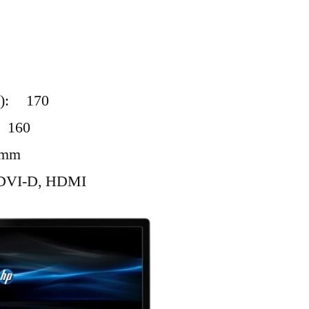
ie): 170
: 160
 mm
 DVI-D, HDMI