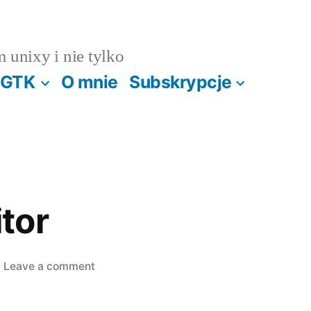
m unixy i nie tylko
GTK
O mnie
Subskrypcje
tor
on
Leave a comment
Nowy
monitor