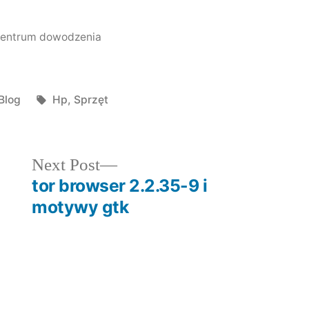
entrum dowodzenia
Posted
Tags:
Blog
Hp
,
Sprzęt
in
Next
Next Post
post:
tor browser 2.2.35-9 i
motywy gtk