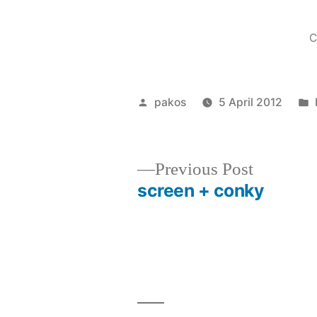
C
Posted
pakos
5 April 2012
by
Previous
Previous Post
post:
screen + conky
Post
navigation