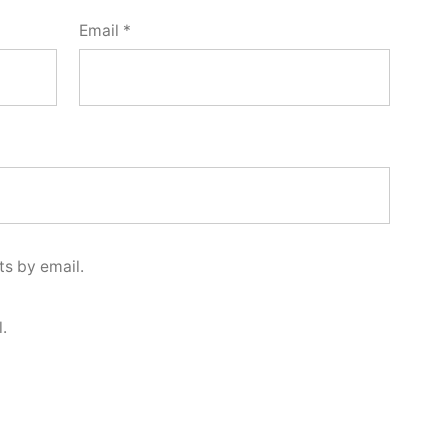
Email
*
s by email.
.