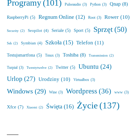
Programy
(101)
Qnap
(8)
Pulseaudio
(3)
Python
(3)
Regnum Online
(12)
Rower
(10)
RaspberryPi
(5)
Root
(3)
Sprzęt
(50)
Seriale
(5)
Sport
(5)
Seopilot
(4)
Security
(2)
Szkoła
(15)
Telefon
(11)
Symbian
(4)
Ssh
(2)
Toshiba
(8)
Testujsmartfona
(5)
Tmux
(3)
Transmission
(2)
Ubuntu
(24)
Twitter
(5)
Turpial
(3)
Twentytwelve
(2)
Urlop
(27)
Urodziny
(10)
Virtualbox
(3)
Wordpress
(36)
Windows
(29)
Wine
(3)
www
(3)
Życie
(137)
Święta
(16)
Xfce
(7)
Xiaomi
(2)