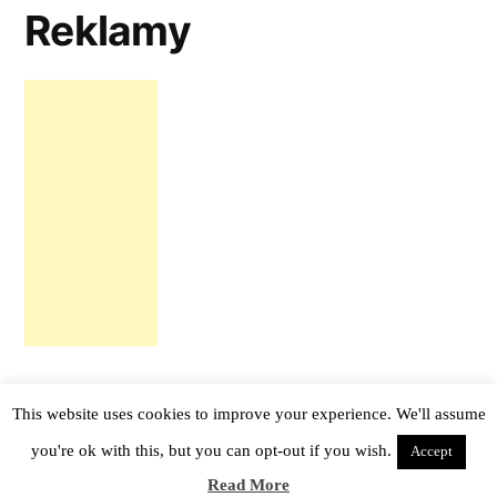
Reklamy
This website uses cookies to improve your experience. We'll assume
tail -f notes
,
Proudly powered by WordPress.
you're ok with this, but you can opt-out if you wish.
Accept
Read More