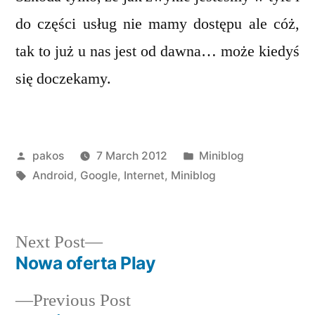
do części usług nie mamy dostępu ale cóż,
tak to już u nas jest od dawna… może kiedyś
się doczekamy.
Posted
Posted
pakos
7 March 2012
Miniblog
by
Tags:
in
Android
,
Google
,
Internet
,
Miniblog
Next
Next Post
post:
Nowa oferta Play
Post
Previous
Previous Post
navigation