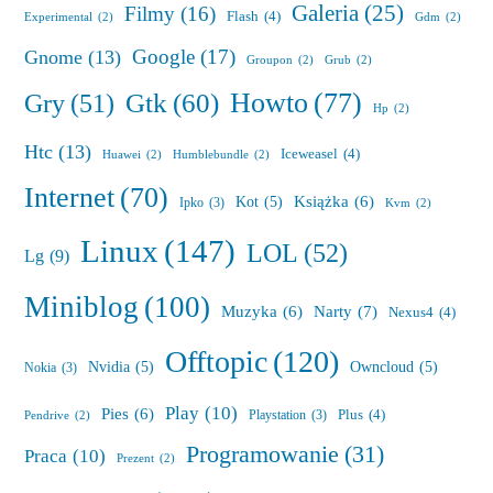
Galeria
(25)
Filmy
(16)
Flash
(4)
Experimental
(2)
Gdm
(2)
Google
(17)
Gnome
(13)
Groupon
(2)
Grub
(2)
Howto
(77)
Gry
(51)
Gtk
(60)
Hp
(2)
Htc
(13)
Iceweasel
(4)
Huawei
(2)
Humblebundle
(2)
Internet
(70)
Książka
(6)
Kot
(5)
Ipko
(3)
Kvm
(2)
Linux
(147)
LOL
(52)
Lg
(9)
Miniblog
(100)
Muzyka
(6)
Narty
(7)
Nexus4
(4)
Offtopic
(120)
Nvidia
(5)
Owncloud
(5)
Nokia
(3)
Play
(10)
Pies
(6)
Plus
(4)
Playstation
(3)
Pendrive
(2)
Programowanie
(31)
Praca
(10)
Prezent
(2)