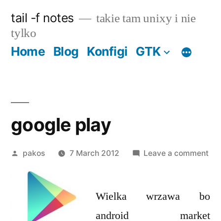
Skip
tail -f notes
takie tam unixy i nie
to
tylko
content
Home
Blog
Konfigi
GTK
google play
Posted
on
pakos
7 March 2012
Leave a comment
by
goo
pla
Wielka wrzawa bo
android market