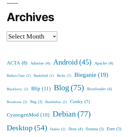
Archives
Archives
Android
(45)
ACTA
(8)
Adsense
(4)
Apache
(4)
Bieganie
(19)
Baldurs Gate
(2)
Battlefield
(2)
Berlin
(2)
Blog
(75)
Blip
(11)
Bootloader
(4)
Blackberry
(2)
Conky
(7)
Bug
(3)
Broadcom
(2)
Bumblebee
(2)
Debian
(77)
CyanogenMod
(10)
Desktop
(54)
Eten
(5)
Dom
(4)
Domena
(3)
Diablo
(2)