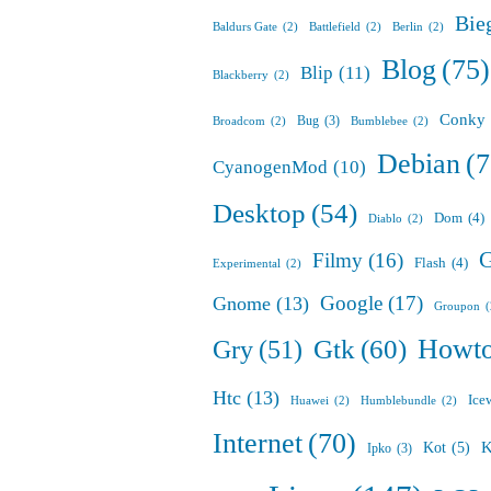
Bie
Baldurs Gate
(2)
Battlefield
(2)
Berlin
(2)
Blog
(75)
Blip
(11)
Blackberry
(2)
Conky
Bug
(3)
Broadcom
(2)
Bumblebee
(2)
Debian
(7
CyanogenMod
(10)
Desktop
(54)
Dom
(4)
Diablo
(2)
G
Filmy
(16)
Flash
(4)
Experimental
(2)
Google
(17)
Gnome
(13)
Groupon
Howt
Gry
(51)
Gtk
(60)
Htc
(13)
Ice
Huawei
(2)
Humblebundle
(2)
Internet
(70)
K
Kot
(5)
Ipko
(3)