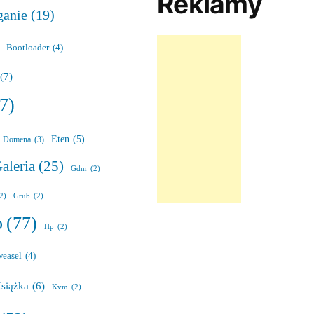
Reklamy
ganie
(19)
Bootloader
(4)
(7)
7)
Eten
(5)
Domena
(3)
aleria
(25)
Gdm
(2)
(2)
Grub
(2)
o
(77)
Hp
(2)
weasel
(4)
siążka
(6)
Kvm
(2)