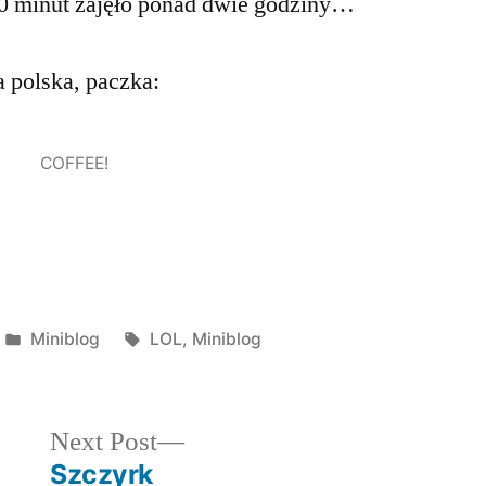
30 minut zajęło ponad dwie godziny…
a polska, paczka:
COFFEE!
Posted
Tags:
Miniblog
LOL
,
Miniblog
in
Next
Next Post
post:
Szczyrk