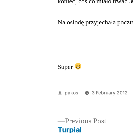
koniec, coś co miało trwać 
Na osłodę przyjechała poczt
Super
Posted
pakos
3 February 2012
by
Previous
Previous Post
post:
Turpial