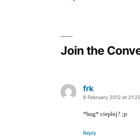
Post
navigation
Join the Conv
frk
says:
6 February 2012 at 21:2
*hug* cieplej? ;p
Reply