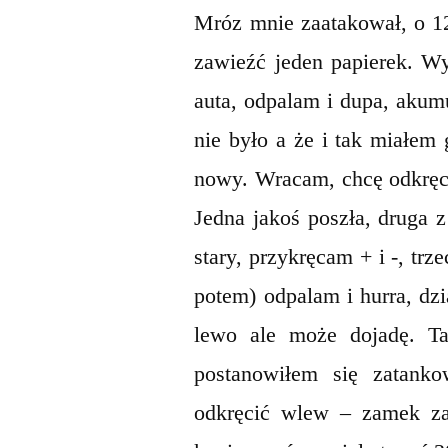
Mróz mnie zaatakował, o 1
zawieźć jeden papierek. W
auta, odpalam i dupa, akum
nie było a że i tak miałem
nowy. Wracam, chcę odkręcić
Jedna jakoś poszła, druga z
stary, przykręcam + i -, tr
potem) odpalam i hurra, dzi
lewo ale może dojadę. Ta
postanowiłem się zatanko
odkręcić wlew – zamek za