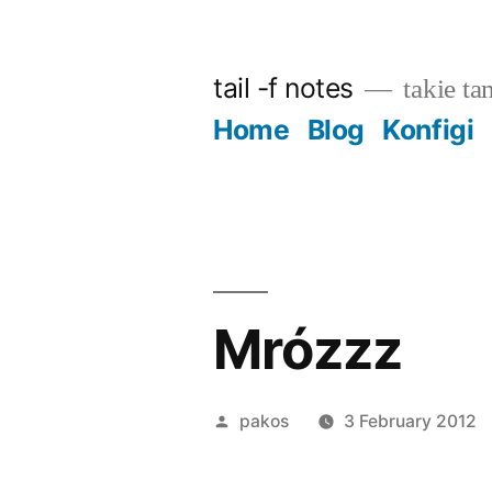
Skip
to
tail -f notes
takie ta
content
Home
Blog
Konfigi
Mrózzz
Posted
pakos
3 February 2012
by