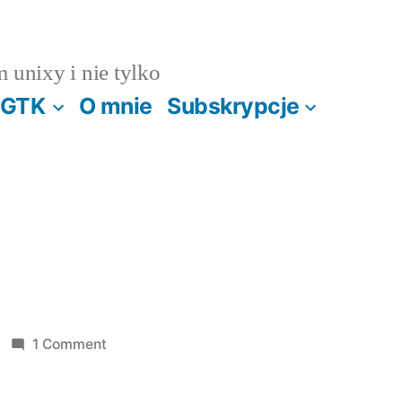
m unixy i nie tylko
GTK
O mnie
Subskrypcje
on
1 Comment
Mrózzz