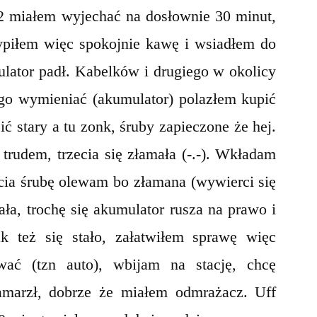
2 miałem wyjechać na dosłownie 30 minut,
ypiłem więc spokojnie kawę i wsiadłem do
ulator padł. Kabelków i drugiego w okolicy
 go wymieniać (akumulator) polazłem kupić
 stary a tu zonk, śruby zapieczone że hej.
 trudem, trzecia się złamała (-.-). Wkładam
zecia śrubę olewam bo złamana (wywierci się
ała, trochę się akumulator rusza na prawo i
k też się stało, załatwiłem sprawę więc
wać (tzn auto), wbijam na stację, chcę
marzł, dobrze że miałem odmrażacz. Uff