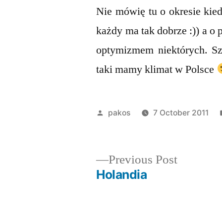
Nie mówię tu o okresie kie
każdy ma tak dobrze :)) a o 
optymizmem niektórych. Szk
taki mamy klimat w Polsce
Posted
pakos
7 October 2011
by
Previous
Previous Post
post:
Holandia
Post
navigation