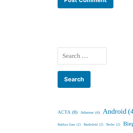
Search
for:
Android
(
ACTA
(8)
Adsense
(4)
Bie
Baldurs Gate
(2)
Battlefield
(2)
Berlin
(2)