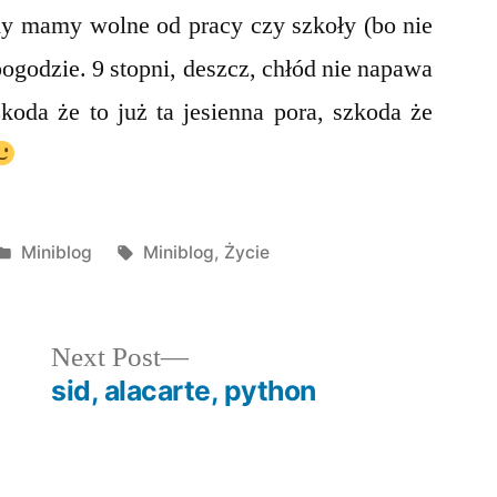
dy mamy wolne od pracy czy szkoły (bo nie
pogodzie. 9 stopni, deszcz, chłód nie napawa
oda że to już ta jesienna pora, szkoda że
Posted
Tags:
Miniblog
Miniblog
,
Życie
in
Next
Next Post
post:
sid, alacarte, python