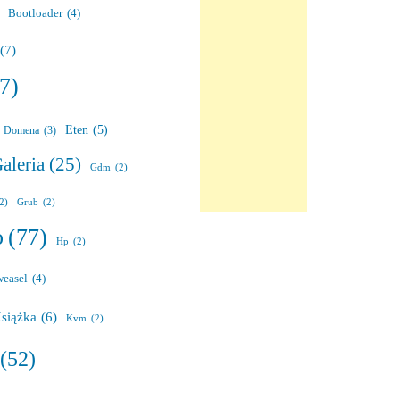
Bootloader
(4)
(7)
7)
Eten
(5)
Domena
(3)
aleria
(25)
Gdm
(2)
(2)
Grub
(2)
o
(77)
Hp
(2)
weasel
(4)
siążka
(6)
Kvm
(2)
(52)