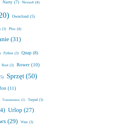
Narty
(7)
Nexus4
(4)
20)
Owncloud
(5)
Plus
(4)
n
(3)
anie
(31)
Qnap
(8)
)
Python
(3)
Rower
(10)
Root
(3)
Sprzęt
(50)
(5)
fon
(11)
Turpial
(3)
Transmission
(2)
Urlop
(27)
24)
ws
(29)
Wine
(3)