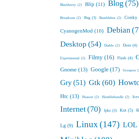
Blog
(75)
Blip
(11)
Blackberry
(2)
Conky
Bug
(3)
Broadcom
(2)
Bumblebee
(2)
Debian
(7
CyanogenMod
(10)
Desktop
(54)
Dom
(4)
Diablo
(2)
G
Filmy
(16)
Flash
(4)
Experimental
(2)
Google
(17)
Gnome
(13)
Groupon
Howt
Gry
(51)
Gtk
(60)
Htc
(13)
Ice
Huawei
(2)
Humblebundle
(2)
Internet
(70)
K
Kot
(5)
Ipko
(3)
Linux
(147)
LOL
Lg
(9)