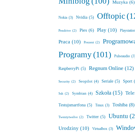
Miniblog
(100)
Muzyka
(6)
Offtopic
(1
Nvidia
(5)
Nokia
(3)
Play
(10)
Pies
(6)
Playstatio
Pendrive
(2)
Programow
Praca
(10)
Prezent
(2)
Programy
(101)
Pulseaudio
(3
Regnum Online
(12)
RaspberryPi
(5)
Seriale
(5)
Sport
Seopilot
(4)
Security
(2)
Szkoła
(15)
Tele
Symbian
(4)
Ssh
(2)
Toshiba
(8)
Testujsmartfona
(5)
Tmux
(3)
Ubuntu
(
Twitter
(5)
Twentytwelve
(2)
Windo
Urodziny
(10)
Virtualbox
(3)