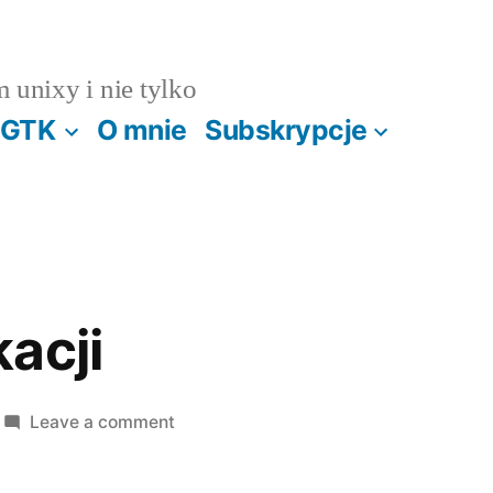
m unixy i nie tylko
GTK
O mnie
Subskrypcje
acji
on
Leave a comment
Koniec
wakacji