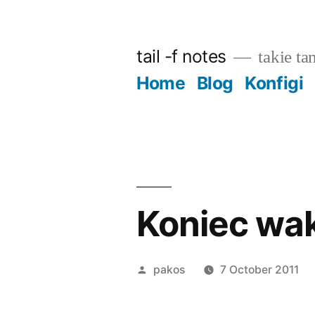
Skip
to
tail -f notes
takie ta
content
Home
Blog
Konfigi
Koniec wak
Posted
pakos
7 October 2011
by