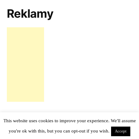
Reklamy
This website uses cookies to improve your experience. We'll assume
tail -f notes
,
Proudly powered by WordPress.
you're ok with this, but you can opt-out if you wish.
Accept