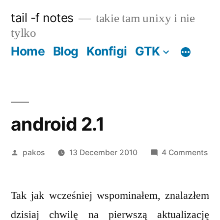
Skip
tail -f notes
takie tam unixy i nie
to
tylko
content
Home
Blog
Konfigi
GTK
android 2.1
Posted
on
pakos
13 December 2010
4 Comments
by
and
2.1
Tak jak wcześniej wspominałem, znalazłem
dzisiaj chwilę na pierwszą aktualizację