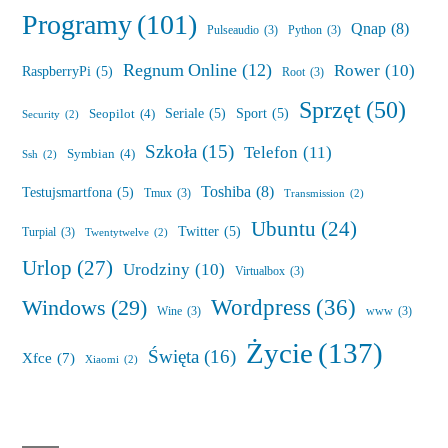
Programy
(101)
Qnap
(8)
Pulseaudio
(3)
Python
(3)
Regnum Online
(12)
Rower
(10)
RaspberryPi
(5)
Root
(3)
Sprzęt
(50)
Seriale
(5)
Sport
(5)
Seopilot
(4)
Security
(2)
Szkoła
(15)
Telefon
(11)
Symbian
(4)
Ssh
(2)
Toshiba
(8)
Testujsmartfona
(5)
Tmux
(3)
Transmission
(2)
Ubuntu
(24)
Twitter
(5)
Turpial
(3)
Twentytwelve
(2)
Urlop
(27)
Urodziny
(10)
Virtualbox
(3)
Wordpress
(36)
Windows
(29)
Wine
(3)
www
(3)
Życie
(137)
Święta
(16)
Xfce
(7)
Xiaomi
(2)