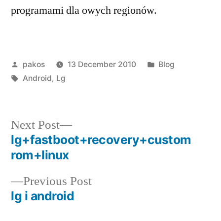
programami dla owych regionów.
Posted
Posted
pakos
13 December 2010
Blog
by
Tags:
in
Android
,
Lg
Next
Next Post
post:
lg+fastboot+recovery+custom
Post
rom+linux
navigation
Previous
Previous Post
post:
lg i android