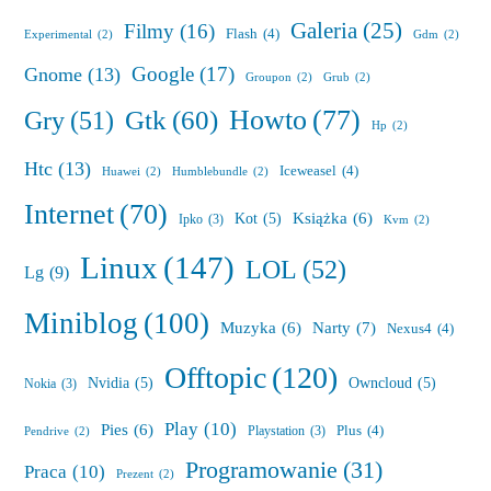
Galeria
(25)
Filmy
(16)
Flash
(4)
Experimental
(2)
Gdm
(2)
Google
(17)
Gnome
(13)
Groupon
(2)
Grub
(2)
Howto
(77)
Gry
(51)
Gtk
(60)
Hp
(2)
Htc
(13)
Iceweasel
(4)
Huawei
(2)
Humblebundle
(2)
Internet
(70)
Książka
(6)
Kot
(5)
Ipko
(3)
Kvm
(2)
Linux
(147)
LOL
(52)
Lg
(9)
Miniblog
(100)
Muzyka
(6)
Narty
(7)
Nexus4
(4)
Offtopic
(120)
Nvidia
(5)
Owncloud
(5)
Nokia
(3)
Play
(10)
Pies
(6)
Plus
(4)
Playstation
(3)
Pendrive
(2)
Programowanie
(31)
Praca
(10)
Prezent
(2)