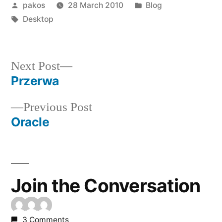
Posted
Posted
pakos
28 March 2010
Blog
by
Tags:
in
Desktop
Next
Next Post
post:
Przerwa
Post
Previous
Previous Post
navigation
post:
Oracle
Join the Conversation
3 Comments