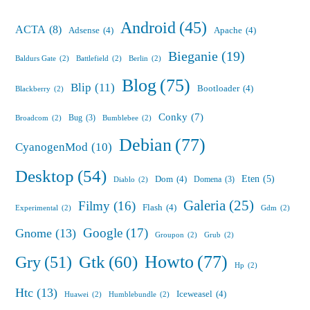
Android
(45)
ACTA
(8)
Adsense
(4)
Apache
(4)
Bieganie
(19)
Baldurs Gate
(2)
Battlefield
(2)
Berlin
(2)
Blog
(75)
Blip
(11)
Bootloader
(4)
Blackberry
(2)
Conky
(7)
Bug
(3)
Broadcom
(2)
Bumblebee
(2)
Debian
(77)
CyanogenMod
(10)
Desktop
(54)
Eten
(5)
Dom
(4)
Domena
(3)
Diablo
(2)
Galeria
(25)
Filmy
(16)
Flash
(4)
Experimental
(2)
Gdm
(2)
Google
(17)
Gnome
(13)
Groupon
(2)
Grub
(2)
Howto
(77)
Gry
(51)
Gtk
(60)
Hp
(2)
Htc
(13)
Iceweasel
(4)
Huawei
(2)
Humblebundle
(2)