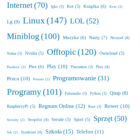
Internet
(70)
Książka
(6)
Kot
(5)
Ipko
(3)
Kvm
(2)
Linux
(147)
LOL
(52)
Lg
(9)
Miniblog
(100)
Muzyka
(6)
Narty
(7)
Nexus4
(4)
Offtopic
(120)
Nvidia
(5)
Owncloud
(5)
Nokia
(3)
Play
(10)
Pies
(6)
Plus
(4)
Playstation
(3)
Pendrive
(2)
Programowanie
(31)
Praca
(10)
Prezent
(2)
Programy
(101)
Qnap
(8)
Pulseaudio
(3)
Python
(3)
Regnum Online
(12)
Rower
(10)
RaspberryPi
(5)
Root
(3)
Sprzęt
(50)
Seriale
(5)
Sport
(5)
Seopilot
(4)
Security
(2)
Szkoła
(15)
Telefon
(11)
Symbian
(4)
Ssh
(2)