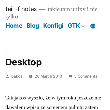
Skip
tail -f notes
takie tam unixy i nie
to
tylko
content
Home
Blog
Konfigi
GTK
Desktop
Posted
on
pakos
28 March 2010
3 Comments
by
Deskt
Tak jakoś wyszło, że w tym roku jeszcze nie
dawałem wpisu ze screenem pulpitu zatem