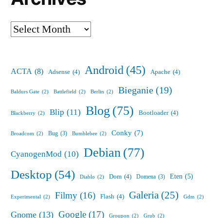
Archives
Android
(45)
ACTA
(8)
Adsense
(4)
Apache
(4)
Bieganie
(19)
Baldurs Gate
(2)
Battlefield
(2)
Berlin
(2)
Blog
(75)
Blip
(11)
Bootloader
(4)
Blackberry
(2)
Conky
(7)
Bug
(3)
Broadcom
(2)
Bumblebee
(2)
Debian
(77)
CyanogenMod
(10)
Desktop
(54)
Eten
(5)
Dom
(4)
Domena
(3)
Diablo
(2)
Galeria
(25)
Filmy
(16)
Flash
(4)
Experimental
(2)
Gdm
(2)
Google
(17)
Gnome
(13)
Groupon
(2)
Grub
(2)