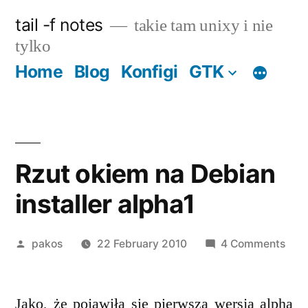
Skip
tail -f notes
takie tam unixy i nie
to
tylko
content
Home
Blog
Konfigi
GTK
Rzut okiem na Debian
installer alpha1
Posted
on
pakos
22 February 2010
4 Comments
by
Rzu
oki
Jako, że pojawiła się pierwsza wersja alpha
na