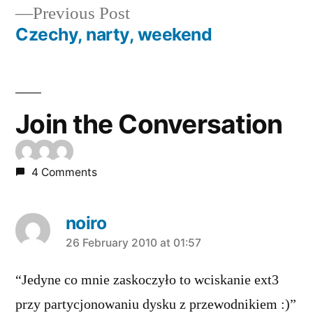
Previous
Previous Post
navigation
post:
Czechy, narty, weekend
Join the Conversation
4 Comments
noiro
says:
26 February 2010 at 01:57
“Jedyne co mnie zaskoczyło to wciskanie ext3
przy partycjonowaniu dysku z przewodnikiem :)”