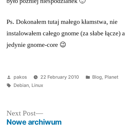
było później niespodzianek 🙂
Ps. Dokonałem tutaj małego kłamstwa, nie
instalowałem całego gnome (za słabe łącze) a
jedynie gnome-core 😉
Posted
Posted
pakos
22 February 2010
Blog
,
Planet
by
Tags:
in
Debian
,
Linux
Next
Next Post
post:
Nowe archiwum
Post