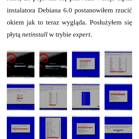
Deb
instalatora Debiana 6.0 postanowiłem rzucić
insta
okiem jak to teraz wygląda. Posłużyłem się
alph
płytą
netinstall
w trybie
expert
.