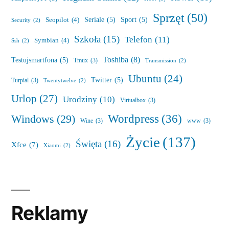
Sprzęt
(50)
Seriale
(5)
Sport
(5)
Seopilot
(4)
Security
(2)
Szkoła
(15)
Telefon
(11)
Symbian
(4)
Ssh
(2)
Toshiba
(8)
Testujsmartfona
(5)
Tmux
(3)
Transmission
(2)
Ubuntu
(24)
Twitter
(5)
Turpial
(3)
Twentytwelve
(2)
Urlop
(27)
Urodziny
(10)
Virtualbox
(3)
Wordpress
(36)
Windows
(29)
Wine
(3)
www
(3)
Życie
(137)
Święta
(16)
Xfce
(7)
Xiaomi
(2)
Reklamy