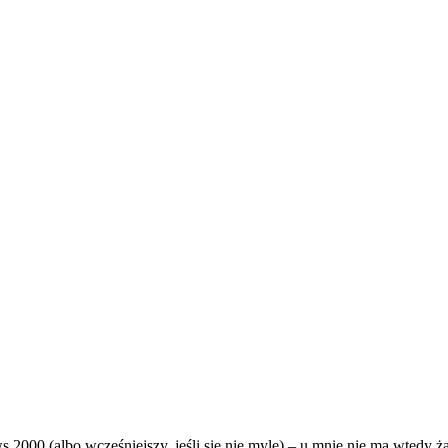
 2000 (albo wcześniejszy, jeśli się nie mylę) – u mnie nie ma wtedy