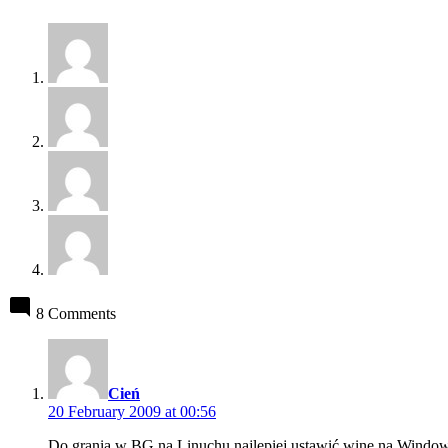
8 Comments
says:
Cień
20 February 2009 at 00:56
Do grania w BG na Linuchu najlepiej ustawić wine na Windows