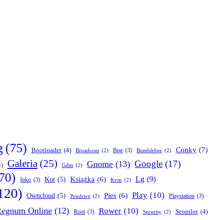
g
(75)
Conky
(7)
Bootloader
(4)
Bug
(3)
Broadcom
(2)
Bumblebee
(2)
Galeria
(25)
Google
(17)
Gnome
(13)
4)
Gdm
(2)
70)
Lg
(9)
Książka
(6)
Kot
(5)
Ipko
(3)
Kvm
(2)
120)
Play
(10)
Pies
(6)
Owncloud
(5)
Playstation
(3)
Pendrive
(2)
egnum Online
(12)
Rower
(10)
Seopilot
(4)
Root
(3)
Security
(2)