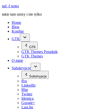
Skip
tail -f notes
to
takie tam unixy i nie tylko
content
Home
Blog
Konfigi
GTK
GTK
GTK Themes Poradnik
GTK Themes
O mnie
Subskrypcje
Subskrypcje
Rss
LinkedIn
Blip
Twitter
Identica
Google+
Last.fm