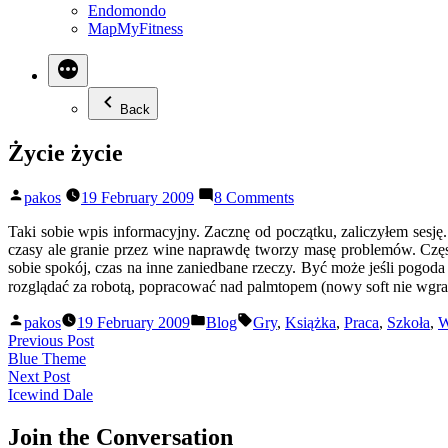
Endomondo
MapMyFitness
Back
Życie życie
Posted
on
pakos
19 February 2009
8 Comments
by
Życie
życie
Taki sobie wpis informacyjny. Zacznę od początku, zaliczyłem sesję.
czasy ale granie przez wine naprawdę tworzy masę problemów. Częs
sobie spokój, czas na inne zaniedbane rzeczy. Być może jeśli pogoda
rozglądać za robotą, popracować nad palmtopem (nowy soft nie wgra
Posted
Posted
Tags:
pakos
19 February 2009
Blog
Gry
,
Książka
,
Praca
,
Szkoła
,
W
by
in
Post
Previous
Previous Post
post:
Blue Theme
navigation
Next
Next Post
post:
Icewind Dale
Join the Conversation