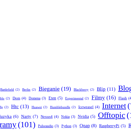
Blo
Bieganie
(19)
Blip
(11)
Battlefield
(2)
Berlin
(2)
Blackberry
(2)
Filmy
(16)
Dom
(4)
Eten
(5)
Flash
(
Domena
(3)
blo
(2)
Experimental
(2)
Internet
(
Htc
(13)
Iceweasel
(4)
Hp
(2)
Huawei
(2)
Humblebundle
(2)
Offtopic
(
Narty
(7)
uzyka
(6)
Nexus4
(4)
Nvidia
(5)
Nokia
(3)
gramy
(101)
R
Qnap
(8)
RaspberryPi
(5)
Pulseaudio
(3)
Python
(3)