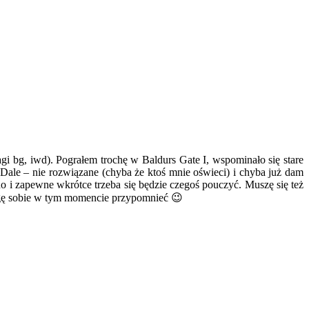
agi bg, iwd). Pograłem trochę w Baldurs Gate I, wspominało się stare
ale – nie rozwiązane (chyba że ktoś mnie oświeci) i chyba już dam
no i zapewne wkrótce trzeba się będzie czegoś pouczyć. Muszę się też
mogę sobie w tym momencie przypomnieć 😉