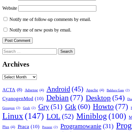
Website
Notify me of follow-up comments by email.
Notify me of new posts by email.
Search
for:
Archives
Archives
Android
(45)
ACTA
(8)
Adsense
(4)
Apache
(4)
Baldurs Gate
(2)
Debian
(77)
Desktop
(54)
CyanogenMod
(10)
Dia
Howto
(77)
Gry
(51)
Gtk
(60)
Groupon
(2)
Grub
(2)
Linux
(147)
Miniblog
(100)
LOL
(52)
M
Pro
Programowanie
(31)
Praca
(10)
Plus
(4)
Prezent
(2)