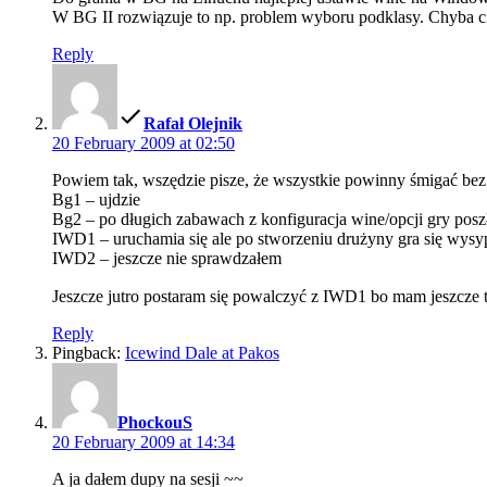
W BG II rozwiązuje to np. problem wyboru podklasy. Chyba ciąg
Reply
says:
Rafał Olejnik
20 February 2009 at 02:50
Powiem tak, wszędzie pisze, że wszystkie powinny śmigać bez
Bg1 – ujdzie
Bg2 – po długich zabawach z konfiguracja wine/opcji gry posz
IWD1 – uruchamia się ale po stworzeniu drużyny gra się wysyp
IWD2 – jeszcze nie sprawdzałem
Jeszcze jutro postaram się powalczyć z IWD1 bo mam jeszcze
Reply
Pingback:
Icewind Dale at Pakos
says:
PhockouS
20 February 2009 at 14:34
A ja dałem dupy na sesji ~~