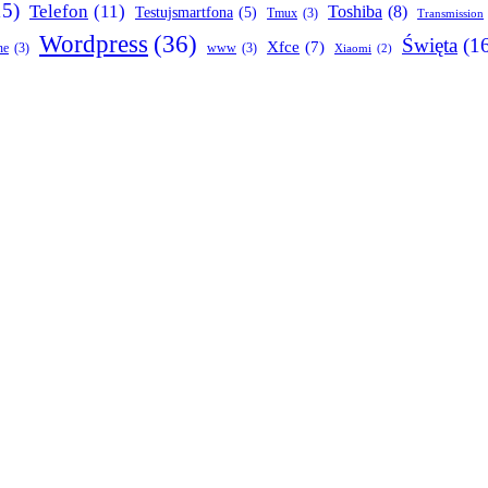
15)
Telefon
(11)
Toshiba
(8)
Testujsmartfona
(5)
Tmux
(3)
Transmission
Wordpress
(36)
Święta
(1
Xfce
(7)
ne
(3)
www
(3)
Xiaomi
(2)