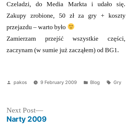
Czeladzi, do Media Markta i udało się.
Zakupy zrobione, 50 zł za gry + koszty
przejazdu – warto było
Zamierzam przejść wszystkie części,
zaczynam (w sumie już zacząłem) od BG1.
Posted
Posted
Tags:
pakos
9 February 2009
Blog
Gry
by
in
Next
Next Post
post:
Narty 2009
Post