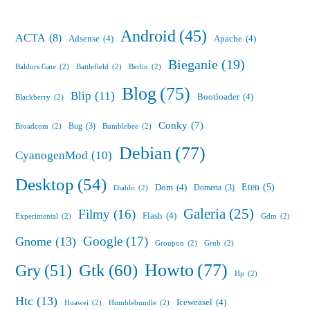
Android
(45)
ACTA
(8)
Adsense
(4)
Apache
(4)
Bieganie
(19)
Baldurs Gate
(2)
Battlefield
(2)
Berlin
(2)
Blog
(75)
Blip
(11)
Bootloader
(4)
Blackberry
(2)
Conky
(7)
Bug
(3)
Broadcom
(2)
Bumblebee
(2)
Debian
(77)
CyanogenMod
(10)
Desktop
(54)
Eten
(5)
Dom
(4)
Domena
(3)
Diablo
(2)
Galeria
(25)
Filmy
(16)
Flash
(4)
Experimental
(2)
Gdm
(2)
Google
(17)
Gnome
(13)
Groupon
(2)
Grub
(2)
Howto
(77)
Gry
(51)
Gtk
(60)
Hp
(2)
Htc
(13)
Iceweasel
(4)
Huawei
(2)
Humblebundle
(2)