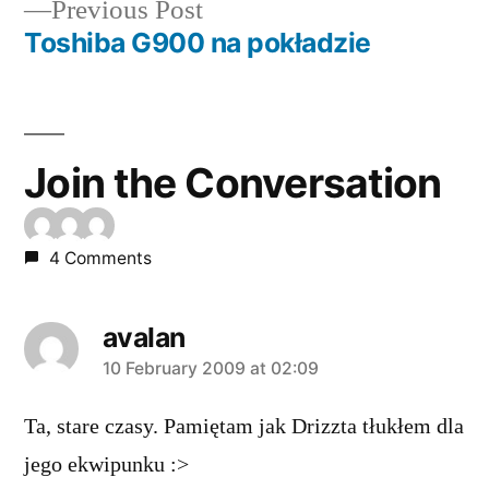
Previous
Previous Post
navigation
post:
Toshiba G900 na pokładzie
Join the Conversation
4 Comments
avalan
says:
10 February 2009 at 02:09
Ta, stare czasy. Pamiętam jak Drizzta tłukłem dla
jego ekwipunku :>