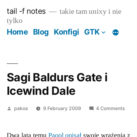
Skip
tail -f notes
takie tam unixy i nie
to
tylko
content
Home
Blog
Konfigi
GTK
Sagi Baldurs Gate i
Icewind Dale
Posted
on
pakos
9 February 2009
4 Comments
by
Sagi
Baldu
Dwa lata temu
Paool opisał
swoje wrażenia z
Gate