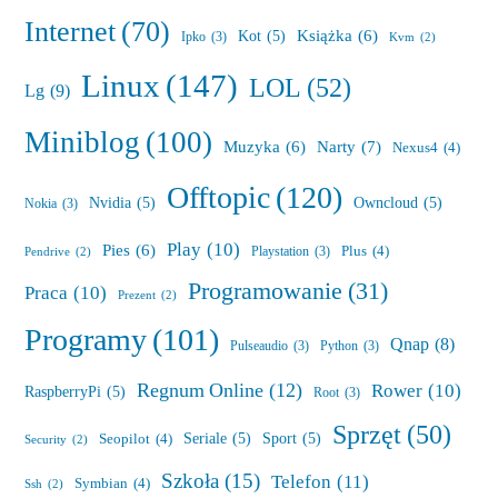
Internet
(70)
Książka
(6)
Kot
(5)
Ipko
(3)
Kvm
(2)
Linux
(147)
LOL
(52)
Lg
(9)
Miniblog
(100)
Muzyka
(6)
Narty
(7)
Nexus4
(4)
Offtopic
(120)
Nvidia
(5)
Owncloud
(5)
Nokia
(3)
Play
(10)
Pies
(6)
Plus
(4)
Playstation
(3)
Pendrive
(2)
Programowanie
(31)
Praca
(10)
Prezent
(2)
Programy
(101)
Qnap
(8)
Pulseaudio
(3)
Python
(3)
Regnum Online
(12)
Rower
(10)
RaspberryPi
(5)
Root
(3)
Sprzęt
(50)
Seriale
(5)
Sport
(5)
Seopilot
(4)
Security
(2)
Szkoła
(15)
Telefon
(11)
Symbian
(4)
Ssh
(2)