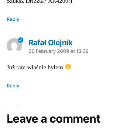
Szuksz Drizzta? AR4200:)
Reply
Rafał Olejnik
says:
20 February 2009 at 13:39
Już tam właśnie byłem
Reply
Leave a comment