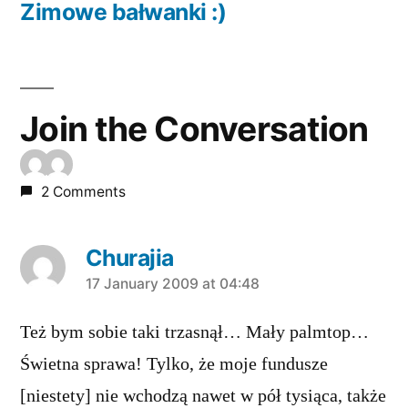
post:
Zimowe bałwanki :)
Join the Conversation
2 Comments
Churajia
says:
17 January 2009 at 04:48
Też bym sobie taki trzasnął… Mały palmtop…
Świetna sprawa! Tylko, że moje fundusze
[niestety] nie wchodzą nawet w pół tysiąca, także