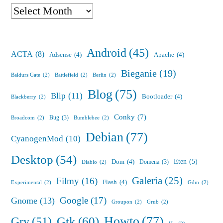
Archives
Android
(45)
ACTA
(8)
Adsense
(4)
Apache
(4)
Bieganie
(19)
Baldurs Gate
(2)
Battlefield
(2)
Berlin
(2)
Blog
(75)
Blip
(11)
Bootloader
(4)
Blackberry
(2)
Conky
(7)
Bug
(3)
Broadcom
(2)
Bumblebee
(2)
Debian
(77)
CyanogenMod
(10)
Desktop
(54)
Eten
(5)
Dom
(4)
Domena
(3)
Diablo
(2)
Galeria
(25)
Filmy
(16)
Flash
(4)
Experimental
(2)
Gdm
(2)
Google
(17)
Gnome
(13)
Groupon
(2)
Grub
(2)
Howto
(77)
Gry
(51)
Gtk
(60)