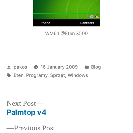
WM6.1 @Eten X500
Posted
Posted
pakos
16 January 2009
Blog
by
Tags:
in
Eten
,
Programy
,
Sprzęt
,
Windows
Next
Next Post
post:
Palmtop v4
Post
Previous
Previous Post
navigation