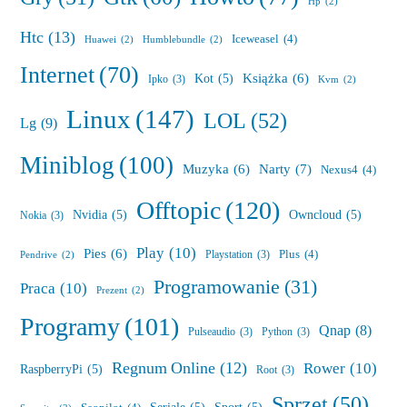
Hp
(2)
Htc
(13)
Iceweasel
(4)
Huawei
(2)
Humblebundle
(2)
Internet
(70)
Książka
(6)
Kot
(5)
Ipko
(3)
Kvm
(2)
Linux
(147)
LOL
(52)
Lg
(9)
Miniblog
(100)
Muzyka
(6)
Narty
(7)
Nexus4
(4)
Offtopic
(120)
Nvidia
(5)
Owncloud
(5)
Nokia
(3)
Play
(10)
Pies
(6)
Plus
(4)
Playstation
(3)
Pendrive
(2)
Programowanie
(31)
Praca
(10)
Prezent
(2)
Programy
(101)
Qnap
(8)
Pulseaudio
(3)
Python
(3)
Regnum Online
(12)
Rower
(10)
RaspberryPi
(5)
Root
(3)
Sprzęt
(50)