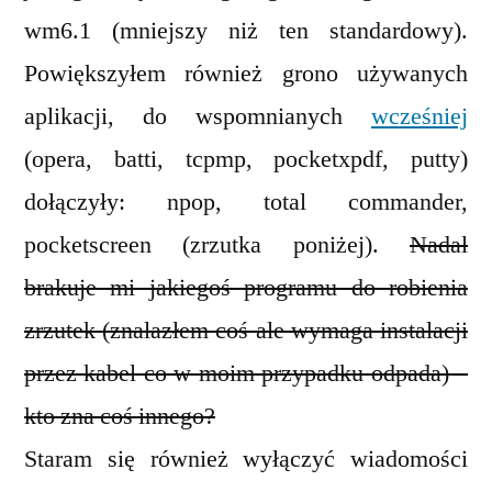
wm6.1 (mniejszy niż ten standardowy).
Powiększyłem również grono używanych
aplikacji, do wspomnianych
wcześniej
(opera, batti, tcpmp, pocketxpdf, putty)
dołączyły: npop, total commander,
pocketscreen (zrzutka poniżej).
Nadal
brakuje mi jakiegoś programu do robienia
zrzutek (znalazłem coś ale wymaga instalacji
przez kabel co w moim przypadku odpada) –
kto zna coś innego?
Staram się również wyłączyć wiadomości