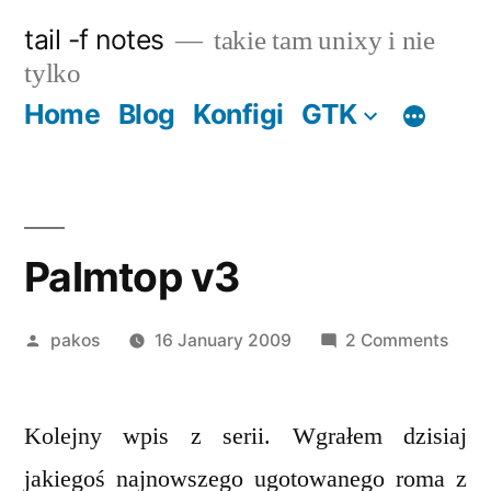
Skip
tail -f notes
takie tam unixy i nie
to
tylko
content
Home
Blog
Konfigi
GTK
Palmtop v3
Posted
on
pakos
16 January 2009
2 Comments
by
Palm
v3
Kolejny wpis z serii. Wgrałem dzisiaj
jakiegoś najnowszego ugotowanego roma z