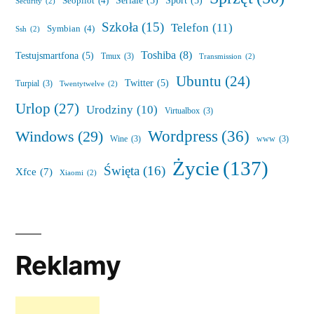
Seriale
(5)
Sport
(5)
Seopilot
(4)
Security
(2)
Szkoła
(15)
Telefon
(11)
Symbian
(4)
Ssh
(2)
Toshiba
(8)
Testujsmartfona
(5)
Tmux
(3)
Transmission
(2)
Ubuntu
(24)
Twitter
(5)
Turpial
(3)
Twentytwelve
(2)
Urlop
(27)
Urodziny
(10)
Virtualbox
(3)
Wordpress
(36)
Windows
(29)
Wine
(3)
www
(3)
Życie
(137)
Święta
(16)
Xfce
(7)
Xiaomi
(2)
Reklamy