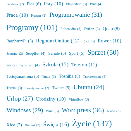
Play
(10)
Pies
(6)
Plus
(4)
Playstation
(3)
Pendrive
(2)
Programowanie
(31)
Praca
(10)
Prezent
(2)
Programy
(101)
Qnap
(8)
Pulseaudio
(3)
Python
(3)
Regnum Online
(12)
Rower
(10)
RaspberryPi
(5)
Root
(3)
Sprzęt
(50)
Seriale
(5)
Sport
(5)
Seopilot
(4)
Security
(2)
Szkoła
(15)
Telefon
(11)
Symbian
(4)
Ssh
(2)
Toshiba
(8)
Testujsmartfona
(5)
Tmux
(3)
Transmission
(2)
Ubuntu
(24)
Twitter
(5)
Turpial
(3)
Twentytwelve
(2)
Urlop
(27)
Urodziny
(10)
Virtualbox
(3)
Wordpress
(36)
Windows
(29)
Wine
(3)
www
(3)
Życie
(137)
Święta
(16)
Xfce
(7)
Xiaomi
(2)