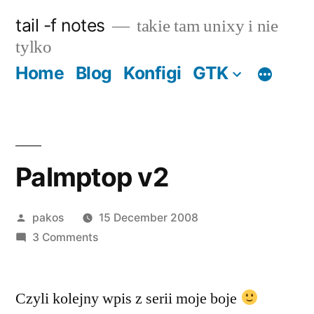
Skip
tail -f notes
takie tam unixy i nie
to
tylko
content
Home
Blog
Konfigi
GTK
Palmptop v2
Posted
pakos
15 December 2008
by
on
3 Comments
Palmptop
v2
Czyli kolejny wpis z serii moje boje