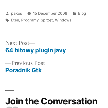
Posted
Posted
pakos
15 December 2008
Blog
by
Tags:
in
Eten
,
Programy
,
Sprzęt
,
Windows
Next
Next Post
post:
64 bitowy plugin javy
Post
Previous
Previous Post
navigation
post:
Poradnik Gtk
Join the Conversation