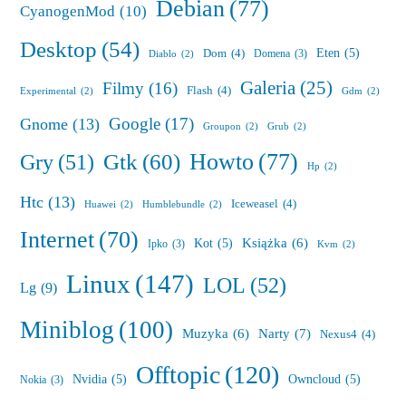
Debian
(77)
CyanogenMod
(10)
Desktop
(54)
Eten
(5)
Dom
(4)
Domena
(3)
Diablo
(2)
Galeria
(25)
Filmy
(16)
Flash
(4)
Experimental
(2)
Gdm
(2)
Google
(17)
Gnome
(13)
Groupon
(2)
Grub
(2)
Howto
(77)
Gry
(51)
Gtk
(60)
Hp
(2)
Htc
(13)
Iceweasel
(4)
Huawei
(2)
Humblebundle
(2)
Internet
(70)
Książka
(6)
Kot
(5)
Ipko
(3)
Kvm
(2)
Linux
(147)
LOL
(52)
Lg
(9)
Miniblog
(100)
Muzyka
(6)
Narty
(7)
Nexus4
(4)
Offtopic
(120)
Nvidia
(5)
Owncloud
(5)
Nokia
(3)