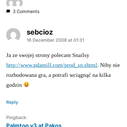
3 Comments
sebcioz
says:
16 December 2008 at 01:31
Ja ze swojej strony polecam Snailsy
http://www.pdamill.com/prod_sn.shtml
. Niby nie
rozbudowana gra, a potrafi wciągnąć na kilka
godzin
Reply
Pingback:
Palmtop v3 at Pakos