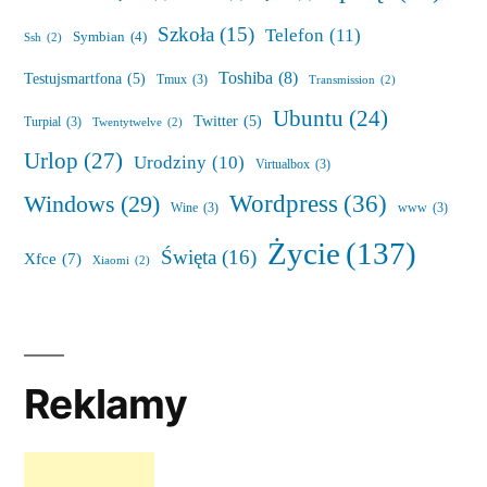
Szkoła
(15)
Telefon
(11)
Symbian
(4)
Ssh
(2)
Toshiba
(8)
Testujsmartfona
(5)
Tmux
(3)
Transmission
(2)
Ubuntu
(24)
Twitter
(5)
Turpial
(3)
Twentytwelve
(2)
Urlop
(27)
Urodziny
(10)
Virtualbox
(3)
Wordpress
(36)
Windows
(29)
Wine
(3)
www
(3)
Życie
(137)
Święta
(16)
Xfce
(7)
Xiaomi
(2)
Reklamy