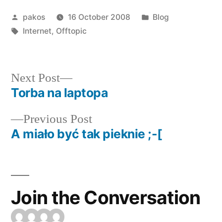
Posted
Posted
pakos
16 October 2008
Blog
by
Tags:
in
Internet
,
Offtopic
Next
Next Post
post:
Torba na laptopa
Post
Previous
Previous Post
navigation
post:
A miało być tak pieknie ;-[
Join the Conversation