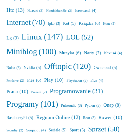
Htc
(13)
Iceweasel
(4)
Huawei
(2)
Humblebundle
(2)
Internet
(70)
Książka
(6)
Kot
(5)
Ipko
(3)
Kvm
(2)
Linux
(147)
LOL
(52)
Lg
(9)
Miniblog
(100)
Muzyka
(6)
Narty
(7)
Nexus4
(4)
Offtopic
(120)
Nvidia
(5)
Owncloud
(5)
Nokia
(3)
Play
(10)
Pies
(6)
Plus
(4)
Playstation
(3)
Pendrive
(2)
Programowanie
(31)
Praca
(10)
Prezent
(2)
Programy
(101)
Qnap
(8)
Pulseaudio
(3)
Python
(3)
Regnum Online
(12)
Rower
(10)
RaspberryPi
(5)
Root
(3)
Sprzęt
(50)
Seriale
(5)
Sport
(5)
Seopilot
(4)
Security
(2)