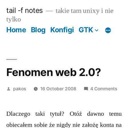
Skip
tail -f notes
takie tam unixy i nie
to
tylko
content
Home
Blog
Konfigi
GTK
Fenomen web 2.0?
Posted
on
pakos
16 October 2008
4 Comments
by
Feno
web
Dlaczego taki tytuł? Otóż dawno temu
2.0?
obiecałem sobie że nigdy nie założę konta na