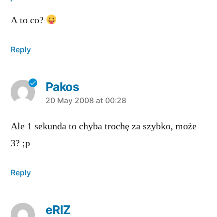
A to co?
Reply
Pakos
says:
20 May 2008 at 00:28
Ale 1 sekunda to chyba trochę za szybko, może
3? ;p
Reply
eRIZ