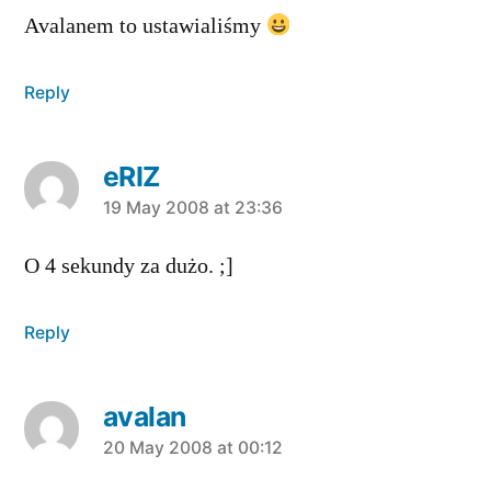
Avalanem to ustawialiśmy
Reply
eRIZ
says:
19 May 2008 at 23:36
O 4 sekundy za dużo. ;]
Reply
avalan
says:
20 May 2008 at 00:12