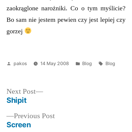
zaokrąglone narożniki. Co o tym myślicie?
Bo sam nie jestem pewien czy jest lepiej czy
gorzej
Posted
Posted
Tags:
pakos
14 May 2008
Blog
Blog
by
in
Next
Next Post
post:
Shipit
Post
Previous
Previous Post
navigation
post:
Screen