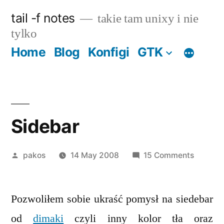
Skip
tail -f notes
takie tam unixy i nie
to
tylko
content
Home
Blog
Konfigi
GTK
Sidebar
Posted
on
pakos
14 May 2008
15 Comments
by
Sidebar
Pozwoliłem sobie ukraść pomysł na siedebar
od
dimaki
czyli inny kolor tła oraz