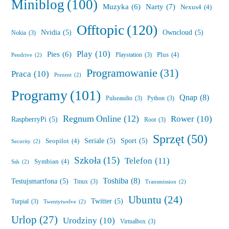
Miniblog
(100)
Muzyka
(6)
Narty
(7)
Nexus4
(4)
Offtopic
(120)
Nvidia
(5)
Owncloud
(5)
Nokia
(3)
Play
(10)
Pies
(6)
Plus
(4)
Playstation
(3)
Pendrive
(2)
Programowanie
(31)
Praca
(10)
Prezent
(2)
Programy
(101)
Qnap
(8)
Pulseaudio
(3)
Python
(3)
Regnum Online
(12)
Rower
(10)
RaspberryPi
(5)
Root
(3)
Sprzęt
(50)
Seriale
(5)
Sport
(5)
Seopilot
(4)
Security
(2)
Szkoła
(15)
Telefon
(11)
Symbian
(4)
Ssh
(2)
Toshiba
(8)
Testujsmartfona
(5)
Tmux
(3)
Transmission
(2)
Ubuntu
(24)
Twitter
(5)
Turpial
(3)
Twentytwelve
(2)
Urlop
(27)
Urodziny
(10)
Virtualbox
(3)