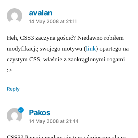
avalan
says:
14 May 2008 at 21:11
Heh, CSS3 zaczyna gościć? Niedawno robiłem
modyfikację swojego motywu (
link
) opartego na
czystym CSS, właśnie z zaokrąglonymi rogami
:>
Reply
Pakos
says:
14 May 2008 at 21:44
CSS3? Pewnie wydam się teraz śmieszny ale na