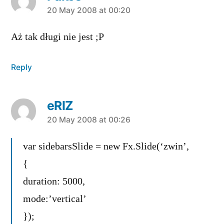
says:
20 May 2008 at 00:20
Aż tak długi nie jest ;P
Reply
eRIZ
says:
20 May 2008 at 00:26
var sidebarsSlide = new Fx.Slide(‘zwin’,
{
duration: 5000,
mode:’vertical’
});