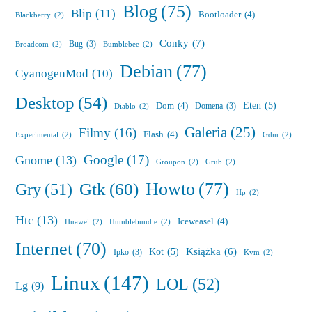
Blog
(75)
Blip
(11)
Bootloader
(4)
Blackberry
(2)
Conky
(7)
Bug
(3)
Broadcom
(2)
Bumblebee
(2)
Debian
(77)
CyanogenMod
(10)
Desktop
(54)
Eten
(5)
Dom
(4)
Domena
(3)
Diablo
(2)
Galeria
(25)
Filmy
(16)
Flash
(4)
Experimental
(2)
Gdm
(2)
Google
(17)
Gnome
(13)
Groupon
(2)
Grub
(2)
Howto
(77)
Gry
(51)
Gtk
(60)
Hp
(2)
Htc
(13)
Iceweasel
(4)
Huawei
(2)
Humblebundle
(2)
Internet
(70)
Książka
(6)
Kot
(5)
Ipko
(3)
Kvm
(2)
Linux
(147)
LOL
(52)
Lg
(9)