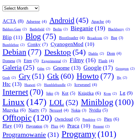
Archives
Android
(45)
ACTA
(8)
Adsense
(4)
Apache
(4)
Bieganie
(19)
Baldurs Gate
(2)
Battlefield
(2)
Berlin
(2)
Blackberry
(2)
Blog
(75)
Blip
(11)
Bootloader
(4)
Bug
(3)
Broadcom
(2)
CyanogenMod
(10)
Conky
(7)
Bumblebee
(2)
Debian
(77)
Desktop
(54)
Dom
(4)
Diablo
(2)
Filmy
(16)
Eten
(5)
Flash
(4)
Domena
(3)
Experimental
(2)
Galeria
(25)
Google
(17)
Gnome
(13)
Gdm
(2)
Groupon
(2)
Howto
(77)
Gry
(51)
Gtk
(60)
Grub
(2)
Hp
(2)
Htc
(13)
Iceweasel
(4)
Huawei
(2)
Humblebundle
(2)
Internet
(70)
Lg
(9)
Książka
(6)
Kot
(5)
Ipko
(3)
Kvm
(2)
Linux
(147)
Miniblog
(100)
LOL
(52)
Narty
(7)
Muzyka
(6)
Nexus4
(4)
Nvidia
(5)
Nokia
(3)
Offtopic
(120)
Pies
(6)
Owncloud
(5)
Pendrive
(2)
Play
(10)
Praca
(10)
Plus
(4)
Playstation
(3)
Prezent
(2)
Programy
(101)
Programowanie
(31)