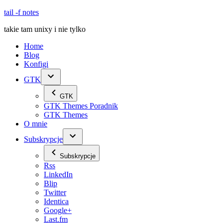
Skip
tail -f notes
to
takie tam unixy i nie tylko
content
Home
Blog
Konfigi
GTK
GTK
GTK Themes Poradnik
GTK Themes
O mnie
Subskrypcje
Subskrypcje
Rss
LinkedIn
Blip
Twitter
Identica
Google+
Last.fm