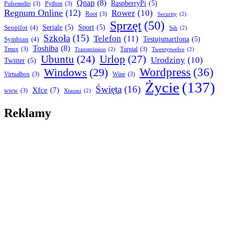
Qnap
(8)
RaspberryPi
(5)
Pulseaudio
(3)
Python
(3)
Regnum Online
(12)
Rower
(10)
Root
(3)
Security
(2)
Sprzęt
(50)
Seopilot
(4)
Seriale
(5)
Sport
(5)
Ssh
(2)
Szkoła
(15)
Telefon
(11)
Symbian
(4)
Testujsmartfona
(5)
Toshiba
(8)
Tmux
(3)
Turpial
(3)
Transmission
(2)
Twentytwelve
(2)
Ubuntu
(24)
Urlop
(27)
Urodziny
(10)
Twitter
(5)
Wordpress
(36)
Windows
(29)
Virtualbox
(3)
Wine
(3)
Życie
(137)
Święta
(16)
Xfce
(7)
www
(3)
Xiaomi
(2)
Reklamy