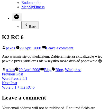
Endomondo
MapMyFitness
Back
K2 RC 6
Posted
on
pakos
29 April 2008
Leave a comment
by
K2
RC
Ano właśnie się dowiedziałem. Zabieram się za aktualizację więc
6
pewnie przez jakiś czas nie wszystko może działać poprawnie 😉
Posted
Posted
Tags:
pakos
29 April 2008
Blog
Blog
,
Wordpress
by
in
Post
Previous
Previous Post
post:
WordPress 2.5.1
navigation
Next
Next Post
post:
Wp 2.5.1 + K2 RC 6
Leave a comment
Your email address will not be published.
Required fields are